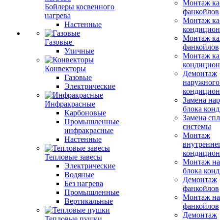
Монтаж ка
Бойлеры косвенного
фанкойлов
нагрева
Монтаж ка
Настенные
кондицион
Монтаж ка
Газовые
фанкойлов
Уличные
Монтаж ка
кондицион
Конвекторы
Демонтаж
Газовые
наружного
Электрические
кондицион
Замена на
Инфракрасные
блока кон
Карбоновые
Замена сп
Промышленные
системы
инфракрасные
Монтаж
Настенные
внутренне
кондицион
Тепловые завесы
Монтаж на
Электрические
блока кон
Водяные
Демонтаж
Без нагрева
фанкойлов
Промышленные
Монтаж на
Вертикальные
фанкойлов
Демонтаж
Тепловые пушки