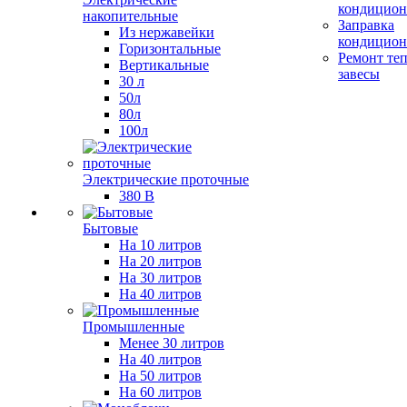
кондицион
накопительные
Заправка
Из нержавейки
кондицион
Горизонтальные
Ремонт те
Вертикальные
завесы
30 л
50л
80л
100л
Электрические проточные
380 В
Бытовые
На 10 литров
На 20 литров
На 30 литров
На 40 литров
Промышленные
Менее 30 литров
На 40 литров
На 50 литров
На 60 литров