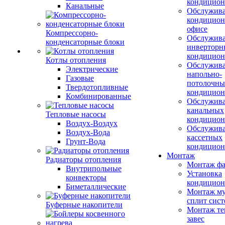
кондицион
Канальные
Обслужив
кондицион
офисе
Компрессорно-
Обслужив
конденсаторные блоки
инверторн
кондицион
Котлы отопления
Обслужив
Электрические
напольно-
Газовые
потолочны
Твердотопливные
кондицион
Комбинированные
Обслужив
канальных
Тепловые насосы
кондицион
Воздух-Воздух
Обслужив
Воздух-Вода
кассетных
Грунт-Вода
кондицион
Монтаж
Радиаторы отопления
Монтаж фа
Внутрипольные
Установка
конвекторы
кондицион
Биметаллические
Монтаж му
сплит сист
Буферные накопители
Монтаж те
завес