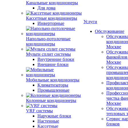
Канальные кондиционеры
Для дома
Кассетные кондиционеры
Услуги
Инверторные
Обслуживание
Обслужив
Напольно-потолочные
кондицион
кондиционеры
Москве
Обслужив
Мульти сплит системы
фанкойлов
Внутренние блоки
Москве
Внешние блоки
Обслужив
промышле
кондицион
Мобильные кондиционеры
Профилакт
Климатизаторы
кондицион
Промышленные
Профессио
чистка фан
Колонные кондиционеры
Москве
Обслужив
VRF системы
тепловых з
Наружные блоки
Сервис на
Настенные
блоков
Кассетные