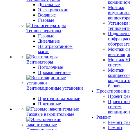
кондицион
Дизельные
Монтаж
Электрические
внутрипол
Водяные
конвектор
Газовые
Установка
тепловент
Теплогенераторы
Подключе
Газовые
инфракрас
Дизельные
обогревате
На отработанном
Монтаж си
масле
вентиляци
Монтаж V
Вентиляторы
систем
Потолочные
Монтаж
Промышленные
компрессо
конденсат
блоков
Вентиляционные установки
Проектирование
Проект фа
Приточно-вытяжные
Проектиро
Приточные
систем
кондицион
Газовые накопительные
Ремонт
Ремонт фа
Ремонт
Электрические