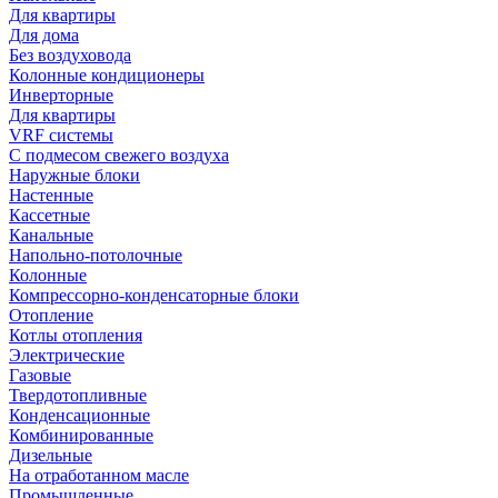
Для квартиры
Для дома
Без воздуховода
Колонные кондиционеры
Инверторные
Для квартиры
VRF системы
С подмесом свежего воздуха
Наружные блоки
Настенные
Кассетные
Канальные
Напольно-потолочные
Колонные
Компрессорно-конденсаторные блоки
Отопление
Котлы отопления
Электрические
Газовые
Твердотопливные
Конденсационные
Комбинированные
Дизельные
На отработанном масле
Промышленные