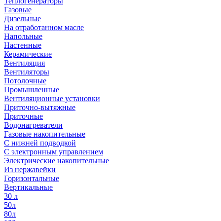
Теплогенераторы
Газовые
Дизельные
На отработанном масле
Напольные
Настенные
Керамические
Вентиляция
Вентиляторы
Потолочные
Промышленные
Вентиляционные установки
Приточно-вытяжные
Приточные
Водонагреватели
Газовые накопительные
С нижней подводкой
С электронным управлением
Электрические накопительные
Из нержавейки
Горизонтальные
Вертикальные
30 л
50л
80л