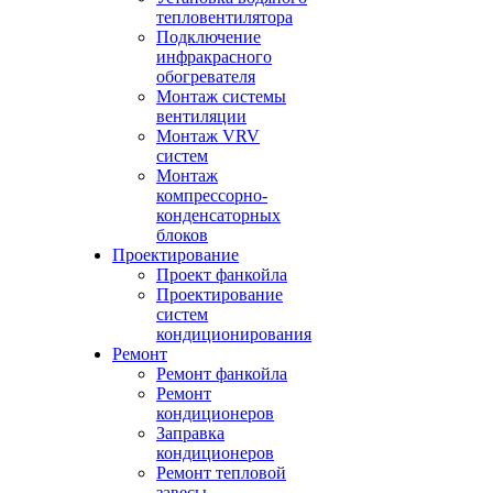
тепловентилятора
Подключение
инфракрасного
обогревателя
Монтаж системы
вентиляции
Монтаж VRV
систем
Монтаж
компрессорно-
конденсаторных
блоков
Проектирование
Проект фанкойла
Проектирование
систем
кондиционирования
Ремонт
Ремонт фанкойла
Ремонт
кондиционеров
Заправка
кондиционеров
Ремонт тепловой
завесы