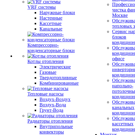
Профессио
VRF системы
чистка фан
Наружные блоки
Москве
Настенные
Обслужив
Кассетные
тепловых з
Канальные
Сервис на
блоков
кондицион
Компрессорно-
Обслужив
конденсаторные блоки
кондицион
офисе
Котлы отопления
Обслужив
Электрические
инверторн
Газовые
кондицион
Твердотопливные
Обслужив
Комбинированные
напольно-
потолочны
Тепловые насосы
кондицион
Воздух-Воздух
Обслужив
Воздух-Вода
канальных
Грунт-Вода
кондицион
Обслужив
Радиаторы отопления
кассетных
Внутрипольные
кондицион
конвекторы
Монтаж