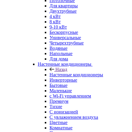
Потолочные
Для квартиры
Двухтрубные
4 кВт
8 кВт
9-10 кВт
Бескорпусные
Универсальные
Четырехтрубные
Водяные
Напольные
Для дома
Настенные кондиционеры
Назад
Настенные кондиционеры
Инверторные
Бытовые
Маленькие
с Wi-Fi управлением
Премиум
Тихие
С ионизацией
С увлажнением воздуха
Цветные
Комнатные