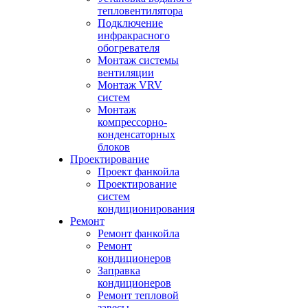
тепловентилятора
Подключение
инфракрасного
обогревателя
Монтаж системы
вентиляции
Монтаж VRV
систем
Монтаж
компрессорно-
конденсаторных
блоков
Проектирование
Проект фанкойла
Проектирование
систем
кондиционирования
Ремонт
Ремонт фанкойла
Ремонт
кондиционеров
Заправка
кондиционеров
Ремонт тепловой
завесы