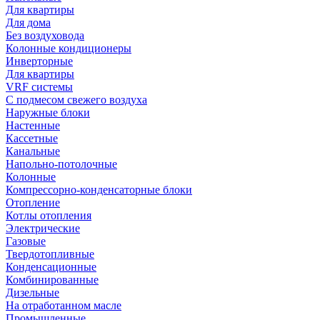
Для квартиры
Для дома
Без воздуховода
Колонные кондиционеры
Инверторные
Для квартиры
VRF системы
С подмесом свежего воздуха
Наружные блоки
Настенные
Кассетные
Канальные
Напольно-потолочные
Колонные
Компрессорно-конденсаторные блоки
Отопление
Котлы отопления
Электрические
Газовые
Твердотопливные
Конденсационные
Комбинированные
Дизельные
На отработанном масле
Промышленные