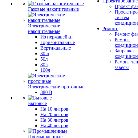
Проектирование
Проект фа
Газовые накопительные
Проектиро
систем
кондицион
Электрические
Ремонт
накопительные
Ремонт фа
Из нержавейки
Ремонт
Горизонтальные
кондицион
Вертикальные
Заправка
30 л
кондицион
50л
Ремонт те
80л
завесы
100л
Электрические проточные
380 В
Бытовые
На 10 литров
На 20 литров
На 30 литров
На 40 литров
Промышленные