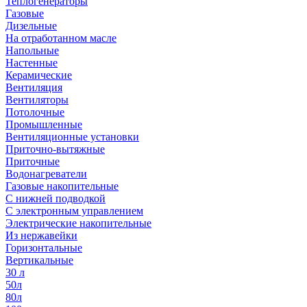
Теплогенераторы
Газовые
Дизельные
На отработанном масле
Напольные
Настенные
Керамические
Вентиляция
Вентиляторы
Потолочные
Промышленные
Вентиляционные установки
Приточно-вытяжные
Приточные
Водонагреватели
Газовые накопительные
С нижней подводкой
С электронным управлением
Электрические накопительные
Из нержавейки
Горизонтальные
Вертикальные
30 л
50л
80л