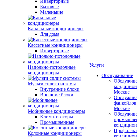
Инверторные
Бытовые
Маленькие
Канальные кондиционеры
Для дома
Кассетные кондиционеры
Инверторные
Услуги
Напольно-потолочные
кондиционеры
Обслуживание
Обслужив
Мульти сплит системы
кондицион
Внутренние блоки
Москве
Внешние блоки
Обслужив
фанкойлов
Москве
Мобильные кондиционеры
Обслужив
Климатизаторы
промышле
Промышленные
кондицион
Профилакт
Колонные кондиционеры
кондицион