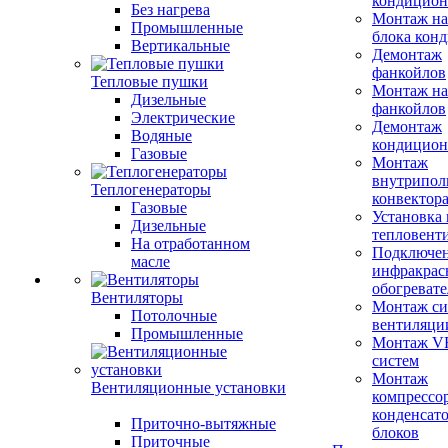
кондицион
Без нагрева
Монтаж на
Промышленные
блока кон
Вертикальные
Демонтаж
фанкойлов
Тепловые пушки
Монтаж на
Дизельные
фанкойлов
Электрические
Демонтаж
Водяные
кондицион
Газовые
Монтаж
внутрипол
Теплогенераторы
конвектор
Газовые
Установка
Дизельные
тепловент
На отработанном
Подключе
масле
инфракрас
обогревате
Вентиляторы
Монтаж си
Потолочные
вентиляци
Промышленные
Монтаж V
систем
Монтаж
Вентиляционные установки
компрессо
конденсат
Приточно-вытяжные
блоков
Приточные