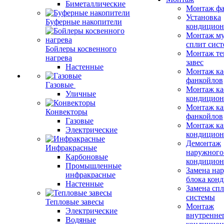
Биметаллические
Монтаж фа
Установка
Буферные накопители
кондицион
Монтаж му
сплит сист
Бойлеры косвенного
Монтаж те
нагрева
завес
Настенные
Монтаж ка
фанкойлов
Газовые
Монтаж ка
Уличные
кондицион
Монтаж ка
Конвекторы
фанкойлов
Газовые
Монтаж ка
Электрические
кондицион
Демонтаж
Инфракрасные
наружного
Карбоновые
кондицион
Промышленные
Замена на
инфракрасные
блока кон
Настенные
Замена сп
системы
Тепловые завесы
Монтаж
Электрические
внутренне
Водяные