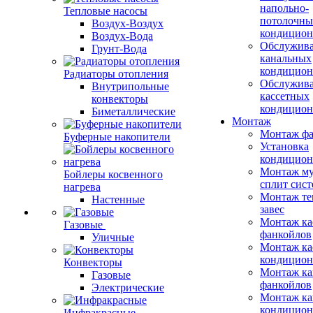
напольно-
Тепловые насосы
потолочны
Воздух-Воздух
кондицион
Воздух-Вода
Обслужив
Грунт-Вода
канальных
кондицион
Радиаторы отопления
Обслужив
Внутрипольные
кассетных
конвекторы
кондицион
Биметаллические
Монтаж
Монтаж фа
Буферные накопители
Установка
кондицион
Монтаж му
Бойлеры косвенного
сплит сист
нагрева
Монтаж те
Настенные
завес
Монтаж ка
Газовые
фанкойлов
Уличные
Монтаж ка
кондицион
Конвекторы
Монтаж ка
Газовые
фанкойлов
Электрические
Монтаж ка
кондицион
Инфракрасные