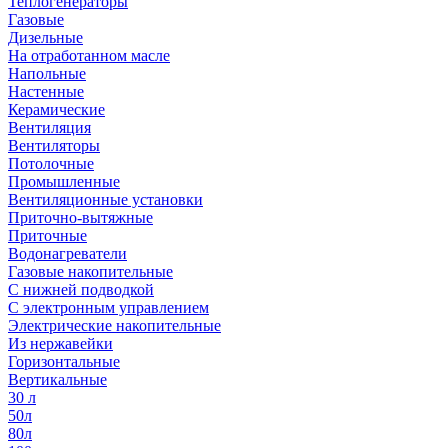
Теплогенераторы
Газовые
Дизельные
На отработанном масле
Напольные
Настенные
Керамические
Вентиляция
Вентиляторы
Потолочные
Промышленные
Вентиляционные установки
Приточно-вытяжные
Приточные
Водонагреватели
Газовые накопительные
С нижней подводкой
С электронным управлением
Электрические накопительные
Из нержавейки
Горизонтальные
Вертикальные
30 л
50л
80л