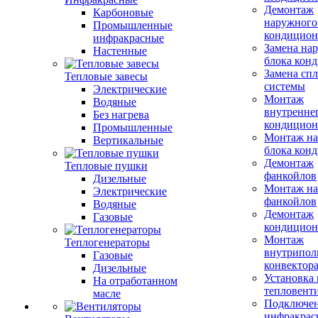
Демонтаж
Карбоновые
наружного
Промышленные
кондицион
инфракрасные
Замена на
Настенные
блока кон
Замена сп
Тепловые завесы
системы
Электрические
Монтаж
Водяные
внутренне
Без нагрева
кондицион
Промышленные
Монтаж на
Вертикальные
блока кон
Демонтаж
Тепловые пушки
фанкойлов
Дизельные
Монтаж на
Электрические
фанкойлов
Водяные
Демонтаж
Газовые
кондицион
Монтаж
Теплогенераторы
внутрипол
Газовые
конвектор
Дизельные
Установка
На отработанном
тепловент
масле
Подключе
инфракрас