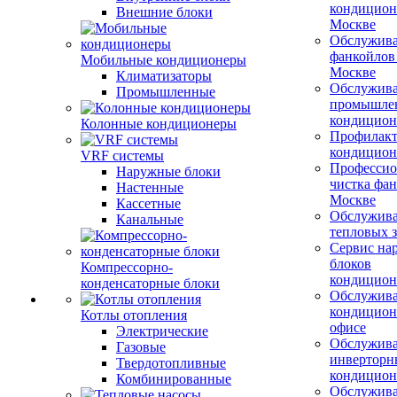
кондицион
Внешние блоки
Москве
Обслужив
фанкойлов
Мобильные кондиционеры
Москве
Климатизаторы
Обслужив
Промышленные
промышле
кондицион
Колонные кондиционеры
Профилакт
кондицион
VRF системы
Профессио
Наружные блоки
чистка фан
Настенные
Москве
Кассетные
Обслужив
Канальные
тепловых з
Сервис на
блоков
Компрессорно-
кондицион
конденсаторные блоки
Обслужив
кондицион
Котлы отопления
офисе
Электрические
Обслужив
Газовые
инверторн
Твердотопливные
кондицион
Комбинированные
Обслужив