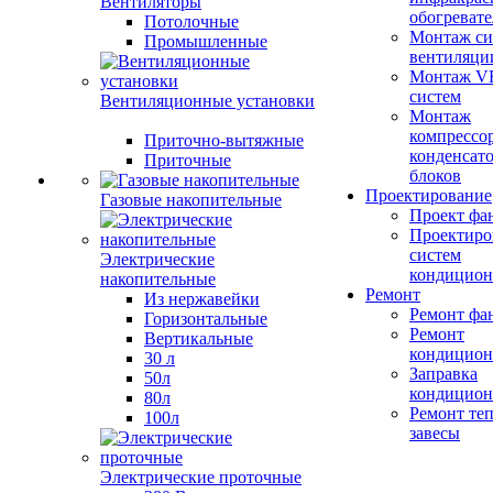
Вентиляторы
обогревате
Потолочные
Монтаж си
Промышленные
вентиляци
Монтаж V
систем
Вентиляционные установки
Монтаж
компрессо
Приточно-вытяжные
конденсат
Приточные
блоков
Проектирование
Газовые накопительные
Проект фа
Проектиро
систем
Электрические
кондицион
накопительные
Ремонт
Из нержавейки
Ремонт фа
Горизонтальные
Ремонт
Вертикальные
кондицион
30 л
Заправка
50л
кондицион
80л
Ремонт те
100л
завесы
Электрические проточные