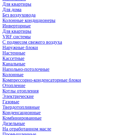
Для квартиры
Для дома
Без воздуховода
Колонные кондиционеры
Инверторные
Для квартиры
VRF системы
С подмесом свежего воздуха
Наружные блоки
Настенные
Кассетные
Канальные
Напольно-потолочные
Колонные
Компрессорно-конденсаторные блоки
Отопление
Котлы отопления
Электрические
Газовые
Твердотопливные
Конденсационные
Комбинированные
Дизельные
На отработанном масле
Промышленные