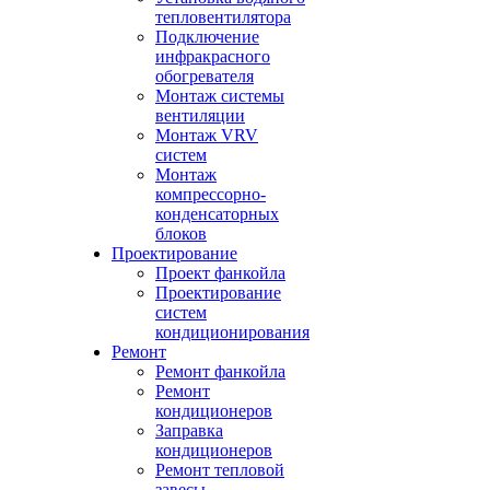
тепловентилятора
Подключение
инфракрасного
обогревателя
Монтаж системы
вентиляции
Монтаж VRV
систем
Монтаж
компрессорно-
конденсаторных
блоков
Проектирование
Проект фанкойла
Проектирование
систем
кондиционирования
Ремонт
Ремонт фанкойла
Ремонт
кондиционеров
Заправка
кондиционеров
Ремонт тепловой
завесы