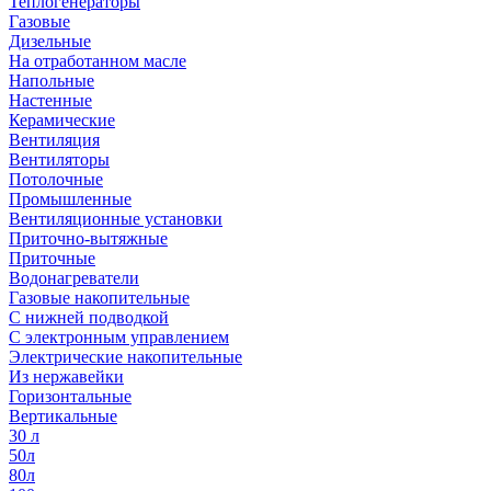
Теплогенераторы
Газовые
Дизельные
На отработанном масле
Напольные
Настенные
Керамические
Вентиляция
Вентиляторы
Потолочные
Промышленные
Вентиляционные установки
Приточно-вытяжные
Приточные
Водонагреватели
Газовые накопительные
С нижней подводкой
С электронным управлением
Электрические накопительные
Из нержавейки
Горизонтальные
Вертикальные
30 л
50л
80л