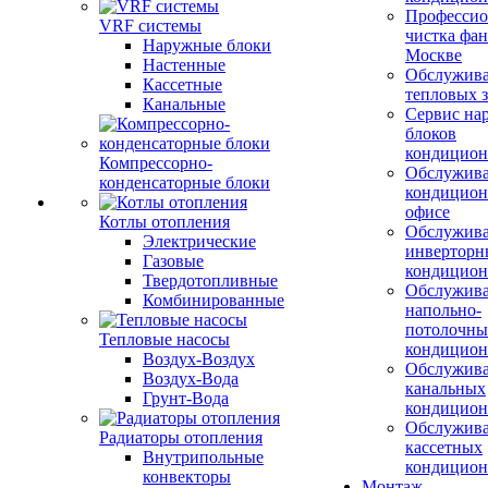
Профессио
VRF системы
чистка фан
Наружные блоки
Москве
Настенные
Обслужив
Кассетные
тепловых з
Канальные
Сервис на
блоков
кондицион
Компрессорно-
Обслужив
конденсаторные блоки
кондицион
офисе
Котлы отопления
Обслужив
Электрические
инверторн
Газовые
кондицион
Твердотопливные
Обслужив
Комбинированные
напольно-
потолочны
Тепловые насосы
кондицион
Воздух-Воздух
Обслужив
Воздух-Вода
канальных
Грунт-Вода
кондицион
Обслужив
Радиаторы отопления
кассетных
Внутрипольные
кондицион
конвекторы
Монтаж