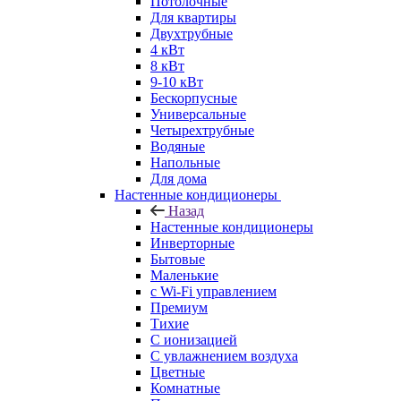
Потолочные
Для квартиры
Двухтрубные
4 кВт
8 кВт
9-10 кВт
Бескорпусные
Универсальные
Четырехтрубные
Водяные
Напольные
Для дома
Настенные кондиционеры
Назад
Настенные кондиционеры
Инверторные
Бытовые
Маленькие
с Wi-Fi управлением
Премиум
Тихие
С ионизацией
С увлажнением воздуха
Цветные
Комнатные