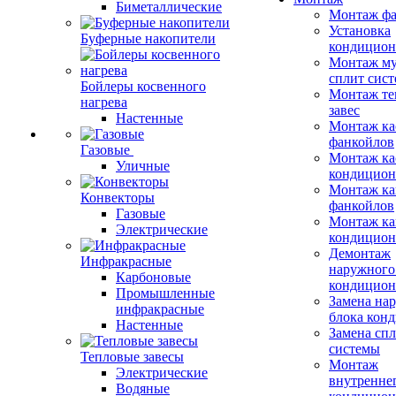
Биметаллические
Монтаж фа
Установка
Буферные накопители
кондицион
Монтаж му
сплит сист
Бойлеры косвенного
Монтаж те
нагрева
завес
Настенные
Монтаж ка
фанкойлов
Газовые
Монтаж ка
Уличные
кондицион
Монтаж ка
Конвекторы
фанкойлов
Газовые
Монтаж ка
Электрические
кондицион
Демонтаж
Инфракрасные
наружного
Карбоновые
кондицион
Промышленные
Замена на
инфракрасные
блока кон
Настенные
Замена сп
системы
Тепловые завесы
Монтаж
Электрические
внутренне
Водяные