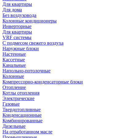
Для квартиры
Для дома
Без воздуховода
Колонные кондиционеры
Инверторные
Для квартиры
VRF системы
С подмесом свежего воздуха
Наружные блоки
Настенные
Кассетные
Канальные
Напольно-потолочные
Колонные
Компрессорно-конденсаторные блоки
Отопление
Котлы отопления
Электрические
Газовые
Твердотопливные
Конденсационные
Комбинированные
Дизельные
На отработанном масле
Промышленные