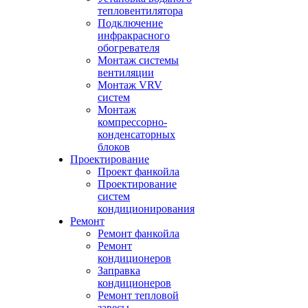
тепловентилятора
Подключение
инфракрасного
обогревателя
Монтаж системы
вентиляции
Монтаж VRV
систем
Монтаж
компрессорно-
конденсаторных
блоков
Проектирование
Проект фанкойла
Проектирование
систем
кондиционирования
Ремонт
Ремонт фанкойла
Ремонт
кондиционеров
Заправка
кондиционеров
Ремонт тепловой
завесы