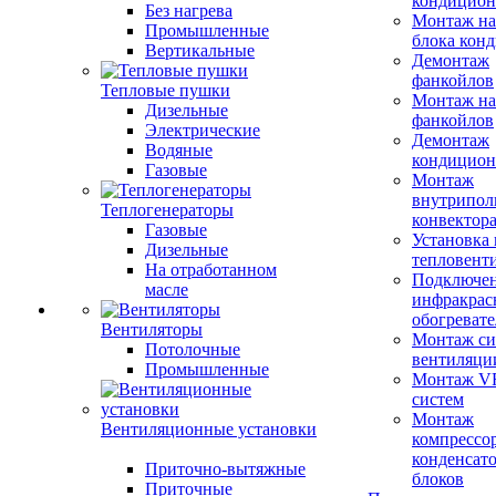
кондицион
Без нагрева
Монтаж на
Промышленные
блока кон
Вертикальные
Демонтаж
фанкойлов
Тепловые пушки
Монтаж на
Дизельные
фанкойлов
Электрические
Демонтаж
Водяные
кондицион
Газовые
Монтаж
внутрипол
Теплогенераторы
конвектор
Газовые
Установка
Дизельные
тепловент
На отработанном
Подключе
масле
инфракрас
обогревате
Вентиляторы
Монтаж си
Потолочные
вентиляци
Промышленные
Монтаж V
систем
Монтаж
Вентиляционные установки
компрессо
конденсат
Приточно-вытяжные
блоков
Приточные