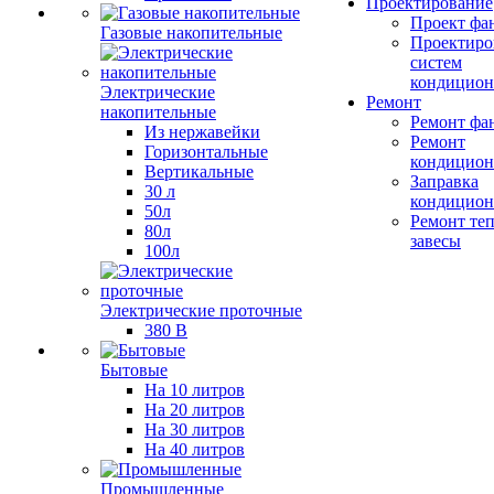
Проектирование
Проект фа
Газовые накопительные
Проектиро
систем
кондицион
Электрические
Ремонт
накопительные
Ремонт фа
Из нержавейки
Ремонт
Горизонтальные
кондицион
Вертикальные
Заправка
30 л
кондицион
50л
Ремонт те
80л
завесы
100л
Электрические проточные
380 В
Бытовые
На 10 литров
На 20 литров
На 30 литров
На 40 литров
Промышленные