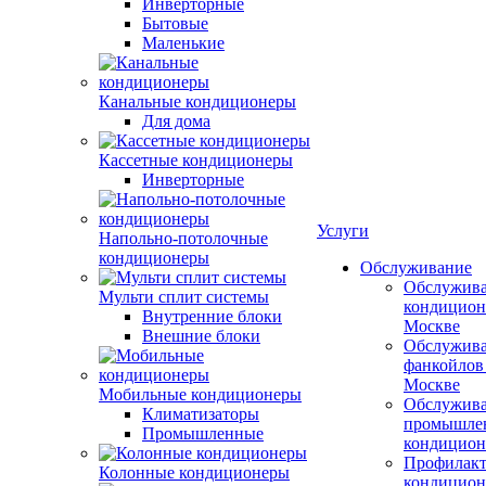
Инверторные
Бытовые
Маленькие
Канальные кондиционеры
Для дома
Кассетные кондиционеры
Инверторные
Услуги
Напольно-потолочные
кондиционеры
Обслуживание
Обслужив
Мульти сплит системы
кондицион
Внутренние блоки
Москве
Внешние блоки
Обслужив
фанкойлов
Москве
Мобильные кондиционеры
Обслужив
Климатизаторы
промышле
Промышленные
кондицион
Профилакт
Колонные кондиционеры
кондицион