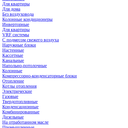
Для квартиры
Для дома
Без воздуховода
Колонные кондиционеры
Инверторные
Для квартиры
VRF системы
С подмесом свежего воздуха
Наружные блоки
Настенные
Кассетные
Канальные
Напольно-потолочные
Колонные
Компрессорно-конденсаторные блоки
Отопление
Котлы отопления
Электрические
Газовые
Твердотопливные
Конденсационные
Комбинированные
Дизельные
На отработанном масле
Промышленные