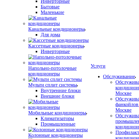
Инверторные
Бытовые
Маленькие
Канальные кондиционеры
Для дома
Кассетные кондиционеры
Инверторные
Услуги
Напольно-потолочные
кондиционеры
Обслуживание
Обслужив
Мульти сплит системы
кондицион
Внутренние блоки
Москве
Внешние блоки
Обслужив
фанкойлов
Москве
Мобильные кондиционеры
Обслужив
Климатизаторы
промышле
Промышленные
кондицион
Профилакт
Колонные кондиционеры
кондицион