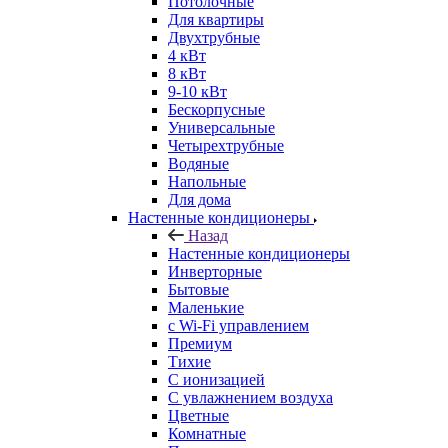
Потолочные
Для квартиры
Двухтрубные
4 кВт
8 кВт
9-10 кВт
Бескорпусные
Универсальные
Четырехтрубные
Водяные
Напольные
Для дома
Настенные кондиционеры
Назад
Настенные кондиционеры
Инверторные
Бытовые
Маленькие
с Wi-Fi управлением
Премиум
Тихие
С ионизацией
С увлажнением воздуха
Цветные
Комнатные