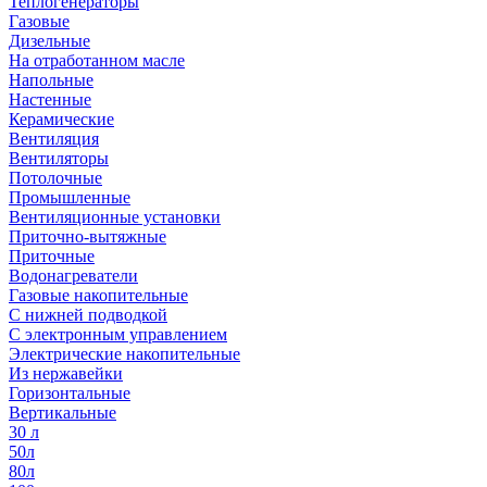
Теплогенераторы
Газовые
Дизельные
На отработанном масле
Напольные
Настенные
Керамические
Вентиляция
Вентиляторы
Потолочные
Промышленные
Вентиляционные установки
Приточно-вытяжные
Приточные
Водонагреватели
Газовые накопительные
С нижней подводкой
С электронным управлением
Электрические накопительные
Из нержавейки
Горизонтальные
Вертикальные
30 л
50л
80л