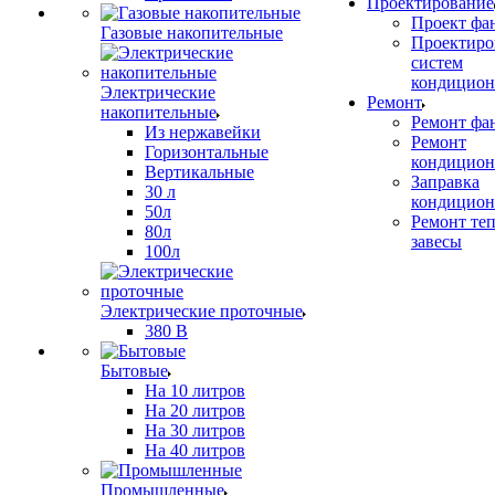
Проектирование
Проект фа
Газовые накопительные
Проектиро
систем
кондицион
Электрические
Ремонт
накопительные
Ремонт фа
Из нержавейки
Ремонт
Горизонтальные
кондицион
Вертикальные
Заправка
30 л
кондицион
50л
Ремонт те
80л
завесы
100л
Электрические проточные
380 В
Бытовые
На 10 литров
На 20 литров
На 30 литров
На 40 литров
Промышленные