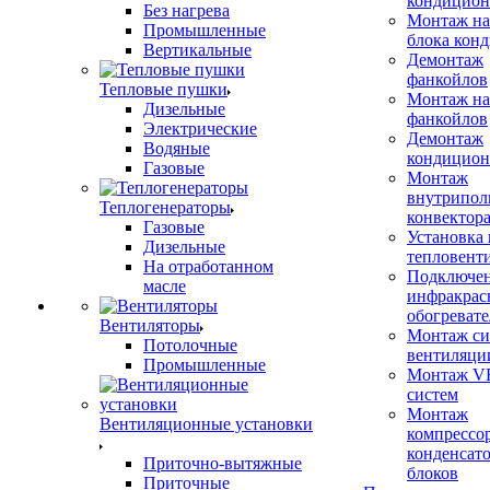
кондицион
Без нагрева
Монтаж на
Промышленные
блока кон
Вертикальные
Демонтаж
фанкойлов
Тепловые пушки
Монтаж на
Дизельные
фанкойлов
Электрические
Демонтаж
Водяные
кондицион
Газовые
Монтаж
внутрипол
Теплогенераторы
конвектор
Газовые
Установка
Дизельные
тепловент
На отработанном
Подключе
масле
инфракрас
обогревате
Вентиляторы
Монтаж си
Потолочные
вентиляци
Промышленные
Монтаж V
систем
Монтаж
Вентиляционные установки
компрессо
конденсат
Приточно-вытяжные
блоков
Приточные