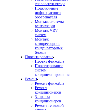
тепловентилятора
Подключение
инфракрасного
обогревателя
Монтаж системы
вентиляции
Монтаж VRV
систем
Монтаж
компрессорно-
конденсаторных
блоков
Проектирование
Проект фанкойла
Проектирование
систем
кондиционирования
Ремонт
Ремонт фанкойла
Ремонт
кондиционеров
Заправка
кондиционеров
Ремонт тепловой
завесы