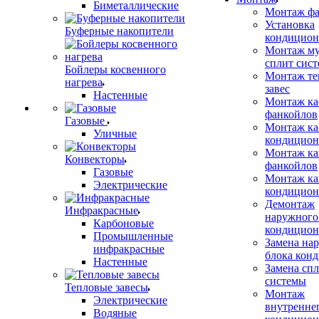
Биметаллические
Монтаж фа
Установка
Буферные накопители
кондицион
Монтаж му
сплит сист
Бойлеры косвенного
Монтаж те
нагрева
завес
Настенные
Монтаж ка
фанкойлов
Газовые
Монтаж ка
Уличные
кондицион
Монтаж ка
Конвекторы
фанкойлов
Газовые
Монтаж ка
Электрические
кондицион
Демонтаж
Инфракрасные
наружного
Карбоновые
кондицион
Промышленные
Замена на
инфракрасные
блока кон
Настенные
Замена сп
системы
Тепловые завесы
Монтаж
Электрические
внутренне
Водяные