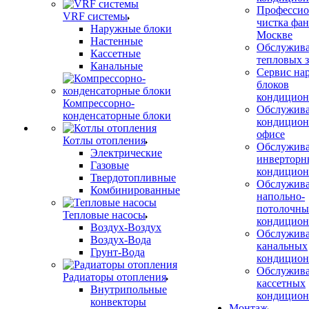
Профессио
VRF системы
чистка фан
Наружные блоки
Москве
Настенные
Обслужив
Кассетные
тепловых з
Канальные
Сервис на
блоков
кондицион
Компрессорно-
Обслужив
конденсаторные блоки
кондицион
офисе
Котлы отопления
Обслужив
Электрические
инверторн
Газовые
кондицион
Твердотопливные
Обслужив
Комбинированные
напольно-
потолочны
Тепловые насосы
кондицион
Воздух-Воздух
Обслужив
Воздух-Вода
канальных
Грунт-Вода
кондицион
Обслужив
Радиаторы отопления
кассетных
Внутрипольные
кондицион
конвекторы
Монтаж