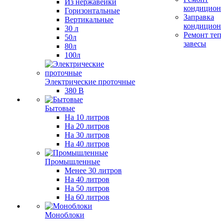
Из нержавейки
кондицион
Горизонтальные
Заправка
Вертикальные
кондицион
30 л
Ремонт те
50л
завесы
80л
100л
Электрические проточные
380 В
Бытовые
На 10 литров
На 20 литров
На 30 литров
На 40 литров
Промышленные
Менее 30 литров
На 40 литров
На 50 литров
На 60 литров
Моноблоки