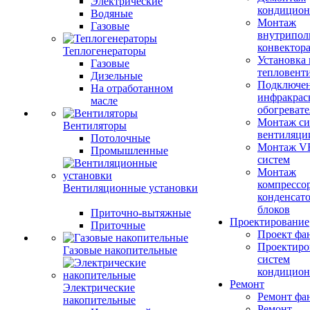
Электрические
кондицион
Водяные
Монтаж
Газовые
внутрипол
конвектор
Теплогенераторы
Установка
Газовые
тепловент
Дизельные
Подключе
На отработанном
инфракрас
масле
обогревате
Монтаж си
Вентиляторы
вентиляци
Потолочные
Монтаж V
Промышленные
систем
Монтаж
компрессо
Вентиляционные установки
конденсат
блоков
Приточно-вытяжные
Проектирование
Приточные
Проект фа
Проектиро
Газовые накопительные
систем
кондицион
Ремонт
Электрические
Ремонт фа
накопительные
Ремонт