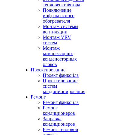
тепловентилятора
Подключение
инфракрасного
обогревателя
Монтаж системы
вентиляции
Монтаж VRV
систем
Монтаж
компрессорно-
конденсаторных
блоков
Проектирование
Проект фанкойла
Проектирование
систем
кондиционирования
Ремонт
Ремонт фанкойла
Ремонт
кондиционеров
Заправка
кондиционеров
Ремонт тепловой
завесы