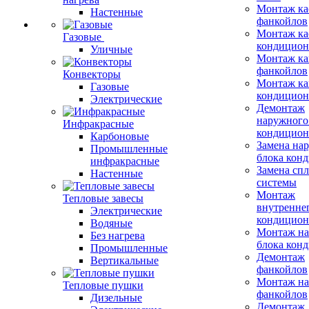
Монтаж ка
Настенные
фанкойлов
Монтаж ка
Газовые
кондицион
Уличные
Монтаж ка
фанкойлов
Конвекторы
Монтаж ка
Газовые
кондицион
Электрические
Демонтаж
наружного
Инфракрасные
кондицион
Карбоновые
Замена на
Промышленные
блока кон
инфракрасные
Замена сп
Настенные
системы
Монтаж
Тепловые завесы
внутренне
Электрические
кондицион
Водяные
Монтаж на
Без нагрева
блока кон
Промышленные
Демонтаж
Вертикальные
фанкойлов
Монтаж на
Тепловые пушки
фанкойлов
Дизельные
Демонтаж