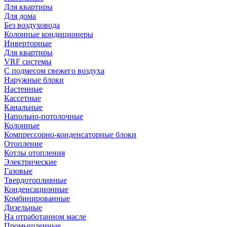
Для квартиры
Для дома
Без воздуховода
Колонные кондиционеры
Инверторные
Для квартиры
VRF системы
С подмесом свежего воздуха
Наружные блоки
Настенные
Кассетные
Канальные
Напольно-потолочные
Колонные
Компрессорно-конденсаторные блоки
Отопление
Котлы отопления
Электрические
Газовые
Твердотопливные
Конденсационные
Комбинированные
Дизельные
На отработанном масле
Промышленные