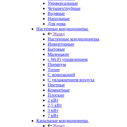
Универсальные
Четырехтрубные
Водяные
Напольные
Для дома
Настенные кондиционеры
Назад
Настенные кондиционеры
Инверторные
Бытовые
Маленькие
с Wi-Fi управлением
Премиум
Тихие
С ионизацией
С увлажнением воздуха
Цветные
Комнатные
Плоские
2 кВт
2,5 кВт
3 кВт
7 кВт
Канальные кондиционеры
Назад