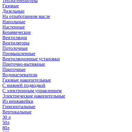
Теплогенераторы
Газовые
Дизельные
На отработанном масле
Напольные
Настенные
Керамические
Вентиляция
Вентиляторы
Потолочные
Промышленные
Вентиляционные установки
Приточно-вытяжные
Приточные
Водонагреватели
Газовые накопительные
С нижней подводкой
С электронным управлением
Электрические накопительные
Из нержавейки
Горизонтальные
Вертикальные
30 л
50л
80л