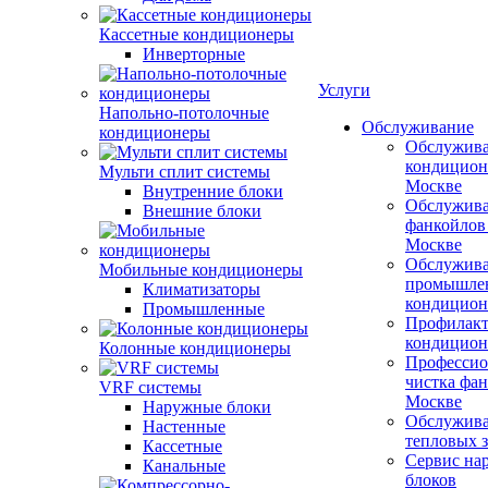
Кассетные кондиционеры
Инверторные
Услуги
Напольно-потолочные
Обслуживание
кондиционеры
Обслужив
кондицион
Мульти сплит системы
Москве
Внутренние блоки
Обслужив
Внешние блоки
фанкойлов
Москве
Обслужив
Мобильные кондиционеры
промышле
Климатизаторы
кондицион
Промышленные
Профилакт
кондицион
Колонные кондиционеры
Профессио
чистка фан
VRF системы
Москве
Наружные блоки
Обслужив
Настенные
тепловых з
Кассетные
Сервис на
Канальные
блоков