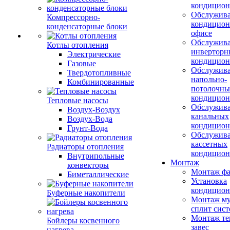
кондицион
Обслужив
Компрессорно-
кондицион
конденсаторные блоки
офисе
Обслужив
Котлы отопления
инверторн
Электрические
кондицион
Газовые
Обслужив
Твердотопливные
напольно-
Комбинированные
потолочны
кондицион
Тепловые насосы
Обслужив
Воздух-Воздух
канальных
Воздух-Вода
кондицион
Грунт-Вода
Обслужив
кассетных
Радиаторы отопления
кондицион
Внутрипольные
Монтаж
конвекторы
Монтаж фа
Биметаллические
Установка
кондицион
Буферные накопители
Монтаж му
сплит сист
Монтаж те
Бойлеры косвенного
завес
нагрева