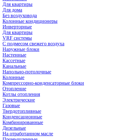
Для квартиры
Для дома
Без воздуховода
Колонные кондиционеры
Инверторные
Для квартиры
VRF системы
С подмесом свежего воздуха
Наружные блоки
Настенные
Кассетные
Канальные
Напольно-потолочные
Колонные
Компрессорно-конденсаторные блоки
Отопление
Котлы отопления
Электрические
Газовые
Твердотопливные
Конденсационные
Комбинированные
Дизельные
На отработанном масле
Промышленные