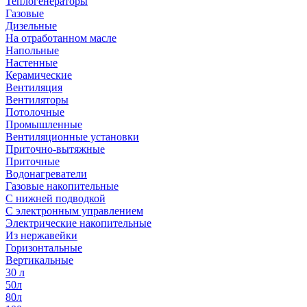
Теплогенераторы
Газовые
Дизельные
На отработанном масле
Напольные
Настенные
Керамические
Вентиляция
Вентиляторы
Потолочные
Промышленные
Вентиляционные установки
Приточно-вытяжные
Приточные
Водонагреватели
Газовые накопительные
С нижней подводкой
С электронным управлением
Электрические накопительные
Из нержавейки
Горизонтальные
Вертикальные
30 л
50л
80л