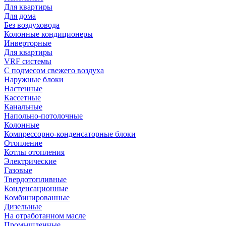
Для квартиры
Для дома
Без воздуховода
Колонные кондиционеры
Инверторные
Для квартиры
VRF системы
С подмесом свежего воздуха
Наружные блоки
Настенные
Кассетные
Канальные
Напольно-потолочные
Колонные
Компрессорно-конденсаторные блоки
Отопление
Котлы отопления
Электрические
Газовые
Твердотопливные
Конденсационные
Комбинированные
Дизельные
На отработанном масле
Промышленные