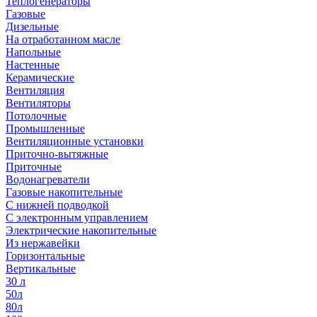
Теплогенераторы
Газовые
Дизельные
На отработанном масле
Напольные
Настенные
Керамические
Вентиляция
Вентиляторы
Потолочные
Промышленные
Вентиляционные установки
Приточно-вытяжные
Приточные
Водонагреватели
Газовые накопительные
С нижней подводкой
С электронным управлением
Электрические накопительные
Из нержавейки
Горизонтальные
Вертикальные
30 л
50л
80л