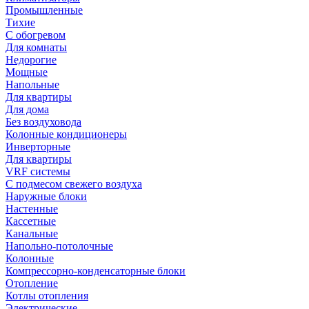
Промышленные
Тихие
С обогревом
Для комнаты
Недорогие
Мощные
Напольные
Для квартиры
Для дома
Без воздуховода
Колонные кондиционеры
Инверторные
Для квартиры
VRF системы
С подмесом свежего воздуха
Наружные блоки
Настенные
Кассетные
Канальные
Напольно-потолочные
Колонные
Компрессорно-конденсаторные блоки
Отопление
Котлы отопления
Электрические