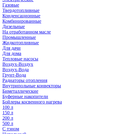
Газовые
Твердотопливные
Конденсационные
Комбинированные
Дизельные
На отработанном масле
Промышленные
Жидкотопливные
Для дачи
Для дома
Тепловые насосы
Воздух-Воздух
Воздух-Вода
Грунт-Вода
Радиаторы отопления
Внутрипольные конвекторы
Биметаллические
Буферные накопители
Бойлеры косвенного нагрева
100 л
150 л
200 л
500 л
С тэном