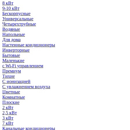
8 кВт
9-10 кВт
Бескорпусные
Универсальные
Четырехтрубные
Водяные
Напольные
Для дома
Настенные кондиционеры
Инверторные
Бытовые
Маленькие
с Wi-Fi управлением
Премиум
Тихие
С ионизацией
С увлажнением воздуха
Цветные
Комнатные
Плоские
2 кВт
2,5 кВт
3 кВт
7 кВт
Канальные кондиционеры