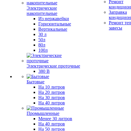
Ремонт
кондицион
Электрические
Заправка
накопительные
кондицион
Из нержавейки
Ремонт те
Горизонтальные
завесы
Вертикальные
30 л
50л
80л
100л
Электрические проточные
380 В
Бытовые
На 10 литров
На 20 литров
На 30 литров
На 40 литров
Промышленные
Менее 30 литров
На 40 литров
На 50 литров