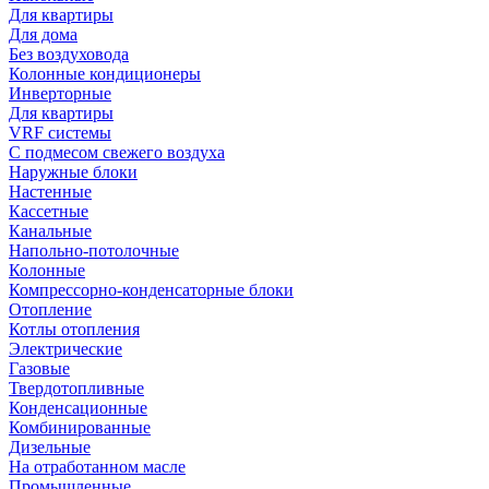
Для квартиры
Для дома
Без воздуховода
Колонные кондиционеры
Инверторные
Для квартиры
VRF системы
С подмесом свежего воздуха
Наружные блоки
Настенные
Кассетные
Канальные
Напольно-потолочные
Колонные
Компрессорно-конденсаторные блоки
Отопление
Котлы отопления
Электрические
Газовые
Твердотопливные
Конденсационные
Комбинированные
Дизельные
На отработанном масле
Промышленные