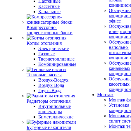
Настенные
кондицион
Кассетные
Обслужив
Канальные
кондицион
офисе
Обслужив
Компрессорно-
инверторн
конденсаторные блоки
кондицион
Обслужив
Котлы отопления
напольно-
Электрические
потолочны
Газовые
кондицион
Твердотопливные
Обслужив
Комбинированные
канальных
кондицион
Тепловые насосы
Обслужив
Воздух-Воздух
кассетных
Воздух-Вода
кондицион
Грунт-Вода
Монтаж
Монтаж фа
Радиаторы отопления
Установка
Внутрипольные
кондицион
конвекторы
Монтаж му
Биметаллические
сплит сист
Монтаж те
Буферные накопители