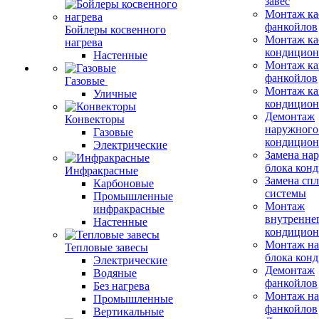
завес
Монтаж ка
фанкойлов
Бойлеры косвенного
Монтаж ка
нагрева
кондицион
Настенные
Монтаж ка
фанкойлов
Газовые
Монтаж ка
Уличные
кондицион
Демонтаж
Конвекторы
наружного
Газовые
кондицион
Электрические
Замена на
блока кон
Инфракрасные
Замена сп
Карбоновые
системы
Промышленные
Монтаж
инфракрасные
внутренне
Настенные
кондицион
Монтаж на
Тепловые завесы
блока кон
Электрические
Демонтаж
Водяные
фанкойлов
Без нагрева
Монтаж на
Промышленные
фанкойлов
Вертикальные