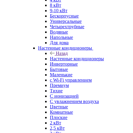
8 кВт
9-10 кВт
Бескорпусные
Универсальные
Четырехтрубные
Водяные
Напольные
Для дома
Настенные кондиционеры
Назад
Настенные кондиционеры
Инверторные
Бытовые
Маленькие
с Wi-Fi управлением
Премиум
Тихие
С ионизацией
С увлажнением воздуха
Цветные
Комнатные
Плоские
2 кВт
2,5 кВт