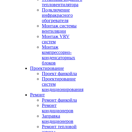
тепловентилятора
Подключение
инфракрасного
обогревателя
Монтаж системы
вентиляции
Монтаж VRV
систем
Монтаж
компрессорно-
конденсаторных
блоков
Проектирование
Проект фанкойла
Проектирование
систем
кондиционирования
Ремонт
Ремонт фанкойла
Ремонт
кондиционеров
Заправка
кондиционеров
Ремонт тепловой
завесы