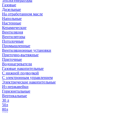
Теплогенераторы
Газовые
Дизельные
На отработанном масле
Напольные
Настенные
Керамические
Вентиляция
Вентиляторы
Потолочные
Промышленные
Вентиляционные установки
Приточно-вытяжные
Приточные
Водонагреватели
Газовые накопительные
С нижней подводкой
С электронным управлением
Электрические накопительные
Из нержавейки
Горизонтальные
Вертикальные
30 л
50л
80л