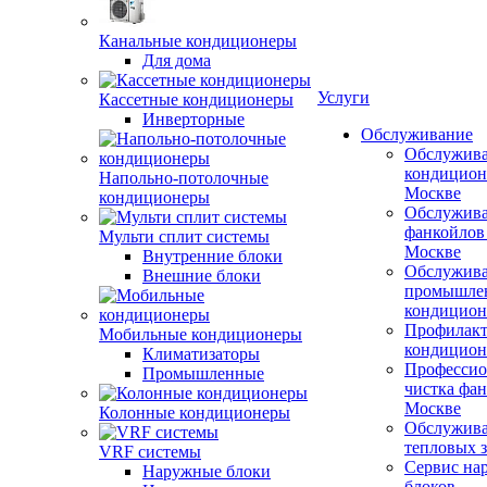
Канальные кондиционеры
Для дома
Услуги
Кассетные кондиционеры
Инверторные
Обслуживание
Обслужив
кондицион
Напольно-потолочные
Москве
кондиционеры
Обслужив
фанкойлов
Мульти сплит системы
Москве
Внутренние блоки
Обслужив
Внешние блоки
промышле
кондицион
Профилакт
Мобильные кондиционеры
кондицион
Климатизаторы
Профессио
Промышленные
чистка фан
Москве
Колонные кондиционеры
Обслужив
тепловых з
VRF системы
Сервис на
Наружные блоки
блоков