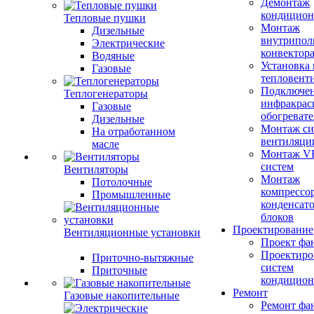
Демонтаж
кондицион
Тепловые пушки
Монтаж
Дизельные
внутрипол
Электрические
конвектор
Водяные
Установка
Газовые
тепловент
Подключе
Теплогенераторы
инфракрас
Газовые
обогревате
Дизельные
Монтаж си
На отработанном
вентиляци
масле
Монтаж V
систем
Вентиляторы
Монтаж
Потолочные
компрессо
Промышленные
конденсат
блоков
Проектирование
Вентиляционные установки
Проект фа
Проектиро
Приточно-вытяжные
систем
Приточные
кондицион
Ремонт
Газовые накопительные
Ремонт фа