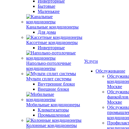
Инверторные
Бытовые
Маленькие
Канальные кондиционеры
Для дома
Кассетные кондиционеры
Инверторные
Услуги
Напольно-потолочные
кондиционеры
Обслуживание
Обслужив
Мульти сплит системы
кондицион
Внутренние блоки
Москве
Внешние блоки
Обслужив
фанкойлов
Москве
Мобильные кондиционеры
Обслужив
Климатизаторы
промышле
Промышленные
кондицион
Профилакт
Колонные кондиционеры
кондицион