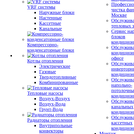
Профессио
VRF системы
чистка фан
Наружные блоки
Москве
Настенные
Обслужив
Кассетные
тепловых з
Канальные
Сервис на
блоков
кондицион
Компрессорно-
Обслужив
конденсаторные блоки
кондицион
офисе
Котлы отопления
Обслужив
Электрические
инверторн
Газовые
кондицион
Твердотопливные
Обслужив
Комбинированные
напольно-
потолочны
Тепловые насосы
кондицион
Воздух-Воздух
Обслужив
Воздух-Вода
канальных
Грунт-Вода
кондицион
Обслужив
Радиаторы отопления
кассетных
Внутрипольные
кондицион
конвекторы
Монтаж