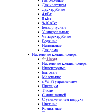
Потолочные
Для квартиры
Двухтрубные
4 кВт
8 кВт
9-10 кВт
Бескорпусные
Универсальные
Четырехтрубные
Водяные
Напольные
Для дома
Настенные кондиционеры
Назад
Настенные кондиционеры
Инверторные
Бытовые
Маленькие
с Wi-Fi управлением
Премиум
Тихие
С ионизацией
С увлажнением воздуха
Цветные
Комнатные