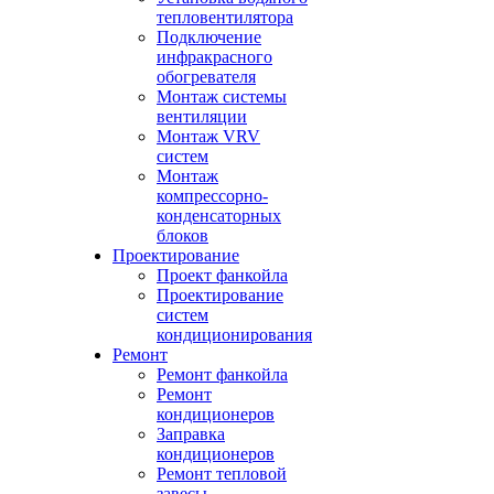
тепловентилятора
Подключение
инфракрасного
обогревателя
Монтаж системы
вентиляции
Монтаж VRV
систем
Монтаж
компрессорно-
конденсаторных
блоков
Проектирование
Проект фанкойла
Проектирование
систем
кондиционирования
Ремонт
Ремонт фанкойла
Ремонт
кондиционеров
Заправка
кондиционеров
Ремонт тепловой
завесы