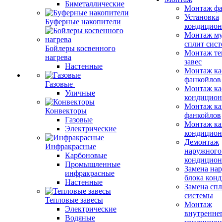
Биметаллические
Монтаж фа
Установка
Буферные накопители
кондицион
Монтаж му
сплит сист
Бойлеры косвенного
Монтаж те
нагрева
завес
Настенные
Монтаж ка
фанкойлов
Газовые
Монтаж ка
Уличные
кондицион
Монтаж ка
Конвекторы
фанкойлов
Газовые
Монтаж ка
Электрические
кондицион
Демонтаж
Инфракрасные
наружного
Карбоновые
кондицион
Промышленные
Замена на
инфракрасные
блока кон
Настенные
Замена сп
системы
Тепловые завесы
Монтаж
Электрические
внутренне
Водяные