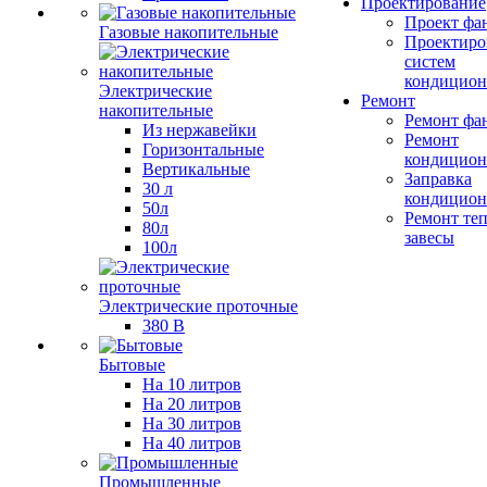
Проектирование
Проект фа
Газовые накопительные
Проектиро
систем
кондицион
Электрические
Ремонт
накопительные
Ремонт фа
Из нержавейки
Ремонт
Горизонтальные
кондицион
Вертикальные
Заправка
30 л
кондицион
50л
Ремонт те
80л
завесы
100л
Электрические проточные
380 В
Бытовые
На 10 литров
На 20 литров
На 30 литров
На 40 литров
Промышленные