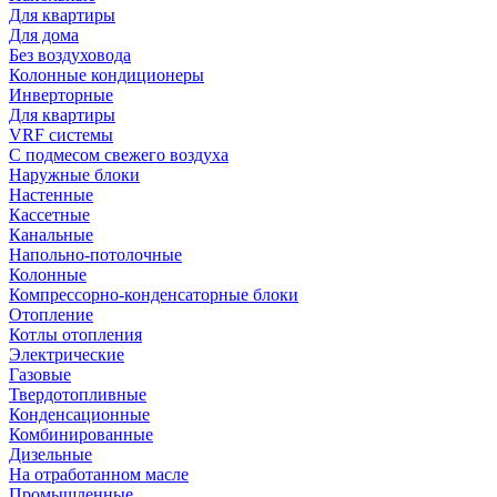
Для квартиры
Для дома
Без воздуховода
Колонные кондиционеры
Инверторные
Для квартиры
VRF системы
С подмесом свежего воздуха
Наружные блоки
Настенные
Кассетные
Канальные
Напольно-потолочные
Колонные
Компрессорно-конденсаторные блоки
Отопление
Котлы отопления
Электрические
Газовые
Твердотопливные
Конденсационные
Комбинированные
Дизельные
На отработанном масле
Промышленные