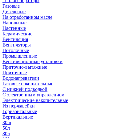
Теплогенераторы
Газовые
Дизельные
На отработанном масле
Напольные
Настенные
Керамические
Вентиляция
Вентиляторы
Потолочные
Промышленные
Вентиляционные установки
Приточно-вытяжные
Приточные
Водонагреватели
Газовые накопительные
С нижней подводкой
С электронным управлением
Электрические накопительные
Из нержавейки
Горизонтальные
Вертикальные
30 л
50л
80л