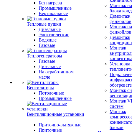
кондицион
Без нагрева
Монтаж на
Промышленные
блока кон
Вертикальные
Демонтаж
фанкойлов
Тепловые пушки
Монтаж на
Дизельные
фанкойлов
Электрические
Демонтаж
Водяные
кондицион
Газовые
Монтаж
внутрипол
Теплогенераторы
конвектор
Газовые
Установка
Дизельные
тепловент
На отработанном
Подключе
масле
инфракрас
обогревате
Вентиляторы
Монтаж си
Потолочные
вентиляци
Промышленные
Монтаж V
систем
Монтаж
Вентиляционные установки
компрессо
конденсат
Приточно-вытяжные
блоков
Приточные