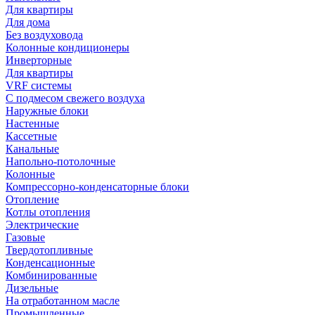
Для квартиры
Для дома
Без воздуховода
Колонные кондиционеры
Инверторные
Для квартиры
VRF системы
С подмесом свежего воздуха
Наружные блоки
Настенные
Кассетные
Канальные
Напольно-потолочные
Колонные
Компрессорно-конденсаторные блоки
Отопление
Котлы отопления
Электрические
Газовые
Твердотопливные
Конденсационные
Комбинированные
Дизельные
На отработанном масле
Промышленные