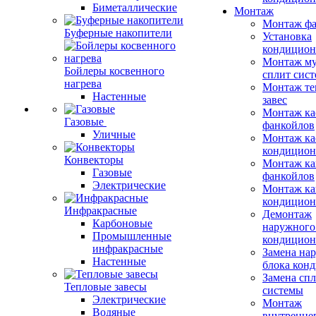
Биметаллические
Монтаж
Монтаж фа
Буферные накопители
Установка
кондицион
Монтаж му
Бойлеры косвенного
сплит сист
нагрева
Монтаж те
Настенные
завес
Монтаж ка
Газовые
фанкойлов
Уличные
Монтаж ка
кондицион
Конвекторы
Монтаж ка
Газовые
фанкойлов
Электрические
Монтаж ка
кондицион
Инфракрасные
Демонтаж
Карбоновые
наружного
Промышленные
кондицион
инфракрасные
Замена на
Настенные
блока кон
Замена сп
Тепловые завесы
системы
Электрические
Монтаж
Водяные
внутренне