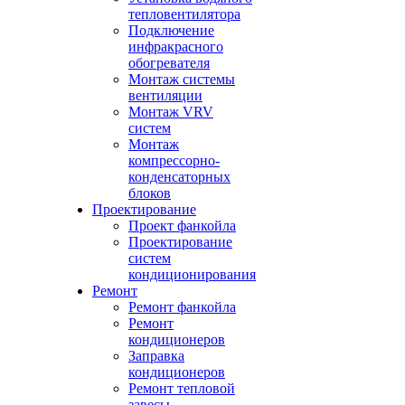
тепловентилятора
Подключение
инфракрасного
обогревателя
Монтаж системы
вентиляции
Монтаж VRV
систем
Монтаж
компрессорно-
конденсаторных
блоков
Проектирование
Проект фанкойла
Проектирование
систем
кондиционирования
Ремонт
Ремонт фанкойла
Ремонт
кондиционеров
Заправка
кондиционеров
Ремонт тепловой
завесы