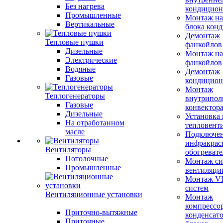
Без нагрева
кондицион
Промышленные
Монтаж на
Вертикальные
блока кон
Демонтаж
Тепловые пушки
фанкойлов
Дизельные
Монтаж на
Электрические
фанкойлов
Водяные
Демонтаж
Газовые
кондицион
Монтаж
Теплогенераторы
внутрипол
Газовые
конвектор
Дизельные
Установка
На отработанном
тепловент
масле
Подключе
инфракрас
Вентиляторы
обогревате
Потолочные
Монтаж си
Промышленные
вентиляци
Монтаж V
систем
Вентиляционные установки
Монтаж
компрессо
Приточно-вытяжные
конденсат
Приточные