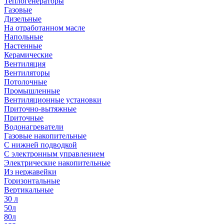
Теплогенераторы
Газовые
Дизельные
На отработанном масле
Напольные
Настенные
Керамические
Вентиляция
Вентиляторы
Потолочные
Промышленные
Вентиляционные установки
Приточно-вытяжные
Приточные
Водонагреватели
Газовые накопительные
С нижней подводкой
С электронным управлением
Электрические накопительные
Из нержавейки
Горизонтальные
Вертикальные
30 л
50л
80л