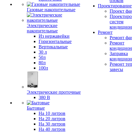
блоков
Проектирование
Газовые накопительные
Проект фа
Проектиро
систем
Электрические
кондицион
накопительные
Ремонт
Из нержавейки
Ремонт фа
Горизонтальные
Ремонт
Вертикальные
кондицион
30 л
Заправка
50л
кондицион
80л
Ремонт те
100л
завесы
Электрические проточные
380 В
Бытовые
На 10 литров
На 20 литров
На 30 литров
На 40 литров