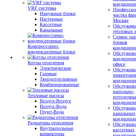
кондицион
VRF системы
Профессио
Наружные блоки
чистка фан
Настенные
Москве
Кассетные
Обслужив
Канальные
тепловых з
Сервис на
блоков
Компрессорно-
кондицион
конденсаторные блоки
Обслужив
кондицион
Котлы отопления
офисе
Электрические
Обслужив
Газовые
инверторн
Твердотопливные
кондицион
Комбинированные
Обслужив
напольно-
Тепловые насосы
потолочны
Воздух-Воздух
кондицион
Воздух-Вода
Обслужив
Грунт-Вода
канальных
кондицион
Радиаторы отопления
Обслужив
Внутрипольные
кассетных
конвекторы
кондицион