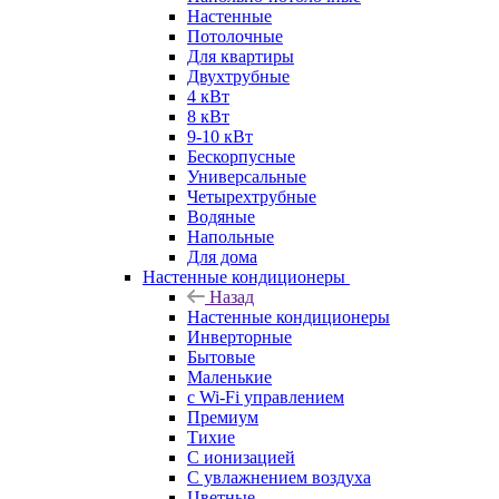
Настенные
Потолочные
Для квартиры
Двухтрубные
4 кВт
8 кВт
9-10 кВт
Бескорпусные
Универсальные
Четырехтрубные
Водяные
Напольные
Для дома
Настенные кондиционеры
Назад
Настенные кондиционеры
Инверторные
Бытовые
Маленькие
с Wi-Fi управлением
Премиум
Тихие
С ионизацией
С увлажнением воздуха
Цветные