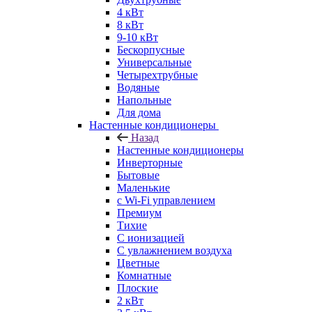
4 кВт
8 кВт
9-10 кВт
Бескорпусные
Универсальные
Четырехтрубные
Водяные
Напольные
Для дома
Настенные кондиционеры
Назад
Настенные кондиционеры
Инверторные
Бытовые
Маленькие
с Wi-Fi управлением
Премиум
Тихие
С ионизацией
С увлажнением воздуха
Цветные
Комнатные
Плоские
2 кВт