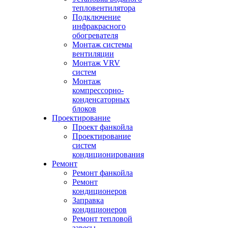
тепловентилятора
Подключение
инфракрасного
обогревателя
Монтаж системы
вентиляции
Монтаж VRV
систем
Монтаж
компрессорно-
конденсаторных
блоков
Проектирование
Проект фанкойла
Проектирование
систем
кондиционирования
Ремонт
Ремонт фанкойла
Ремонт
кондиционеров
Заправка
кондиционеров
Ремонт тепловой
завесы