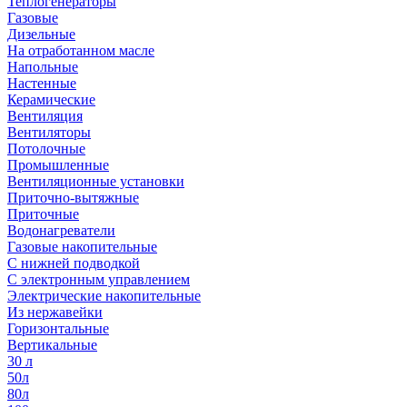
Теплогенераторы
Газовые
Дизельные
На отработанном масле
Напольные
Настенные
Керамические
Вентиляция
Вентиляторы
Потолочные
Промышленные
Вентиляционные установки
Приточно-вытяжные
Приточные
Водонагреватели
Газовые накопительные
С нижней подводкой
С электронным управлением
Электрические накопительные
Из нержавейки
Горизонтальные
Вертикальные
30 л
50л
80л