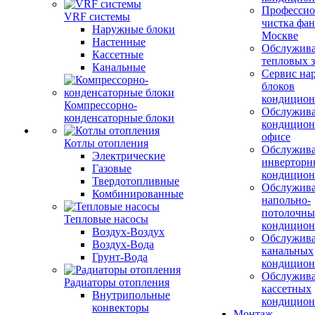
Профессио
VRF системы
чистка фан
Наружные блоки
Москве
Настенные
Обслужив
Кассетные
тепловых з
Канальные
Сервис на
блоков
кондицион
Компрессорно-
Обслужив
конденсаторные блоки
кондицион
офисе
Котлы отопления
Обслужив
Электрические
инверторн
Газовые
кондицион
Твердотопливные
Обслужив
Комбинированные
напольно-
потолочны
Тепловые насосы
кондицион
Воздух-Воздух
Обслужив
Воздух-Вода
канальных
Грунт-Вода
кондицион
Обслужив
Радиаторы отопления
кассетных
Внутрипольные
кондицион
конвекторы
Монтаж