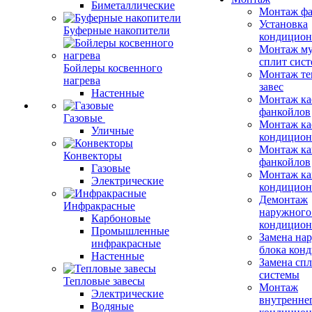
Биметаллические
Монтаж фа
Установка
Буферные накопители
кондицион
Монтаж му
сплит сист
Бойлеры косвенного
Монтаж те
нагрева
завес
Настенные
Монтаж ка
фанкойлов
Газовые
Монтаж ка
Уличные
кондицион
Монтаж ка
Конвекторы
фанкойлов
Газовые
Монтаж ка
Электрические
кондицион
Демонтаж
Инфракрасные
наружного
Карбоновые
кондицион
Промышленные
Замена на
инфракрасные
блока кон
Настенные
Замена сп
системы
Тепловые завесы
Монтаж
Электрические
внутренне
Водяные