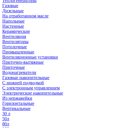
Теплогенераторы
Газовые
Дизельные
На отработанном масле
Напольные
Настенные
Керамические
Вентиляция
Вентиляторы
Потолочные
Промышленные
Вентиляционные установки
Приточно-вытяжные
Приточные
Водонагреватели
Газовые накопительные
С нижней подводкой
С электронным управлением
Электрические накопительные
Из нержавейки
Горизонтальные
Вертикальные
30 л
50л
80л