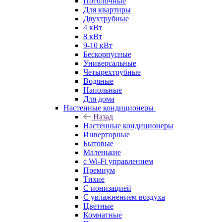
Потолочные
Для квартиры
Двухтрубные
4 кВт
8 кВт
9-10 кВт
Бескорпусные
Универсальные
Четырехтрубные
Водяные
Напольные
Для дома
Настенные кондиционеры
Назад
Настенные кондиционеры
Инверторные
Бытовые
Маленькие
с Wi-Fi управлением
Премиум
Тихие
С ионизацией
С увлажнением воздуха
Цветные
Комнатные