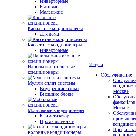
Инверторные
Бытовые
Маленькие
Канальные кондиционеры
Для дома
Кассетные кондиционеры
Инверторные
Услуги
Напольно-потолочные
кондиционеры
Обслуживание
Обслужив
Мульти сплит системы
кондицион
Внутренние блоки
Москве
Внешние блоки
Обслужив
фанкойлов
Москве
Мобильные кондиционеры
Обслужив
Климатизаторы
промышле
Промышленные
кондицион
Профилакт
Колонные кондиционеры
кондицион