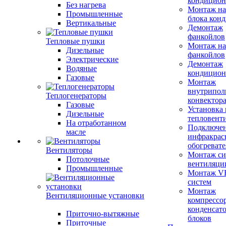
кондицион
Без нагрева
Монтаж на
Промышленные
блока кон
Вертикальные
Демонтаж
фанкойлов
Тепловые пушки
Монтаж на
Дизельные
фанкойлов
Электрические
Демонтаж
Водяные
кондицион
Газовые
Монтаж
внутрипол
Теплогенераторы
конвектор
Газовые
Установка
Дизельные
тепловент
На отработанном
Подключе
масле
инфракрас
обогревате
Вентиляторы
Монтаж си
Потолочные
вентиляци
Промышленные
Монтаж V
систем
Монтаж
Вентиляционные установки
компрессо
конденсат
Приточно-вытяжные
блоков
Приточные