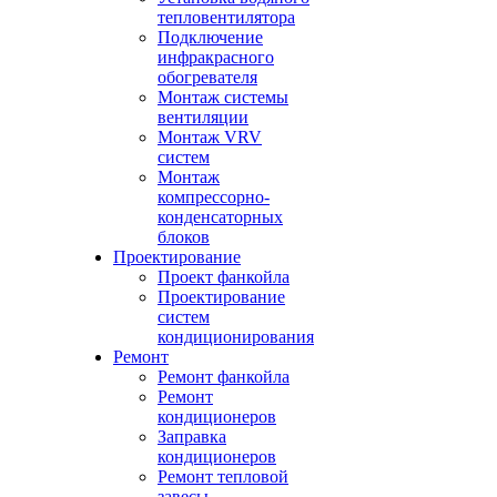
тепловентилятора
Подключение
инфракрасного
обогревателя
Монтаж системы
вентиляции
Монтаж VRV
систем
Монтаж
компрессорно-
конденсаторных
блоков
Проектирование
Проект фанкойла
Проектирование
систем
кондиционирования
Ремонт
Ремонт фанкойла
Ремонт
кондиционеров
Заправка
кондиционеров
Ремонт тепловой
завесы