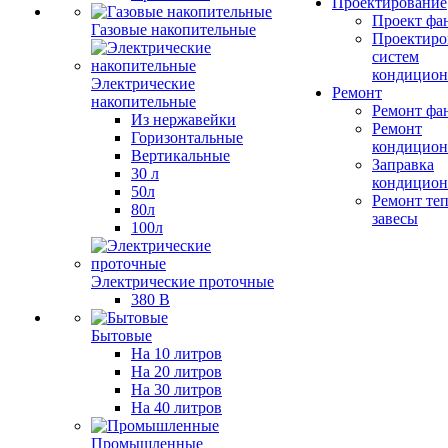
Проектирование
Проект фа
Газовые накопительные
Проектиро
систем
кондицион
Электрические
Ремонт
накопительные
Ремонт фа
Из нержавейки
Ремонт
Горизонтальные
кондицион
Вертикальные
Заправка
30 л
кондицион
50л
Ремонт те
80л
завесы
100л
Электрические проточные
380 В
Бытовые
На 10 литров
На 20 литров
На 30 литров
На 40 литров
Промышленные