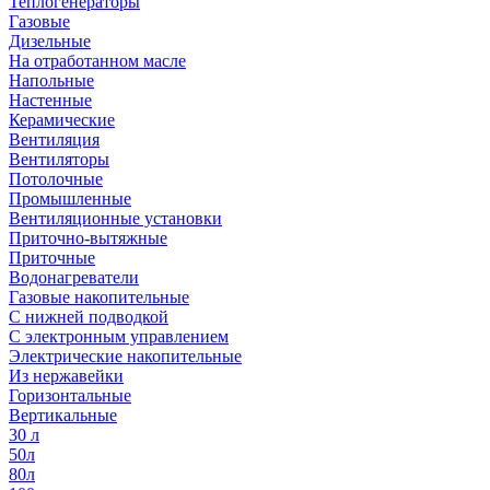
Теплогенераторы
Газовые
Дизельные
На отработанном масле
Напольные
Настенные
Керамические
Вентиляция
Вентиляторы
Потолочные
Промышленные
Вентиляционные установки
Приточно-вытяжные
Приточные
Водонагреватели
Газовые накопительные
С нижней подводкой
С электронным управлением
Электрические накопительные
Из нержавейки
Горизонтальные
Вертикальные
30 л
50л
80л