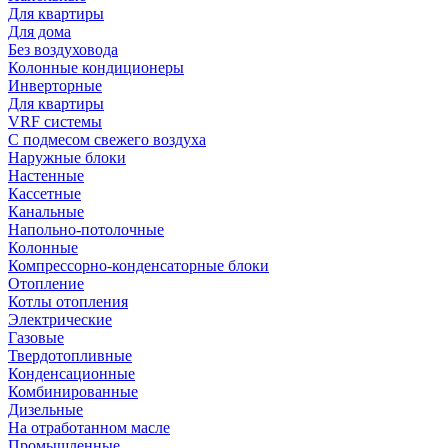
Для квартиры
Для дома
Без воздуховода
Колонные кондиционеры
Инверторные
Для квартиры
VRF системы
С подмесом свежего воздуха
Наружные блоки
Настенные
Кассетные
Канальные
Напольно-потолочные
Колонные
Компрессорно-конденсаторные блоки
Отопление
Котлы отопления
Электрические
Газовые
Твердотопливные
Конденсационные
Комбинированные
Дизельные
На отработанном масле
Промышленные