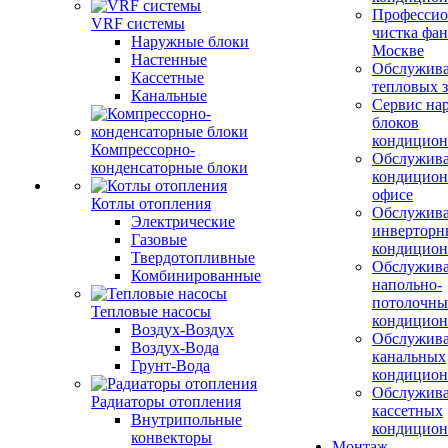
Профессио
VRF системы
чистка фан
Наружные блоки
Москве
Настенные
Обслужив
Кассетные
тепловых з
Канальные
Сервис на
блоков
кондицион
Компрессорно-
Обслужив
конденсаторные блоки
кондицион
офисе
Котлы отопления
Обслужив
Электрические
инверторн
Газовые
кондицион
Твердотопливные
Обслужив
Комбинированные
напольно-
потолочны
Тепловые насосы
кондицион
Воздух-Воздух
Обслужив
Воздух-Вода
канальных
Грунт-Вода
кондицион
Обслужив
Радиаторы отопления
кассетных
Внутрипольные
кондицион
конвекторы
Монтаж