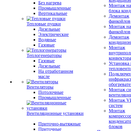
кондицион
Без нагрева
Монтаж на
Промышленные
блока кон
Вертикальные
Демонтаж
фанкойлов
Тепловые пушки
Монтаж на
Дизельные
фанкойлов
Электрические
Демонтаж
Водяные
кондицион
Газовые
Монтаж
внутрипол
Теплогенераторы
конвектор
Газовые
Установка
Дизельные
тепловент
На отработанном
Подключе
масле
инфракрас
обогревате
Вентиляторы
Монтаж си
Потолочные
вентиляци
Промышленные
Монтаж V
систем
Монтаж
Вентиляционные установки
компрессо
конденсат
Приточно-вытяжные
блоков
Приточные