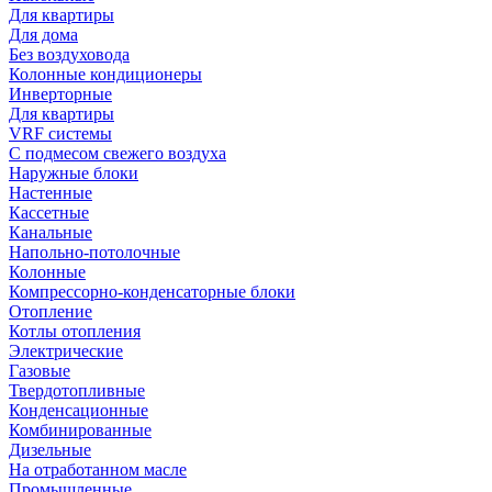
Для квартиры
Для дома
Без воздуховода
Колонные кондиционеры
Инверторные
Для квартиры
VRF системы
С подмесом свежего воздуха
Наружные блоки
Настенные
Кассетные
Канальные
Напольно-потолочные
Колонные
Компрессорно-конденсаторные блоки
Отопление
Котлы отопления
Электрические
Газовые
Твердотопливные
Конденсационные
Комбинированные
Дизельные
На отработанном масле
Промышленные