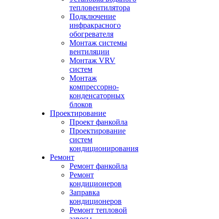
тепловентилятора
Подключение
инфракрасного
обогревателя
Монтаж системы
вентиляции
Монтаж VRV
систем
Монтаж
компрессорно-
конденсаторных
блоков
Проектирование
Проект фанкойла
Проектирование
систем
кондиционирования
Ремонт
Ремонт фанкойла
Ремонт
кондиционеров
Заправка
кондиционеров
Ремонт тепловой
завесы