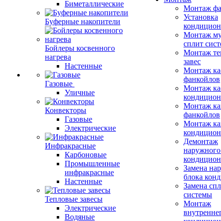
Биметаллические
Монтаж фа
Установка
Буферные накопители
кондицион
Монтаж му
сплит сист
Бойлеры косвенного
Монтаж те
нагрева
завес
Настенные
Монтаж ка
фанкойлов
Газовые
Монтаж ка
Уличные
кондицион
Монтаж ка
Конвекторы
фанкойлов
Газовые
Монтаж ка
Электрические
кондицион
Демонтаж
Инфракрасные
наружного
Карбоновые
кондицион
Промышленные
Замена на
инфракрасные
блока кон
Настенные
Замена сп
системы
Тепловые завесы
Монтаж
Электрические
внутренне
Водяные