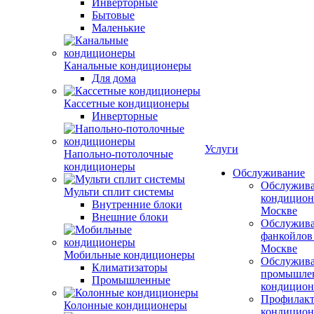
Инверторные
Бытовые
Маленькие
Канальные кондиционеры
Для дома
Кассетные кондиционеры
Инверторные
Услуги
Напольно-потолочные
кондиционеры
Обслуживание
Обслужив
Мульти сплит системы
кондицион
Внутренние блоки
Москве
Внешние блоки
Обслужив
фанкойлов
Москве
Мобильные кондиционеры
Обслужив
Климатизаторы
промышле
Промышленные
кондицион
Профилакт
Колонные кондиционеры
кондицион