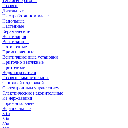
Теплогенераторы
Газовые
Дизельные
На отработанном масле
Напольные
Настенные
Керамические
Вентиляция
Вентиляторы
Потолочные
Промышленные
Вентиляционные установки
Приточно-вытяжные
Приточные
Водонагреватели
Газовые накопительные
С нижней подводкой
С электронным управлением
Электрические накопительные
Из нержавейки
Горизонтальные
Вертикальные
30 л
50л
80л