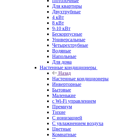
Потолочные
Для квартиры
Двухтрубные
4 кВт
8 кВт
9-10 кВт
Бескорпусные
Универсальные
Четырехтрубные
Водяные
Напольные
Для дома
Настенные кондиционеры
Назад
Настенные кондиционеры
Инверторные
Бытовые
Маленькие
с Wi-Fi управлением
Премиум
Тихие
С ионизацией
С увлажнением воздуха
Цветные
Комнатные