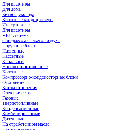
Для квартиры
Для дома
Без воздуховода
Колонные кондиционеры
Инверторные
Для квартиры
VRF системы
С подмесом свежего воздуха
Наружные блоки
Настенные
Кассетные
Канальные
Напольно-потолочные
Колонные
Компрессорно-конденсаторные блоки
Отопление
Котлы отопления
Электрические
Газовые
Твердотопливные
Конденсационные
Комбинированные
Дизельные
На отработанном масле
Промышленные