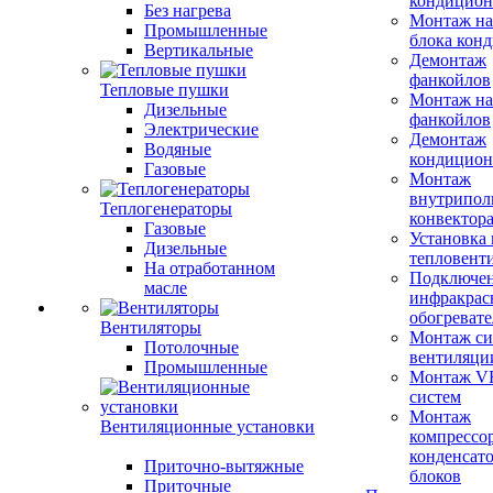
кондицион
Без нагрева
Монтаж на
Промышленные
блока кон
Вертикальные
Демонтаж
фанкойлов
Тепловые пушки
Монтаж на
Дизельные
фанкойлов
Электрические
Демонтаж
Водяные
кондицион
Газовые
Монтаж
внутрипол
Теплогенераторы
конвектор
Газовые
Установка
Дизельные
тепловент
На отработанном
Подключе
масле
инфракрас
обогревате
Вентиляторы
Монтаж си
Потолочные
вентиляци
Промышленные
Монтаж V
систем
Монтаж
Вентиляционные установки
компрессо
конденсат
Приточно-вытяжные
блоков
Приточные