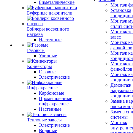
Биметаллические
Монтаж фа
Установка
Буферные накопители
кондицион
Монтаж му
сплит сист
Бойлеры косвенного
Монтаж те
нагрева
завес
Настенные
Монтаж ка
фанкойлов
Газовые
Монтаж ка
Уличные
кондицион
Монтаж ка
Конвекторы
фанкойлов
Газовые
Монтаж ка
Электрические
кондицион
Демонтаж
Инфракрасные
наружного
Карбоновые
кондицион
Промышленные
Замена на
инфракрасные
блока кон
Настенные
Замена сп
системы
Тепловые завесы
Монтаж
Электрические
внутренне
Водяные