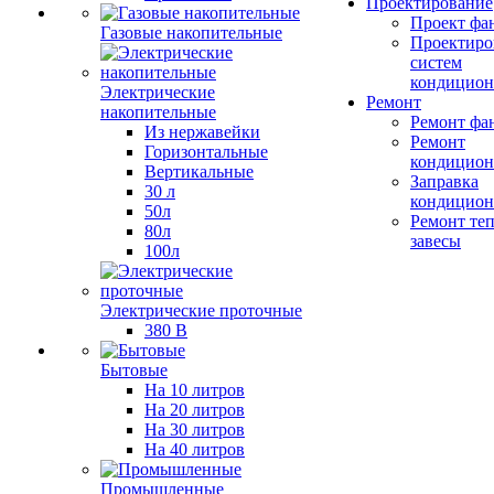
Проектирование
Проект фа
Газовые накопительные
Проектиро
систем
кондицион
Электрические
Ремонт
накопительные
Ремонт фа
Из нержавейки
Ремонт
Горизонтальные
кондицион
Вертикальные
Заправка
30 л
кондицион
50л
Ремонт те
80л
завесы
100л
Электрические проточные
380 В
Бытовые
На 10 литров
На 20 литров
На 30 литров
На 40 литров
Промышленные