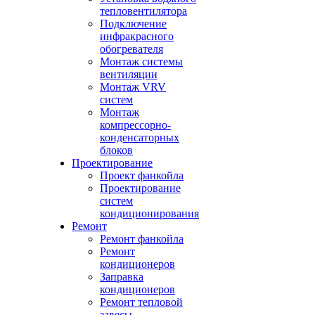
тепловентилятора
Подключение
инфракрасного
обогревателя
Монтаж системы
вентиляции
Монтаж VRV
систем
Монтаж
компрессорно-
конденсаторных
блоков
Проектирование
Проект фанкойла
Проектирование
систем
кондиционирования
Ремонт
Ремонт фанкойла
Ремонт
кондиционеров
Заправка
кондиционеров
Ремонт тепловой
завесы