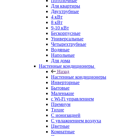
Потолочные
Для квартиры
Двухтрубные
4 кВт
8 кВт
9-10 кВт
Бескорпусные
Универсальные
Четырехтрубные
Водяные
Напольные
Для дома
Настенные кондиционеры
Назад
Настенные кондиционеры
Инверторные
Бытовые
Маленькие
с Wi-Fi управлением
Премиум
Тихие
С ионизацией
С увлажнением воздуха
Цветные
Комнатные