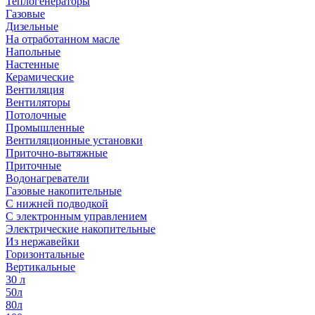
Теплогенераторы
Газовые
Дизельные
На отработанном масле
Напольные
Настенные
Керамические
Вентиляция
Вентиляторы
Потолочные
Промышленные
Вентиляционные установки
Приточно-вытяжные
Приточные
Водонагреватели
Газовые накопительные
С нижней подводкой
С электронным управлением
Электрические накопительные
Из нержавейки
Горизонтальные
Вертикальные
30 л
50л
80л