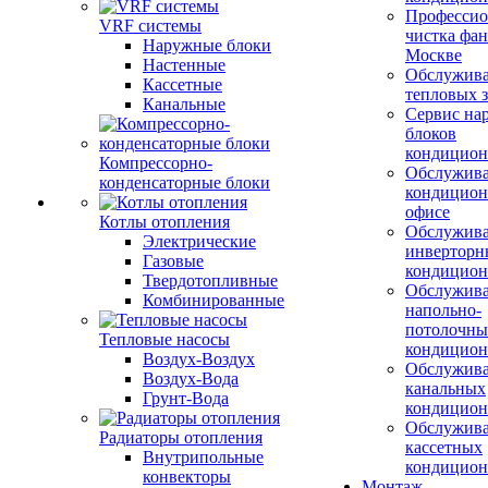
Профессио
VRF системы
чистка фан
Наружные блоки
Москве
Настенные
Обслужив
Кассетные
тепловых з
Канальные
Сервис на
блоков
кондицион
Компрессорно-
Обслужив
конденсаторные блоки
кондицион
офисе
Котлы отопления
Обслужив
Электрические
инверторн
Газовые
кондицион
Твердотопливные
Обслужив
Комбинированные
напольно-
потолочны
Тепловые насосы
кондицион
Воздух-Воздух
Обслужив
Воздух-Вода
канальных
Грунт-Вода
кондицион
Обслужив
Радиаторы отопления
кассетных
Внутрипольные
кондицион
конвекторы
Монтаж