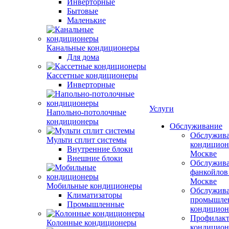
Инверторные
Бытовые
Маленькие
Канальные кондиционеры
Для дома
Кассетные кондиционеры
Инверторные
Услуги
Напольно-потолочные
кондиционеры
Обслуживание
Обслужив
Мульти сплит системы
кондицион
Внутренние блоки
Москве
Внешние блоки
Обслужив
фанкойлов
Москве
Мобильные кондиционеры
Обслужив
Климатизаторы
промышле
Промышленные
кондицион
Профилакт
Колонные кондиционеры
кондицион