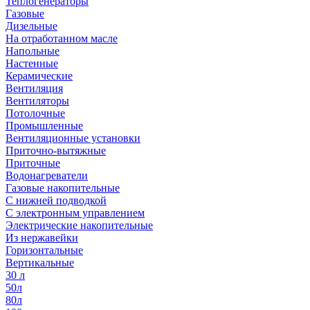
Теплогенераторы
Газовые
Дизельные
На отработанном масле
Напольные
Настенные
Керамические
Вентиляция
Вентиляторы
Потолочные
Промышленные
Вентиляционные установки
Приточно-вытяжные
Приточные
Водонагреватели
Газовые накопительные
С нижней подводкой
С электронным управлением
Электрические накопительные
Из нержавейки
Горизонтальные
Вертикальные
30 л
50л
80л