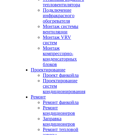
тепловентилятора
Подключение
инфракрасного
обогревателя
Монтаж системы
вентиляции
Монтаж VRV
систем
Монтаж
компрессорно-
конденсаторных
блоков
Проектирование
Проект фанкойла
Проектирование
систем
кондиционирования
Ремонт
Ремонт фанкойла
Ремонт
кондиционеров
Заправка
кондиционеров
Ремонт тепловой
завесы