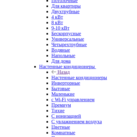
Потолочные
Для квартиры
Двухтрубные
4 кВт
8 кВт
9-10 кВт
Бескорпусные
Универсальные
Четырехтрубные
Водяные
Напольные
Для дома
Настенные кондиционеры
Назад
Настенные кондиционеры
Инверторные
Бытовые
Маленькие
с Wi-Fi управлением
Премиум
Тихие
С ионизацией
С увлажнением воздуха
Цветные
Комнатные