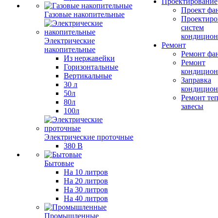
Проектирование
Проект фа
Газовые накопительные
Проектиро
систем
кондицион
Электрические
Ремонт
накопительные
Ремонт фа
Из нержавейки
Ремонт
Горизонтальные
кондицион
Вертикальные
Заправка
30 л
кондицион
50л
Ремонт те
80л
завесы
100л
Электрические проточные
380 В
Бытовые
На 10 литров
На 20 литров
На 30 литров
На 40 литров
Промышленные