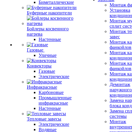
Биметаллические
Монтаж фа
Установка
Буферные накопители
кондицион
Монтаж му
сплит сист
Бойлеры косвенного
Монтаж те
нагрева
завес
Настенные
Монтаж ка
фанкойлов
Газовые
Монтаж ка
Уличные
кондицион
Монтаж ка
Конвекторы
фанкойлов
Газовые
Монтаж ка
Электрические
кондицион
Демонтаж
Инфракрасные
наружного
Карбоновые
кондицион
Промышленные
Замена на
инфракрасные
блока кон
Настенные
Замена сп
системы
Тепловые завесы
Монтаж
Электрические
внутренне
Водяные