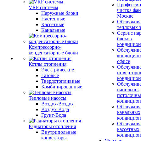
Профессио
VRF системы
чистка фан
Наружные блоки
Москве
Настенные
Обслужив
Кассетные
тепловых з
Канальные
Сервис на
блоков
кондицион
Компрессорно-
Обслужив
конденсаторные блоки
кондицион
офисе
Котлы отопления
Обслужив
Электрические
инверторн
Газовые
кондицион
Твердотопливные
Обслужив
Комбинированные
напольно-
потолочны
Тепловые насосы
кондицион
Воздух-Воздух
Обслужив
Воздух-Вода
канальных
Грунт-Вода
кондицион
Обслужив
Радиаторы отопления
кассетных
Внутрипольные
кондицион
конвекторы
Монтаж