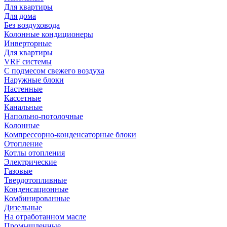
Для квартиры
Для дома
Без воздуховода
Колонные кондиционеры
Инверторные
Для квартиры
VRF системы
С подмесом свежего воздуха
Наружные блоки
Настенные
Кассетные
Канальные
Напольно-потолочные
Колонные
Компрессорно-конденсаторные блоки
Отопление
Котлы отопления
Электрические
Газовые
Твердотопливные
Конденсационные
Комбинированные
Дизельные
На отработанном масле
Промышленные