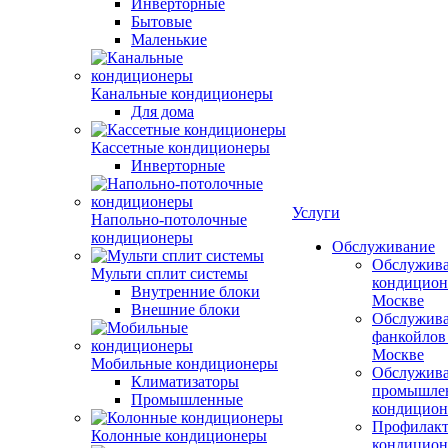
Инверторные
Бытовые
Маленькие
Канальные кондиционеры
Для дома
Кассетные кондиционеры
Инверторные
Услуги
Напольно-потолочные
кондиционеры
Обслуживание
Обслужив
Мульти сплит системы
кондицион
Внутренние блоки
Москве
Внешние блоки
Обслужив
фанкойлов
Москве
Мобильные кондиционеры
Обслужив
Климатизаторы
промышле
Промышленные
кондицион
Профилакт
Колонные кондиционеры
кондицион