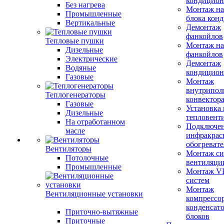
кондицион
Без нагрева
Монтаж на
Промышленные
блока кон
Вертикальные
Демонтаж
фанкойлов
Тепловые пушки
Монтаж на
Дизельные
фанкойлов
Электрические
Демонтаж
Водяные
кондицион
Газовые
Монтаж
внутрипол
Теплогенераторы
конвектор
Газовые
Установка
Дизельные
тепловент
На отработанном
Подключе
масле
инфракрас
обогревате
Вентиляторы
Монтаж си
Потолочные
вентиляци
Промышленные
Монтаж V
систем
Монтаж
Вентиляционные установки
компрессо
конденсат
Приточно-вытяжные
блоков
Приточные