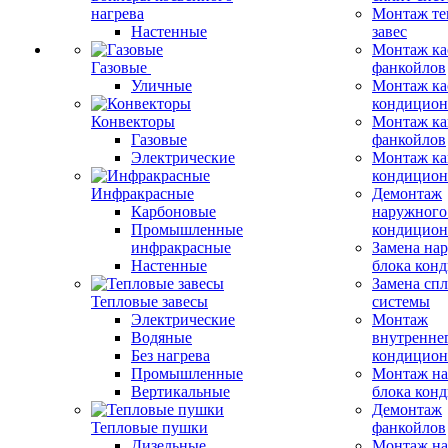
нагрева
Монтаж те
Настенные
завес
Монтаж ка
Газовые
фанкойлов
Уличные
Монтаж ка
кондицион
Конвекторы
Монтаж ка
Газовые
фанкойлов
Электрические
Монтаж ка
кондицион
Инфракрасные
Демонтаж
Карбоновые
наружного
Промышленные
кондицион
инфракрасные
Замена на
Настенные
блока кон
Замена сп
Тепловые завесы
системы
Электрические
Монтаж
Водяные
внутренне
Без нагрева
кондицион
Промышленные
Монтаж на
Вертикальные
блока кон
Демонтаж
Тепловые пушки
фанкойлов
Дизельные
Монтаж на