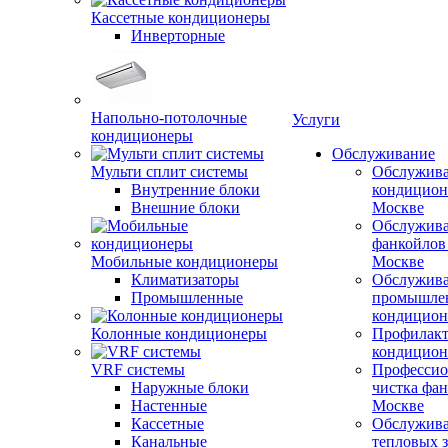
Кассетные кондиционеры
Инверторные
Напольно-потолочные
Услуги
кондиционеры
Обслуживание
Мульти сплит системы
Обслужив
Внутренние блоки
кондицион
Внешние блоки
Москве
Обслужив
фанкойлов
Мобильные кондиционеры
Москве
Климатизаторы
Обслужив
Промышленные
промышле
кондицион
Колонные кондиционеры
Профилакт
кондицион
VRF системы
Профессио
Наружные блоки
чистка фан
Настенные
Москве
Кассетные
Обслужив
Канальные
тепловых з