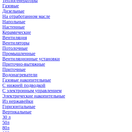
Теплогенераторы
Газовые
Дизельные
На отработанном масле
Напольные
Настенные
Керамические
Вентиляция
Вентиляторы
Потолочные
Промышленные
Вентиляционные установки
Приточно-вытяжные
Приточные
Водонагреватели
Газовые накопительные
С нижней подводкой
С электронным управлением
Электрические накопительные
Из нержавейки
Горизонтальные
Вертикальные
30 л
50л
80л