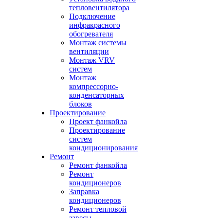
тепловентилятора
Подключение
инфракрасного
обогревателя
Монтаж системы
вентиляции
Монтаж VRV
систем
Монтаж
компрессорно-
конденсаторных
блоков
Проектирование
Проект фанкойла
Проектирование
систем
кондиционирования
Ремонт
Ремонт фанкойла
Ремонт
кондиционеров
Заправка
кондиционеров
Ремонт тепловой
завесы