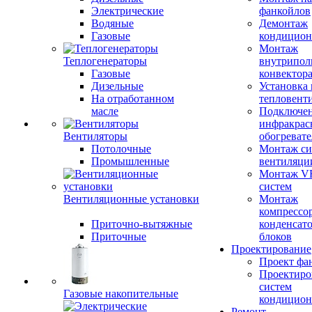
Электрические
фанкойлов
Водяные
Демонтаж
Газовые
кондицион
Монтаж
Теплогенераторы
внутрипол
Газовые
конвектор
Дизельные
Установка
На отработанном
тепловент
масле
Подключе
инфракрас
Вентиляторы
обогревате
Потолочные
Монтаж си
Промышленные
вентиляци
Монтаж V
систем
Вентиляционные установки
Монтаж
компрессо
Приточно-вытяжные
конденсат
Приточные
блоков
Проектирование
Проект фа
Проектиро
систем
Газовые накопительные
кондицион
Ремонт