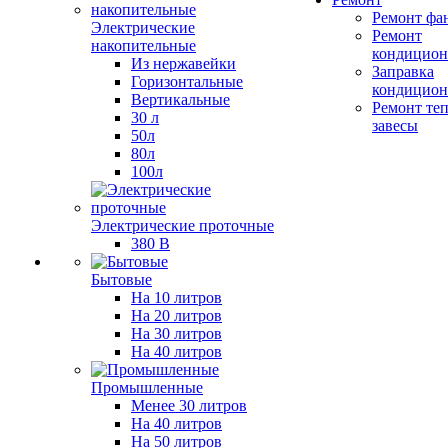
Ремонт фа
Электрические
Ремонт
накопительные
кондицион
Из нержавейки
Заправка
Горизонтальные
кондицион
Вертикальные
Ремонт те
30 л
завесы
50л
80л
100л
Электрические проточные
380 В
Бытовые
На 10 литров
На 20 литров
На 30 литров
На 40 литров
Промышленные
Менее 30 литров
На 40 литров
На 50 литров