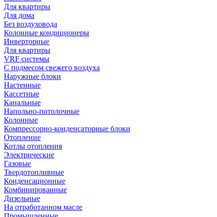
Для квартиры
Для дома
Без воздуховода
Колонные кондиционеры
Инверторные
Для квартиры
VRF системы
С подмесом свежего воздуха
Наружные блоки
Настенные
Кассетные
Канальные
Напольно-потолочные
Колонные
Компрессорно-конденсаторные блоки
Отопление
Котлы отопления
Электрические
Газовые
Твердотопливные
Конденсационные
Комбинированные
Дизельные
На отработанном масле
Промышленные