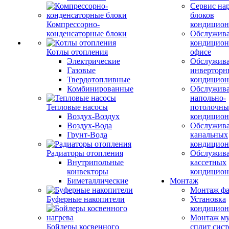
Сервис на
блоков
Компрессорно-
кондицион
конденсаторные блоки
Обслужив
кондицион
Котлы отопления
офисе
Электрические
Обслужив
Газовые
инверторн
Твердотопливные
кондицион
Комбинированные
Обслужив
напольно-
Тепловые насосы
потолочны
Воздух-Воздух
кондицион
Воздух-Вода
Обслужив
Грунт-Вода
канальных
кондицион
Радиаторы отопления
Обслужив
Внутрипольные
кассетных
конвекторы
кондицион
Биметаллические
Монтаж
Монтаж фа
Буферные накопители
Установка
кондицион
Монтаж му
Бойлеры косвенного
сплит сист