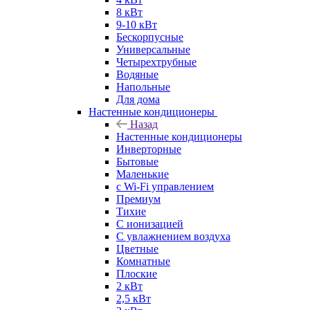
8 кВт
9-10 кВт
Бескорпусные
Универсальные
Четырехтрубные
Водяные
Напольные
Для дома
Настенные кондиционеры
Назад
Настенные кондиционеры
Инверторные
Бытовые
Маленькие
с Wi-Fi управлением
Премиум
Тихие
С ионизацией
С увлажнением воздуха
Цветные
Комнатные
Плоские
2 кВт
2,5 кВт