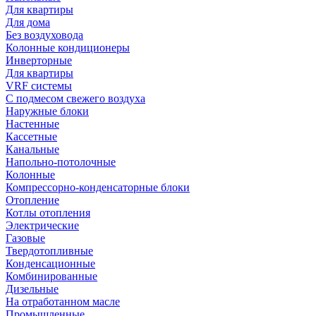
Для квартиры
Для дома
Без воздуховода
Колонные кондиционеры
Инверторные
Для квартиры
VRF системы
С подмесом свежего воздуха
Наружные блоки
Настенные
Кассетные
Канальные
Напольно-потолочные
Колонные
Компрессорно-конденсаторные блоки
Отопление
Котлы отопления
Электрические
Газовые
Твердотопливные
Конденсационные
Комбинированные
Дизельные
На отработанном масле
Промышленные