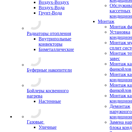
кондицион
Воздух-Воздух
Обслужив
Воздух-Вода
кассетных
Грунт-Вода
кондицион
Монтаж
Монтаж фа
Установка
Радиаторы отопления
кондицион
Внутрипольные
Монтаж му
конвекторы
сплит сист
Биметаллические
Монтаж те
завес
Монтаж ка
фанкойлов
Буферные накопители
Монтаж ка
кондицион
Монтаж ка
фанкойлов
Бойлеры косвенного
Монтаж ка
нагрева
кондицион
Настенные
Демонтаж
наружного
кондицион
Газовые
Замена на
Уличные
блока кон