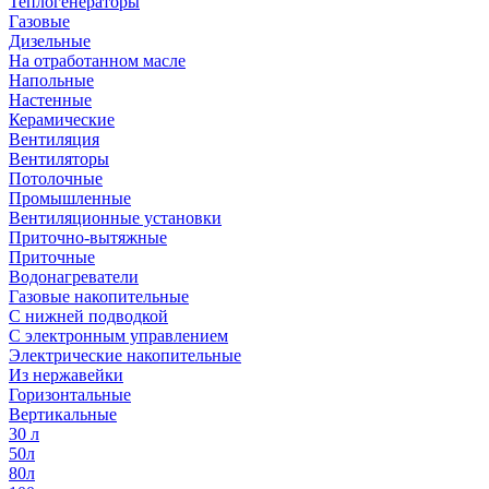
Теплогенераторы
Газовые
Дизельные
На отработанном масле
Напольные
Настенные
Керамические
Вентиляция
Вентиляторы
Потолочные
Промышленные
Вентиляционные установки
Приточно-вытяжные
Приточные
Водонагреватели
Газовые накопительные
С нижней подводкой
С электронным управлением
Электрические накопительные
Из нержавейки
Горизонтальные
Вертикальные
30 л
50л
80л