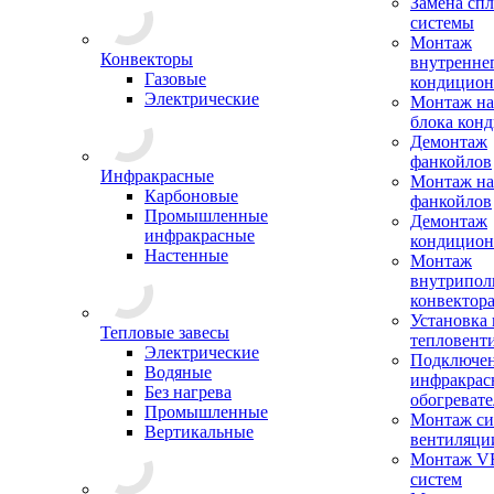
Замена сп
системы
Монтаж
Конвекторы
внутренне
Газовые
кондицион
Электрические
Монтаж на
блока кон
Демонтаж
фанкойлов
Инфракрасные
Монтаж на
Карбоновые
фанкойлов
Промышленные
Демонтаж
инфракрасные
кондицион
Настенные
Монтаж
внутрипол
конвектор
Установка
Тепловые завесы
тепловент
Электрические
Подключе
Водяные
инфракрас
Без нагрева
обогревате
Промышленные
Монтаж си
Вертикальные
вентиляци
Монтаж V
систем