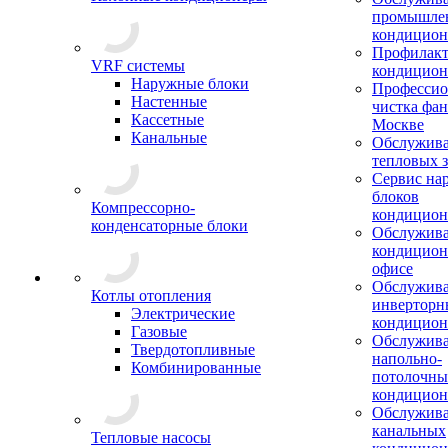
промышле
кондицион
Профилакт
VRF системы
кондицион
Наружные блоки
Профессио
Настенные
чистка фан
Кассетные
Москве
Канальные
Обслужив
тепловых з
Сервис на
блоков
Компрессорно-
кондицион
конденсаторные блоки
Обслужив
кондицион
офисе
Обслужив
Котлы отопления
инверторн
Электрические
кондицион
Газовые
Обслужив
Твердотопливные
напольно-
Комбинированные
потолочны
кондицион
Обслужив
канальных
Тепловые насосы