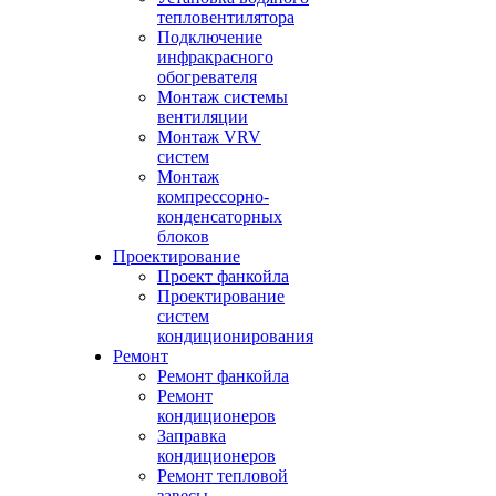
тепловентилятора
Подключение
инфракрасного
обогревателя
Монтаж системы
вентиляции
Монтаж VRV
систем
Монтаж
компрессорно-
конденсаторных
блоков
Проектирование
Проект фанкойла
Проектирование
систем
кондиционирования
Ремонт
Ремонт фанкойла
Ремонт
кондиционеров
Заправка
кондиционеров
Ремонт тепловой
завесы