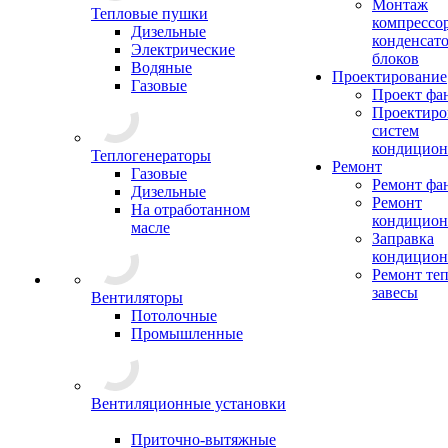
Монтаж
Тепловые пушки
компрессо
Дизельные
конденсат
Электрические
блоков
Водяные
Проектирование
Газовые
Проект фа
Проектиро
систем
кондицион
Теплогенераторы
Ремонт
Газовые
Ремонт фа
Дизельные
Ремонт
На отработанном
кондицион
масле
Заправка
кондицион
Ремонт те
завесы
Вентиляторы
Потолочные
Промышленные
Вентиляционные установки
Приточно-вытяжные