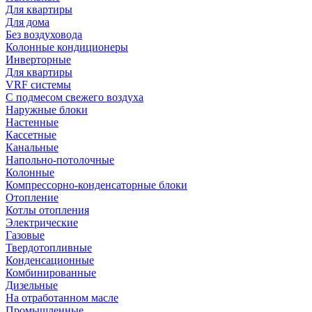
Для квартиры
Для дома
Без воздуховода
Колонные кондиционеры
Инверторные
Для квартиры
VRF системы
С подмесом свежего воздуха
Наружные блоки
Настенные
Кассетные
Канальные
Напольно-потолочные
Колонные
Компрессорно-конденсаторные блоки
Отопление
Котлы отопления
Электрические
Газовые
Твердотопливные
Конденсационные
Комбинированные
Дизельные
На отработанном масле
Промышленные