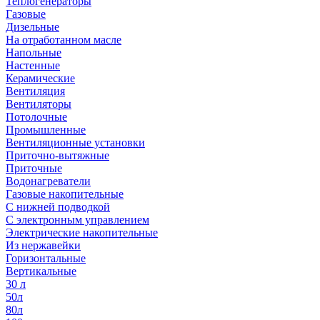
Теплогенераторы
Газовые
Дизельные
На отработанном масле
Напольные
Настенные
Керамические
Вентиляция
Вентиляторы
Потолочные
Промышленные
Вентиляционные установки
Приточно-вытяжные
Приточные
Водонагреватели
Газовые накопительные
С нижней подводкой
С электронным управлением
Электрические накопительные
Из нержавейки
Горизонтальные
Вертикальные
30 л
50л
80л