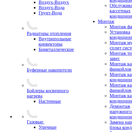
кондицион
Воздух-Воздух
Обслужив
Воздух-Вода
кассетных
Грунт-Вода
кондицион
Монтаж
Монтаж фа
Установка
Радиаторы отопления
кондицион
Внутрипольные
Монтаж му
конвекторы
сплит сист
Биметаллические
Монтаж те
завес
Монтаж ка
фанкойлов
Буферные накопители
Монтаж ка
кондицион
Монтаж ка
фанкойлов
Бойлеры косвенного
Монтаж ка
нагрева
кондицион
Настенные
Демонтаж
наружного
кондицион
Газовые
Замена на
Уличные
блока кон