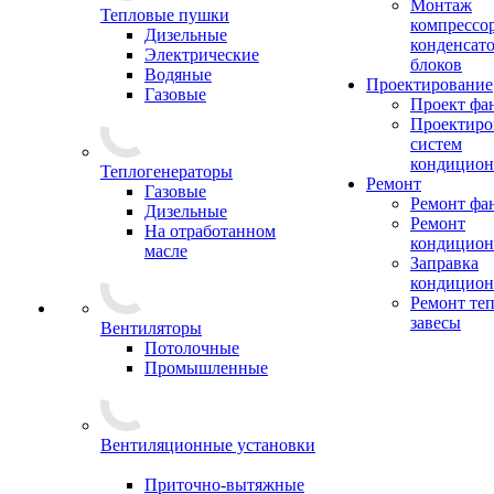
Монтаж
Тепловые пушки
компрессо
Дизельные
конденсат
Электрические
блоков
Водяные
Проектирование
Газовые
Проект фа
Проектиро
систем
кондицион
Теплогенераторы
Ремонт
Газовые
Ремонт фа
Дизельные
Ремонт
На отработанном
кондицион
масле
Заправка
кондицион
Ремонт те
завесы
Вентиляторы
Потолочные
Промышленные
Вентиляционные установки
Приточно-вытяжные