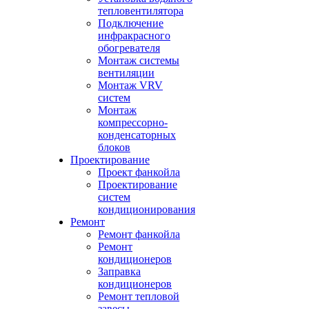
тепловентилятора
Подключение
инфракрасного
обогревателя
Монтаж системы
вентиляции
Монтаж VRV
систем
Монтаж
компрессорно-
конденсаторных
блоков
Проектирование
Проект фанкойла
Проектирование
систем
кондиционирования
Ремонт
Ремонт фанкойла
Ремонт
кондиционеров
Заправка
кондиционеров
Ремонт тепловой
завесы