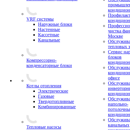
промышле
кондицион
Профилакт
VRF системы
кондицион
Наружные блоки
Профессио
Настенные
чистка фан
Кассетные
Москве
Канальные
Обслужив
тепловых з
Сервис на
блоков
Компрессорно-
кондицион
конденсаторные блоки
Обслужив
кондицион
офисе
Обслужив
Котлы отопления
инверторн
Электрические
кондицион
Газовые
Обслужив
Твердотопливные
напольно-
Комбинированные
потолочны
кондицион
Обслужив
канальных
Тепловые насосы