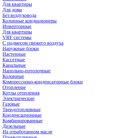
Для квартиры
Для дома
Без воздуховода
Колонные кондиционеры
Инверторные
Для квартиры
VRF системы
С подмесом свежего воздуха
Наружные блоки
Настенные
Кассетные
Канальные
Напольно-потолочные
Колонные
Компрессорно-конденсаторные блоки
Отопление
Котлы отопления
Электрические
Газовые
Твердотопливные
Конденсационные
Комбинированные
Дизельные
На отработанном масле
Промышленные