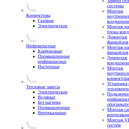
Замена сп
системы
Монтаж
Конвекторы
внутренне
Газовые
кондицион
Электрические
Монтаж на
блока кон
Демонтаж
фанкойлов
Инфракрасные
Монтаж на
Карбоновые
фанкойлов
Промышленные
Демонтаж
инфракрасные
кондицион
Настенные
Монтаж
внутрипол
конвектор
Установка
Тепловые завесы
тепловент
Электрические
Подключе
Водяные
инфракрас
Без нагрева
обогревате
Промышленные
Монтаж си
Вертикальные
вентиляци
Монтаж V
систем