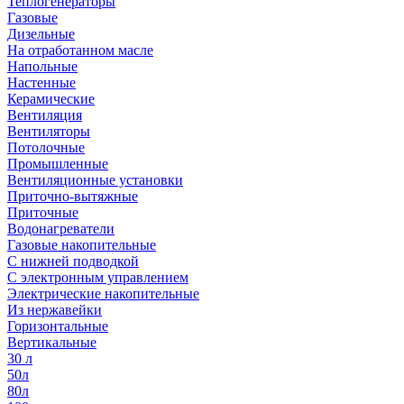
Теплогенераторы
Газовые
Дизельные
На отработанном масле
Напольные
Настенные
Керамические
Вентиляция
Вентиляторы
Потолочные
Промышленные
Вентиляционные установки
Приточно-вытяжные
Приточные
Водонагреватели
Газовые накопительные
С нижней подводкой
С электронным управлением
Электрические накопительные
Из нержавейки
Горизонтальные
Вертикальные
30 л
50л
80л