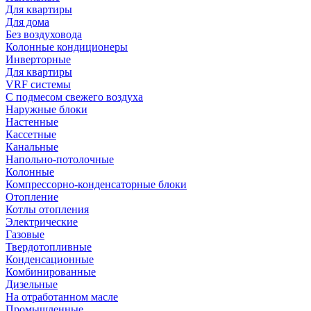
Для квартиры
Для дома
Без воздуховода
Колонные кондиционеры
Инверторные
Для квартиры
VRF системы
С подмесом свежего воздуха
Наружные блоки
Настенные
Кассетные
Канальные
Напольно-потолочные
Колонные
Компрессорно-конденсаторные блоки
Отопление
Котлы отопления
Электрические
Газовые
Твердотопливные
Конденсационные
Комбинированные
Дизельные
На отработанном масле
Промышленные