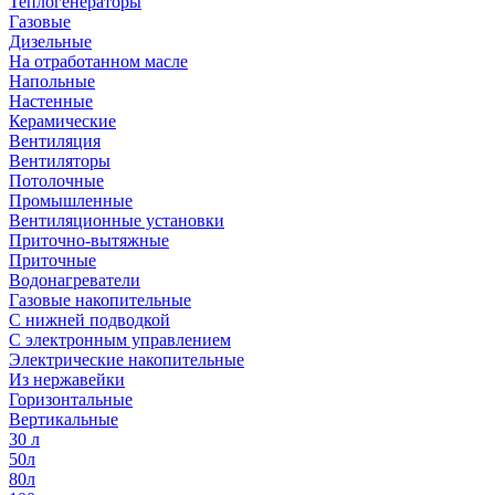
Теплогенераторы
Газовые
Дизельные
На отработанном масле
Напольные
Настенные
Керамические
Вентиляция
Вентиляторы
Потолочные
Промышленные
Вентиляционные установки
Приточно-вытяжные
Приточные
Водонагреватели
Газовые накопительные
С нижней подводкой
С электронным управлением
Электрические накопительные
Из нержавейки
Горизонтальные
Вертикальные
30 л
50л
80л