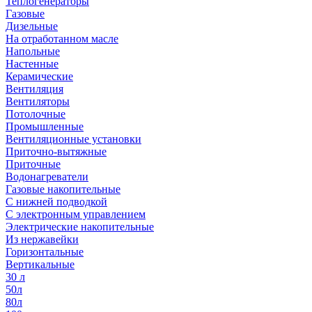
Теплогенераторы
Газовые
Дизельные
На отработанном масле
Напольные
Настенные
Керамические
Вентиляция
Вентиляторы
Потолочные
Промышленные
Вентиляционные установки
Приточно-вытяжные
Приточные
Водонагреватели
Газовые накопительные
С нижней подводкой
С электронным управлением
Электрические накопительные
Из нержавейки
Горизонтальные
Вертикальные
30 л
50л
80л