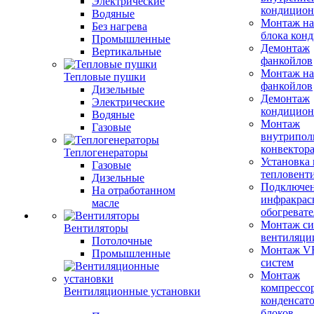
Электрические
кондицион
Водяные
Монтаж на
Без нагрева
блока кон
Промышленные
Демонтаж
Вертикальные
фанкойлов
Монтаж на
Тепловые пушки
фанкойлов
Дизельные
Демонтаж
Электрические
кондицион
Водяные
Монтаж
Газовые
внутрипол
конвектор
Теплогенераторы
Установка
Газовые
тепловент
Дизельные
Подключе
На отработанном
инфракрас
масле
обогревате
Монтаж си
Вентиляторы
вентиляци
Потолочные
Монтаж V
Промышленные
систем
Монтаж
компрессо
Вентиляционные установки
конденсат
блоков