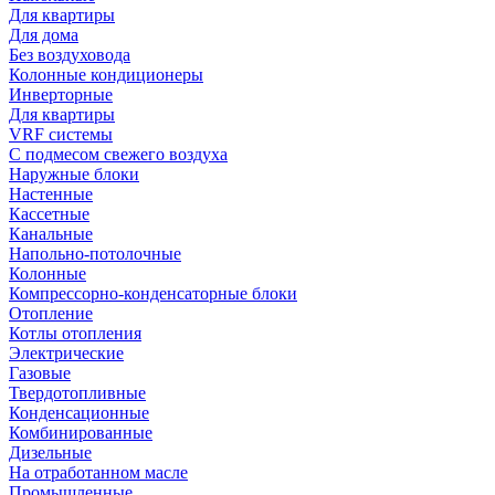
Для квартиры
Для дома
Без воздуховода
Колонные кондиционеры
Инверторные
Для квартиры
VRF системы
С подмесом свежего воздуха
Наружные блоки
Настенные
Кассетные
Канальные
Напольно-потолочные
Колонные
Компрессорно-конденсаторные блоки
Отопление
Котлы отопления
Электрические
Газовые
Твердотопливные
Конденсационные
Комбинированные
Дизельные
На отработанном масле
Промышленные