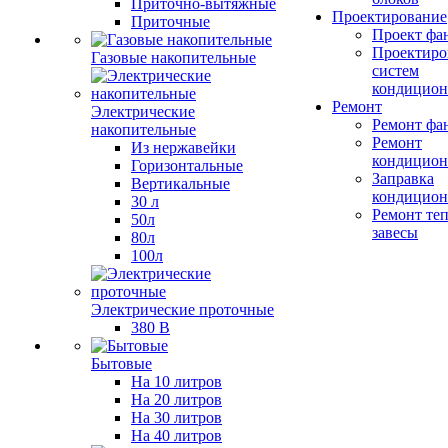
Приточно-вытяжные
Проектирование
Приточные
Проект фа
Проектиро
Газовые накопительные
систем
кондицион
Ремонт
Электрические
Ремонт фа
накопительные
Ремонт
Из нержавейки
кондицион
Горизонтальные
Заправка
Вертикальные
кондицион
30 л
Ремонт те
50л
завесы
80л
100л
Электрические проточные
380 В
Бытовые
На 10 литров
На 20 литров
На 30 литров
На 40 литров