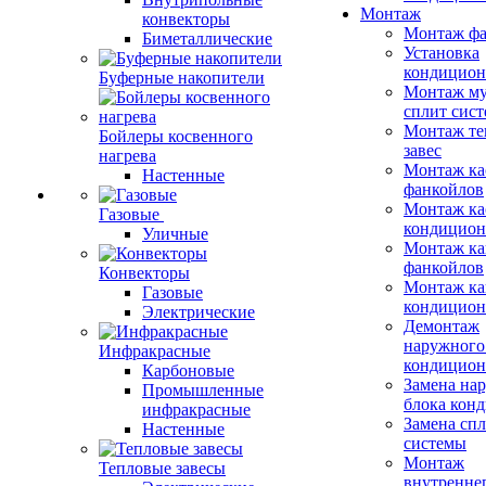
Монтаж
конвекторы
Монтаж фа
Биметаллические
Установка
кондицион
Буферные накопители
Монтаж му
сплит сист
Монтаж те
Бойлеры косвенного
завес
нагрева
Монтаж ка
Настенные
фанкойлов
Монтаж ка
Газовые
кондицион
Уличные
Монтаж ка
фанкойлов
Конвекторы
Монтаж ка
Газовые
кондицион
Электрические
Демонтаж
наружного
Инфракрасные
кондицион
Карбоновые
Замена на
Промышленные
блока кон
инфракрасные
Замена сп
Настенные
системы
Монтаж
Тепловые завесы
внутренне