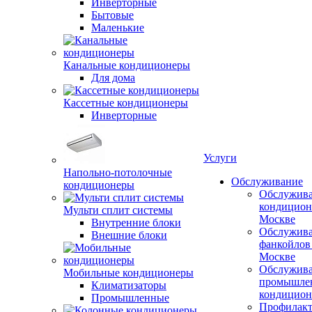
Инверторные
Бытовые
Маленькие
Канальные кондиционеры
Для дома
Кассетные кондиционеры
Инверторные
Услуги
Напольно-потолочные
Обслуживание
кондиционеры
Обслужив
кондицион
Мульти сплит системы
Москве
Внутренние блоки
Обслужив
Внешние блоки
фанкойлов
Москве
Обслужив
Мобильные кондиционеры
промышле
Климатизаторы
кондицион
Промышленные
Профилакт