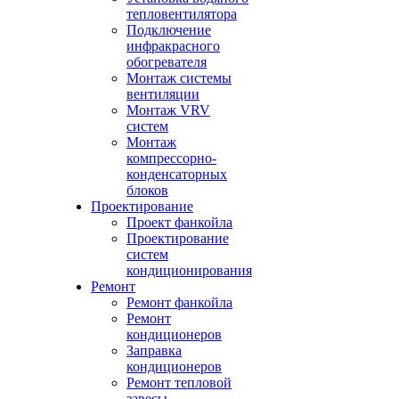
тепловентилятора
Подключение
инфракрасного
обогревателя
Монтаж системы
вентиляции
Монтаж VRV
систем
Монтаж
компрессорно-
конденсаторных
блоков
Проектирование
Проект фанкойла
Проектирование
систем
кондиционирования
Ремонт
Ремонт фанкойла
Ремонт
кондиционеров
Заправка
кондиционеров
Ремонт тепловой
завесы