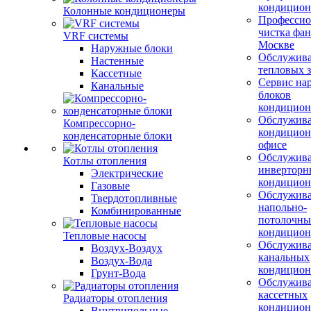
кондицион
Колонные кондиционеры
Профессио
чистка фан
VRF системы
Москве
Наружные блоки
Обслужив
Настенные
тепловых з
Кассетные
Сервис на
Канальные
блоков
кондицион
Обслужив
Компрессорно-
кондицион
конденсаторные блоки
офисе
Обслужив
Котлы отопления
инверторн
Электрические
кондицион
Газовые
Обслужив
Твердотопливные
напольно-
Комбинированные
потолочны
кондицион
Тепловые насосы
Обслужив
Воздух-Воздух
канальных
Воздух-Вода
кондицион
Грунт-Вода
Обслужив
кассетных
Радиаторы отопления
кондицион
Внутрипольные