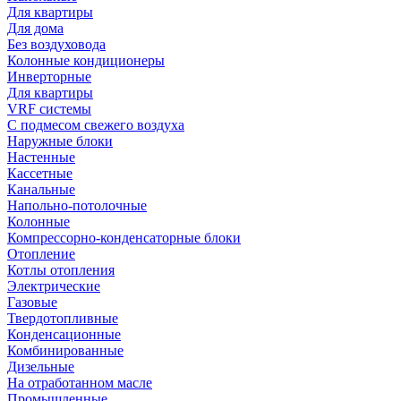
Для квартиры
Для дома
Без воздуховода
Колонные кондиционеры
Инверторные
Для квартиры
VRF системы
С подмесом свежего воздуха
Наружные блоки
Настенные
Кассетные
Канальные
Напольно-потолочные
Колонные
Компрессорно-конденсаторные блоки
Отопление
Котлы отопления
Электрические
Газовые
Твердотопливные
Конденсационные
Комбинированные
Дизельные
На отработанном масле
Промышленные