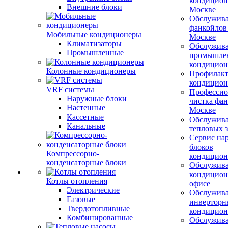
кондицион
Внешние блоки
Москве
Обслужив
фанкойлов
Мобильные кондиционеры
Москве
Климатизаторы
Обслужив
Промышленные
промышле
кондицион
Колонные кондиционеры
Профилакт
кондицион
VRF системы
Профессио
Наружные блоки
чистка фан
Настенные
Москве
Кассетные
Обслужив
Канальные
тепловых з
Сервис на
блоков
Компрессорно-
кондицион
конденсаторные блоки
Обслужив
кондицион
Котлы отопления
офисе
Электрические
Обслужив
Газовые
инверторн
Твердотопливные
кондицион
Комбинированные
Обслужив