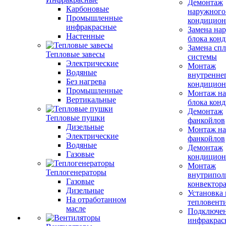
Демонтаж
Карбоновые
наружного
Промышленные
кондицион
инфракрасные
Замена на
Настенные
блока кон
Замена сп
Тепловые завесы
системы
Электрические
Монтаж
Водяные
внутренне
Без нагрева
кондицион
Промышленные
Монтаж на
Вертикальные
блока кон
Демонтаж
Тепловые пушки
фанкойлов
Дизельные
Монтаж на
Электрические
фанкойлов
Водяные
Демонтаж
Газовые
кондицион
Монтаж
Теплогенераторы
внутрипол
Газовые
конвектор
Дизельные
Установка
На отработанном
тепловент
масле
Подключе
инфракрас