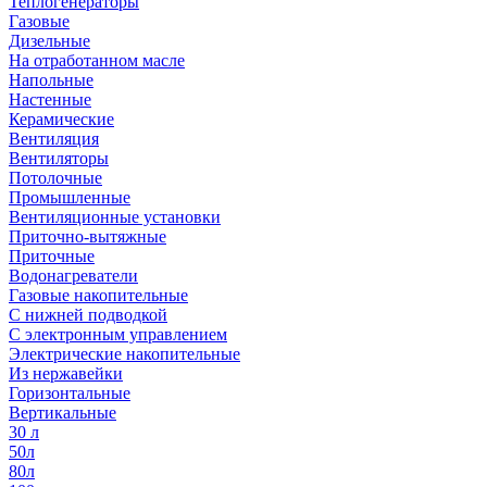
Теплогенераторы
Газовые
Дизельные
На отработанном масле
Напольные
Настенные
Керамические
Вентиляция
Вентиляторы
Потолочные
Промышленные
Вентиляционные установки
Приточно-вытяжные
Приточные
Водонагреватели
Газовые накопительные
С нижней подводкой
С электронным управлением
Электрические накопительные
Из нержавейки
Горизонтальные
Вертикальные
30 л
50л
80л