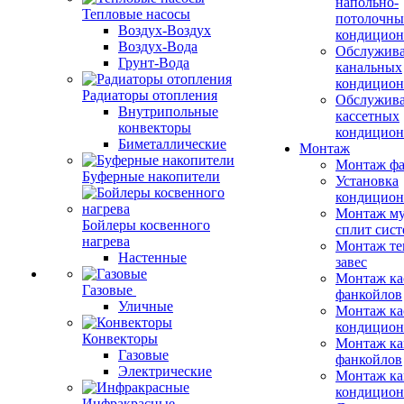
напольно-
Тепловые насосы
потолочны
Воздух-Воздух
кондицион
Воздух-Вода
Обслужив
Грунт-Вода
канальных
кондицион
Радиаторы отопления
Обслужив
Внутрипольные
кассетных
конвекторы
кондицион
Биметаллические
Монтаж
Монтаж фа
Буферные накопители
Установка
кондицион
Монтаж му
Бойлеры косвенного
сплит сист
нагрева
Монтаж те
Настенные
завес
Монтаж ка
Газовые
фанкойлов
Уличные
Монтаж ка
кондицион
Конвекторы
Монтаж ка
Газовые
фанкойлов
Электрические
Монтаж ка
кондицион
Инфракрасные