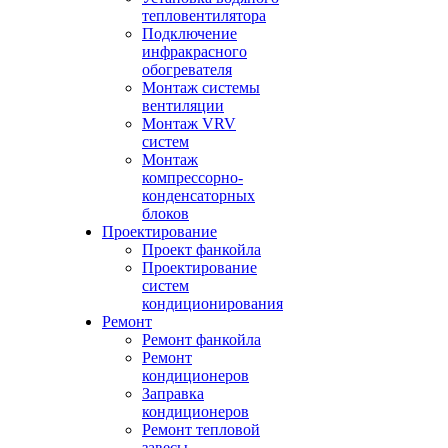
тепловентилятора
Подключение
инфракрасного
обогревателя
Монтаж системы
вентиляции
Монтаж VRV
систем
Монтаж
компрессорно-
конденсаторных
блоков
Проектирование
Проект фанкойла
Проектирование
систем
кондиционирования
Ремонт
Ремонт фанкойла
Ремонт
кондиционеров
Заправка
кондиционеров
Ремонт тепловой
завесы