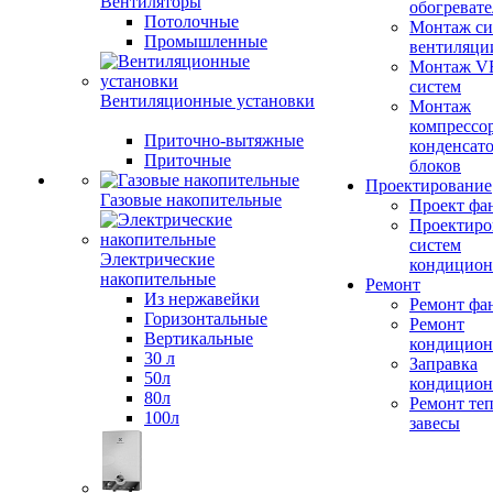
Вентиляторы
обогревате
Потолочные
Монтаж си
Промышленные
вентиляци
Монтаж V
систем
Вентиляционные установки
Монтаж
компрессо
Приточно-вытяжные
конденсат
Приточные
блоков
Проектирование
Газовые накопительные
Проект фа
Проектиро
систем
Электрические
кондицион
накопительные
Ремонт
Из нержавейки
Ремонт фа
Горизонтальные
Ремонт
Вертикальные
кондицион
30 л
Заправка
50л
кондицион
80л
Ремонт те
100л
завесы