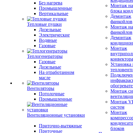
кондицион
Без нагрева
Монтаж на
Промышленные
блока кон
Вертикальные
Демонтаж
фанкойлов
Тепловые пушки
Монтаж на
Дизельные
фанкойлов
Электрические
Демонтаж
Водяные
кондицион
Газовые
Монтаж
внутрипол
Теплогенераторы
конвектор
Газовые
Установка
Дизельные
тепловент
На отработанном
Подключе
масле
инфракрас
обогревате
Вентиляторы
Монтаж си
Потолочные
вентиляци
Промышленные
Монтаж V
систем
Монтаж
Вентиляционные установки
компрессо
конденсат
Приточно-вытяжные
блоков
Приточные