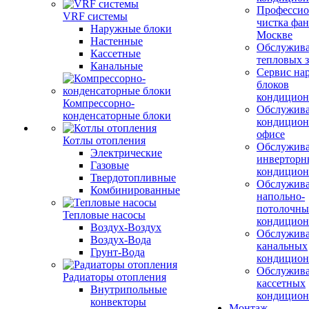
Профессио
VRF системы
чистка фан
Наружные блоки
Москве
Настенные
Обслужив
Кассетные
тепловых з
Канальные
Сервис на
блоков
кондицион
Компрессорно-
Обслужив
конденсаторные блоки
кондицион
офисе
Котлы отопления
Обслужив
Электрические
инверторн
Газовые
кондицион
Твердотопливные
Обслужив
Комбинированные
напольно-
потолочны
Тепловые насосы
кондицион
Воздух-Воздух
Обслужив
Воздух-Вода
канальных
Грунт-Вода
кондицион
Обслужив
Радиаторы отопления
кассетных
Внутрипольные
кондицион
конвекторы
Монтаж