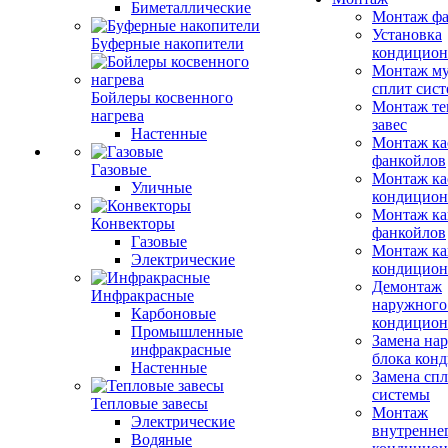
Биметаллические
Монтаж фа
Установка
Буферные накопители
кондицион
Монтаж му
сплит сист
Бойлеры косвенного
Монтаж те
нагрева
завес
Настенные
Монтаж ка
фанкойлов
Газовые
Монтаж ка
Уличные
кондицион
Монтаж ка
Конвекторы
фанкойлов
Газовые
Монтаж ка
Электрические
кондицион
Демонтаж
Инфракрасные
наружного
Карбоновые
кондицион
Промышленные
Замена на
инфракрасные
блока кон
Настенные
Замена сп
системы
Тепловые завесы
Монтаж
Электрические
внутренне
Водяные