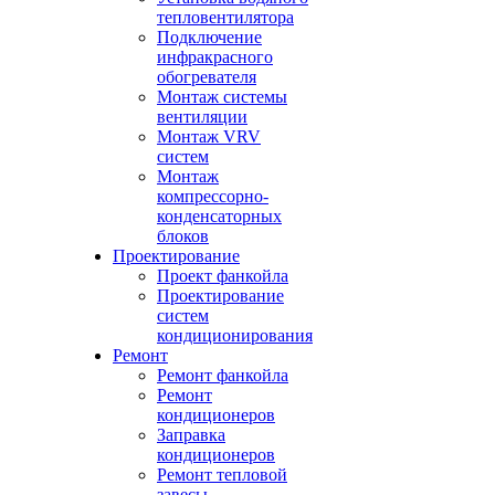
тепловентилятора
Подключение
инфракрасного
обогревателя
Монтаж системы
вентиляции
Монтаж VRV
систем
Монтаж
компрессорно-
конденсаторных
блоков
Проектирование
Проект фанкойла
Проектирование
систем
кондиционирования
Ремонт
Ремонт фанкойла
Ремонт
кондиционеров
Заправка
кондиционеров
Ремонт тепловой
завесы