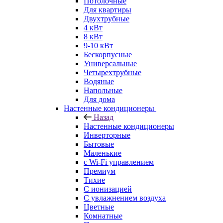
Потолочные
Для квартиры
Двухтрубные
4 кВт
8 кВт
9-10 кВт
Бескорпусные
Универсальные
Четырехтрубные
Водяные
Напольные
Для дома
Настенные кондиционеры
Назад
Настенные кондиционеры
Инверторные
Бытовые
Маленькие
с Wi-Fi управлением
Премиум
Тихие
С ионизацией
С увлажнением воздуха
Цветные
Комнатные