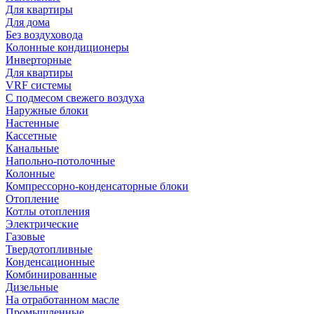
Для квартиры
Для дома
Без воздуховода
Колонные кондиционеры
Инверторные
Для квартиры
VRF системы
С подмесом свежего воздуха
Наружные блоки
Настенные
Кассетные
Канальные
Напольно-потолочные
Колонные
Компрессорно-конденсаторные блоки
Отопление
Котлы отопления
Электрические
Газовые
Твердотопливные
Конденсационные
Комбинированные
Дизельные
На отработанном масле
Промышленные