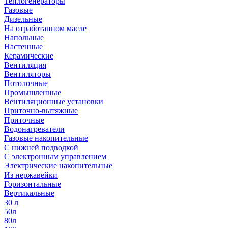
Теплогенераторы
Газовые
Дизельные
На отработанном масле
Напольные
Настенные
Керамические
Вентиляция
Вентиляторы
Потолочные
Промышленные
Вентиляционные установки
Приточно-вытяжные
Приточные
Водонагреватели
Газовые накопительные
С нижней подводкой
С электронным управлением
Электрические накопительные
Из нержавейки
Горизонтальные
Вертикальные
30 л
50л
80л