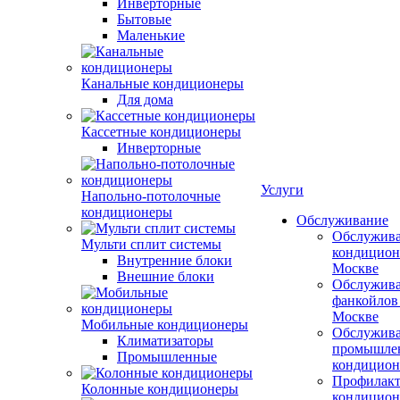
Инверторные
Бытовые
Маленькие
Канальные кондиционеры
Для дома
Кассетные кондиционеры
Инверторные
Услуги
Напольно-потолочные
кондиционеры
Обслуживание
Обслужив
Мульти сплит системы
кондицион
Внутренние блоки
Москве
Внешние блоки
Обслужив
фанкойлов
Москве
Мобильные кондиционеры
Обслужив
Климатизаторы
промышле
Промышленные
кондицион
Профилакт
Колонные кондиционеры
кондицион