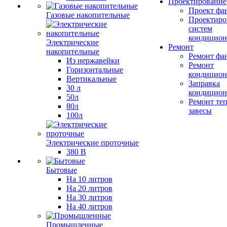
Проектирование
Проект фа
Газовые накопительные
Проектиро
систем
кондицион
Электрические
Ремонт
накопительные
Ремонт фа
Из нержавейки
Ремонт
Горизонтальные
кондицион
Вертикальные
Заправка
30 л
кондицион
50л
Ремонт те
80л
завесы
100л
Электрические проточные
380 В
Бытовые
На 10 литров
На 20 литров
На 30 литров
На 40 литров
Промышленные