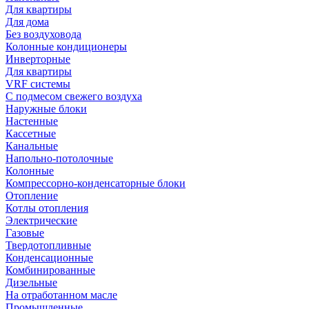
Для квартиры
Для дома
Без воздуховода
Колонные кондиционеры
Инверторные
Для квартиры
VRF системы
С подмесом свежего воздуха
Наружные блоки
Настенные
Кассетные
Канальные
Напольно-потолочные
Колонные
Компрессорно-конденсаторные блоки
Отопление
Котлы отопления
Электрические
Газовые
Твердотопливные
Конденсационные
Комбинированные
Дизельные
На отработанном масле
Промышленные