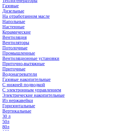
Теплогенераторы
Газовые
Дизельные
На отработанном масле
Напольные
Настенные
Керамические
Вентиляция
Вентиляторы
Потолочные
Промышленные
Вентиляционные установки
Приточно-вытяжные
Приточные
Водонагреватели
Газовые накопительные
С нижней подводкой
С электронным управлением
Электрические накопительные
Из нержавейки
Горизонтальные
Вертикальные
30 л
50л
80л