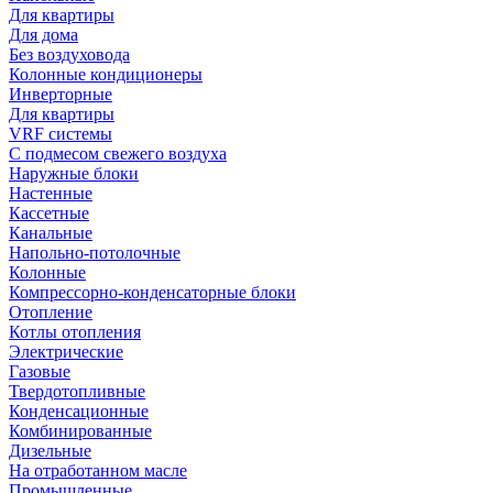
Для квартиры
Для дома
Без воздуховода
Колонные кондиционеры
Инверторные
Для квартиры
VRF системы
С подмесом свежего воздуха
Наружные блоки
Настенные
Кассетные
Канальные
Напольно-потолочные
Колонные
Компрессорно-конденсаторные блоки
Отопление
Котлы отопления
Электрические
Газовые
Твердотопливные
Конденсационные
Комбинированные
Дизельные
На отработанном масле
Промышленные