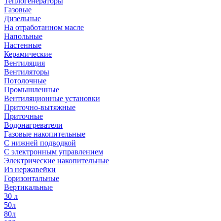
Теплогенераторы
Газовые
Дизельные
На отработанном масле
Напольные
Настенные
Керамические
Вентиляция
Вентиляторы
Потолочные
Промышленные
Вентиляционные установки
Приточно-вытяжные
Приточные
Водонагреватели
Газовые накопительные
С нижней подводкой
С электронным управлением
Электрические накопительные
Из нержавейки
Горизонтальные
Вертикальные
30 л
50л
80л