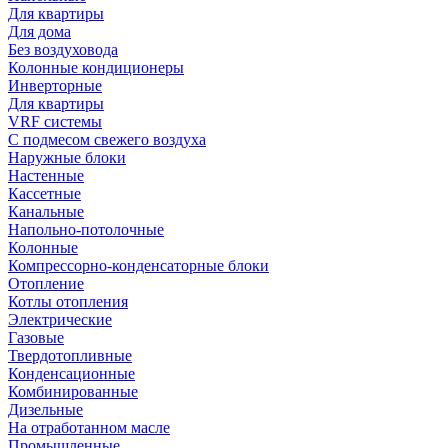
Для квартиры
Для дома
Без воздуховода
Колонные кондиционеры
Инверторные
Для квартиры
VRF системы
С подмесом свежего воздуха
Наружные блоки
Настенные
Кассетные
Канальные
Напольно-потолочные
Колонные
Компрессорно-конденсаторные блоки
Отопление
Котлы отопления
Электрические
Газовые
Твердотопливные
Конденсационные
Комбинированные
Дизельные
На отработанном масле
Промышленные