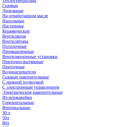
Теплогенераторы
Газовые
Дизельные
На отработанном масле
Напольные
Настенные
Керамические
Вентиляция
Вентиляторы
Потолочные
Промышленные
Вентиляционные установки
Приточно-вытяжные
Приточные
Водонагреватели
Газовые накопительные
С нижней подводкой
С электронным управлением
Электрические накопительные
Из нержавейки
Горизонтальные
Вертикальные
30 л
50л
80л