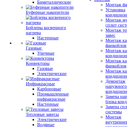
Биметаллические
Монтаж фа
Установка
Буферные накопители
кондицион
Монтаж му
сплит сист
Бойлеры косвенного
Монтаж те
нагрева
завес
Настенные
Монтаж ка
фанкойлов
Газовые
Монтаж ка
Уличные
кондицион
Монтаж ка
Конвекторы
фанкойлов
Газовые
Монтаж ка
Электрические
кондицион
Демонтаж
Инфракрасные
наружного
Карбоновые
кондицион
Промышленные
Замена на
инфракрасные
блока кон
Настенные
Замена сп
системы
Тепловые завесы
Монтаж
Электрические
внутренне
Водяные