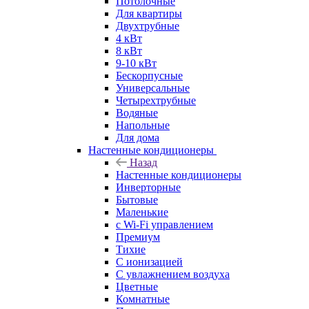
Потолочные
Для квартиры
Двухтрубные
4 кВт
8 кВт
9-10 кВт
Бескорпусные
Универсальные
Четырехтрубные
Водяные
Напольные
Для дома
Настенные кондиционеры
Назад
Настенные кондиционеры
Инверторные
Бытовые
Маленькие
с Wi-Fi управлением
Премиум
Тихие
С ионизацией
С увлажнением воздуха
Цветные
Комнатные