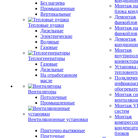
кондицион
Без нагрева
Монтаж на
Промышленные
блока кон
Вертикальные
Демонтаж
фанкойлов
Тепловые пушки
Монтаж на
Дизельные
фанкойлов
Электрические
Демонтаж
Водяные
кондицион
Газовые
Монтаж
внутрипол
Теплогенераторы
конвектор
Газовые
Установка
Дизельные
тепловент
На отработанном
Подключе
масле
инфракрас
обогревате
Вентиляторы
Монтаж си
Потолочные
вентиляци
Промышленные
Монтаж V
систем
Монтаж
Вентиляционные установки
компрессо
конденсат
Приточно-вытяжные
блоков
Приточные