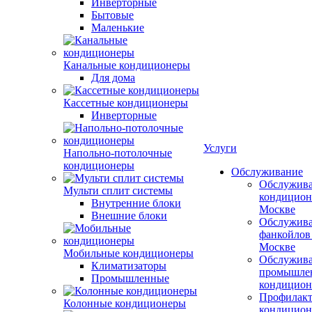
Инверторные
Бытовые
Маленькие
Канальные кондиционеры
Для дома
Кассетные кондиционеры
Инверторные
Услуги
Напольно-потолочные
кондиционеры
Обслуживание
Обслужив
Мульти сплит системы
кондицион
Внутренние блоки
Москве
Внешние блоки
Обслужив
фанкойлов
Москве
Мобильные кондиционеры
Обслужив
Климатизаторы
промышле
Промышленные
кондицион
Профилакт
Колонные кондиционеры
кондицион