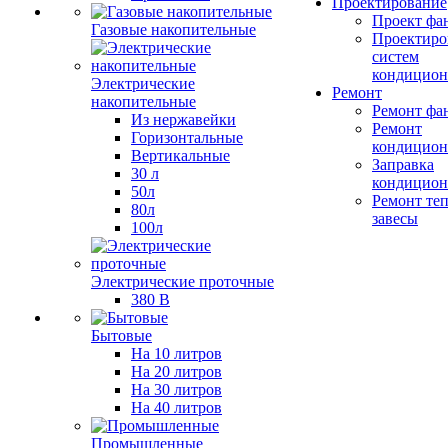
Проектирование
Проект фа
Газовые накопительные
Проектиро
систем
кондицион
Электрические
Ремонт
накопительные
Ремонт фа
Из нержавейки
Ремонт
Горизонтальные
кондицион
Вертикальные
Заправка
30 л
кондицион
50л
Ремонт те
80л
завесы
100л
Электрические проточные
380 В
Бытовые
На 10 литров
На 20 литров
На 30 литров
На 40 литров
Промышленные