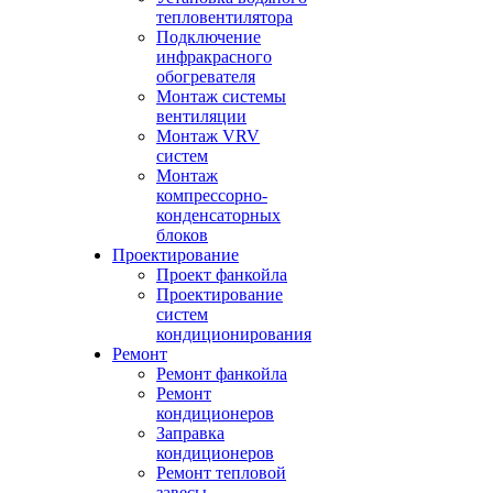
тепловентилятора
Подключение
инфракрасного
обогревателя
Монтаж системы
вентиляции
Монтаж VRV
систем
Монтаж
компрессорно-
конденсаторных
блоков
Проектирование
Проект фанкойла
Проектирование
систем
кондиционирования
Ремонт
Ремонт фанкойла
Ремонт
кондиционеров
Заправка
кондиционеров
Ремонт тепловой
завесы