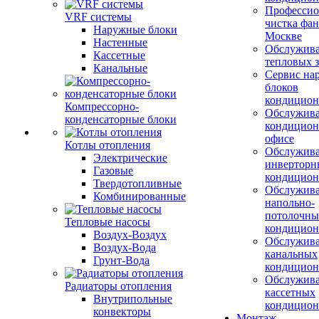
Профессио
VRF системы
чистка фан
Наружные блоки
Москве
Настенные
Обслужив
Кассетные
тепловых з
Канальные
Сервис на
блоков
кондицион
Компрессорно-
Обслужив
конденсаторные блоки
кондицион
офисе
Котлы отопления
Обслужив
Электрические
инверторн
Газовые
кондицион
Твердотопливные
Обслужив
Комбинированные
напольно-
потолочны
Тепловые насосы
кондицион
Воздух-Воздух
Обслужив
Воздух-Вода
канальных
Грунт-Вода
кондицион
Обслужив
Радиаторы отопления
кассетных
Внутрипольные
кондицион
конвекторы
Монтаж