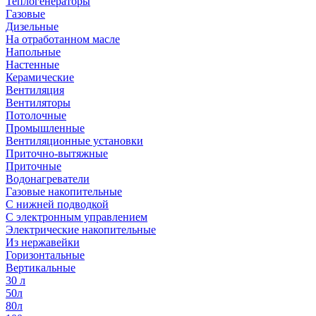
Теплогенераторы
Газовые
Дизельные
На отработанном масле
Напольные
Настенные
Керамические
Вентиляция
Вентиляторы
Потолочные
Промышленные
Вентиляционные установки
Приточно-вытяжные
Приточные
Водонагреватели
Газовые накопительные
С нижней подводкой
С электронным управлением
Электрические накопительные
Из нержавейки
Горизонтальные
Вертикальные
30 л
50л
80л