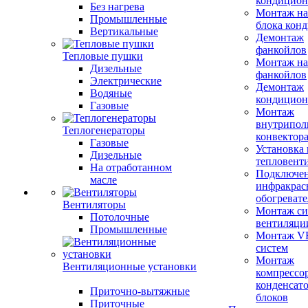
кондицион
Без нагрева
Монтаж на
Промышленные
блока кон
Вертикальные
Демонтаж
фанкойлов
Тепловые пушки
Монтаж на
Дизельные
фанкойлов
Электрические
Демонтаж
Водяные
кондицион
Газовые
Монтаж
внутрипол
Теплогенераторы
конвектор
Газовые
Установка
Дизельные
тепловент
На отработанном
Подключе
масле
инфракрас
обогревате
Вентиляторы
Монтаж си
Потолочные
вентиляци
Промышленные
Монтаж V
систем
Монтаж
Вентиляционные установки
компрессо
конденсат
Приточно-вытяжные
блоков
Приточные