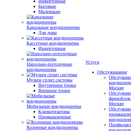
Инверторные
Бытовые
Маленькие
Канальные кондиционеры
Для дома
Кассетные кондиционеры
Инверторные
Услуги
Напольно-потолочные
кондиционеры
Обслуживание
Обслужив
Мульти сплит системы
кондицион
Внутренние блоки
Москве
Внешние блоки
Обслужив
фанкойлов
Москве
Мобильные кондиционеры
Обслужив
Климатизаторы
промышле
Промышленные
кондицион
Профилакт
Колонные кондиционеры
кондицион