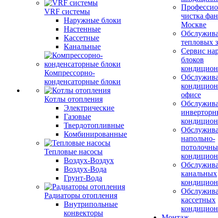
Профессио
VRF системы
чистка фан
Наружные блоки
Москве
Настенные
Обслужив
Кассетные
тепловых з
Канальные
Сервис на
блоков
кондицион
Компрессорно-
Обслужив
конденсаторные блоки
кондицион
офисе
Котлы отопления
Обслужив
Электрические
инверторн
Газовые
кондицион
Твердотопливные
Обслужив
Комбинированные
напольно-
потолочны
Тепловые насосы
кондицион
Воздух-Воздух
Обслужив
Воздух-Вода
канальных
Грунт-Вода
кондицион
Обслужив
Радиаторы отопления
кассетных
Внутрипольные
кондицион
конвекторы
Монтаж