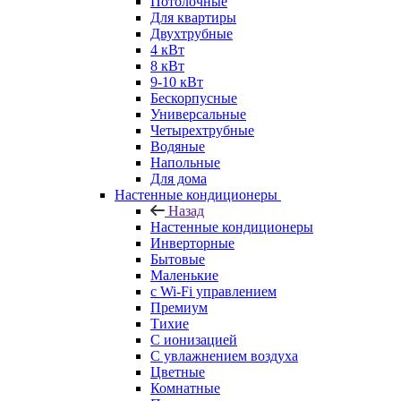
Потолочные
Для квартиры
Двухтрубные
4 кВт
8 кВт
9-10 кВт
Бескорпусные
Универсальные
Четырехтрубные
Водяные
Напольные
Для дома
Настенные кондиционеры
Назад
Настенные кондиционеры
Инверторные
Бытовые
Маленькие
с Wi-Fi управлением
Премиум
Тихие
С ионизацией
С увлажнением воздуха
Цветные
Комнатные