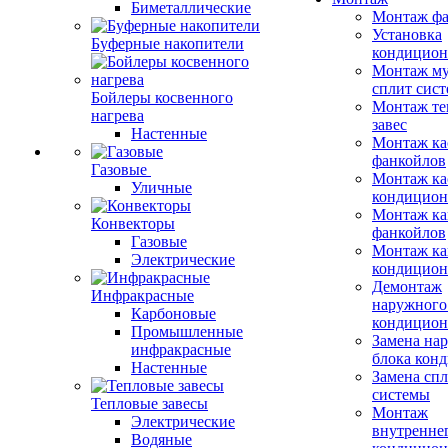
Биметаллические
Монтаж фа
Установка
Буферные накопители
кондицион
Монтаж му
сплит сист
Бойлеры косвенного
Монтаж те
нагрева
завес
Настенные
Монтаж ка
фанкойлов
Газовые
Монтаж ка
Уличные
кондицион
Монтаж ка
Конвекторы
фанкойлов
Газовые
Монтаж ка
Электрические
кондицион
Демонтаж
Инфракрасные
наружного
Карбоновые
кондицион
Промышленные
Замена на
инфракрасные
блока кон
Настенные
Замена сп
системы
Тепловые завесы
Монтаж
Электрические
внутренне
Водяные