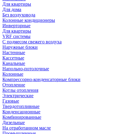
Для квартиры
Для дома
Без воздуховода
Колонные кондиционеры
Инверторные
Для квартиры
VRF системы
С подмесом свежего воздуха
Наружные блоки
Настенные
Кассетные
Канальные
Напольно-потолочные
Колонные
Компрессорно-конденсаторные блоки
Отопление
Котлы отопления
Электрические
Газовые
Твердотопливные
Конденсационные
Комбинированные
Дизельные
На отработанном масле
Промышленные