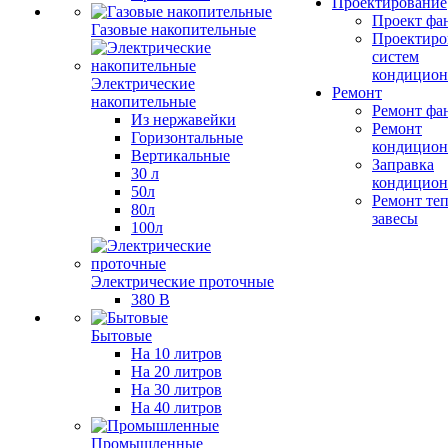
Проектирование
Проект фа
Газовые накопительные
Проектиро
систем
кондицион
Электрические
Ремонт
накопительные
Ремонт фа
Из нержавейки
Ремонт
Горизонтальные
кондицион
Вертикальные
Заправка
30 л
кондицион
50л
Ремонт те
80л
завесы
100л
Электрические проточные
380 В
Бытовые
На 10 литров
На 20 литров
На 30 литров
На 40 литров
Промышленные