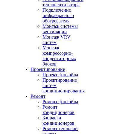
тепловентилятора
Подключение
инфракрасного
обогревателя
Монтаж системы
вентиляции
Монтаж VRV
систем
Монтаж
компрессорно-
конденсаторных
блоков
Проектирование
Проект фанкойла
Проектирование
систем
кондиционирования
Ремонт
Ремонт фанкойла
Ремонт
кондиционеров
Заправка
кондиционеров
Ремонт тепловой
завесы