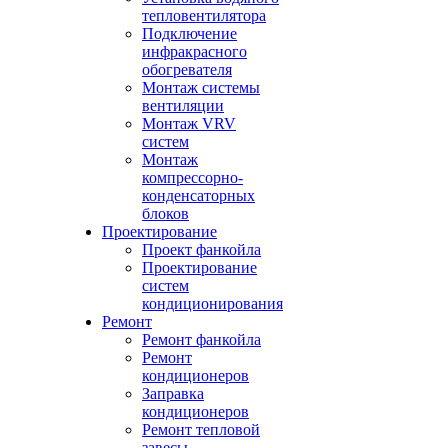
тепловентилятора
Подключение
инфракрасного
обогревателя
Монтаж системы
вентиляции
Монтаж VRV
систем
Монтаж
компрессорно-
конденсаторных
блоков
Проектирование
Проект фанкойла
Проектирование
систем
кондиционирования
Ремонт
Ремонт фанкойла
Ремонт
кондиционеров
Заправка
кондиционеров
Ремонт тепловой
завесы