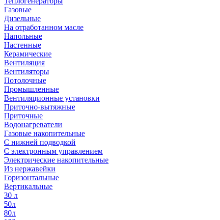
Теплогенераторы
Газовые
Дизельные
На отработанном масле
Напольные
Настенные
Керамические
Вентиляция
Вентиляторы
Потолочные
Промышленные
Вентиляционные установки
Приточно-вытяжные
Приточные
Водонагреватели
Газовые накопительные
С нижней подводкой
С электронным управлением
Электрические накопительные
Из нержавейки
Горизонтальные
Вертикальные
30 л
50л
80л