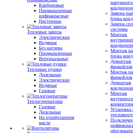
наружного
Карбоновые
кондицион
Промышленные
Замена на
инфракрасные
блока кон
Настенные
Замена сп
системы
Тепловые завесы
Монтаж
Электрические
внутренне
Водяные
кондицион
Без нагрева
Монтаж на
Промышленные
блока кон
Вертикальные
Демонтаж
фанкойлов
Тепловые пушки
Монтаж на
Дизельные
фанкойлов
Электрические
Демонтаж
Водяные
кондицион
Газовые
Монтаж
внутрипол
Теплогенераторы
конвектор
Газовые
Установка
Дизельные
тепловент
На отработанном
Подключе
масле
инфракрас
обогревате