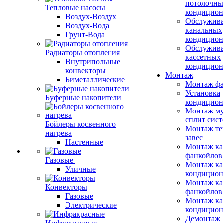
потолочны
Тепловые насосы
кондицион
Воздух-Воздух
Обслужив
Воздух-Вода
канальных
Грунт-Вода
кондицион
Обслужив
Радиаторы отопления
кассетных
Внутрипольные
кондицион
конвекторы
Монтаж
Биметаллические
Монтаж фа
Установка
Буферные накопители
кондицион
Монтаж му
сплит сист
Бойлеры косвенного
Монтаж те
нагрева
завес
Настенные
Монтаж ка
фанкойлов
Газовые
Монтаж ка
Уличные
кондицион
Монтаж ка
Конвекторы
фанкойлов
Газовые
Монтаж ка
Электрические
кондицион
Демонтаж
Инфракрасные