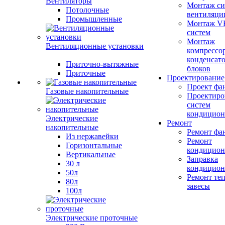
Вентиляторы
Монтаж си
Потолочные
вентиляци
Промышленные
Монтаж V
систем
Монтаж
Вентиляционные установки
компрессо
конденсат
Приточно-вытяжные
блоков
Приточные
Проектирование
Проект фа
Газовые накопительные
Проектиро
систем
кондицион
Электрические
Ремонт
накопительные
Ремонт фа
Из нержавейки
Ремонт
Горизонтальные
кондицион
Вертикальные
Заправка
30 л
кондицион
50л
Ремонт те
80л
завесы
100л
Электрические проточные