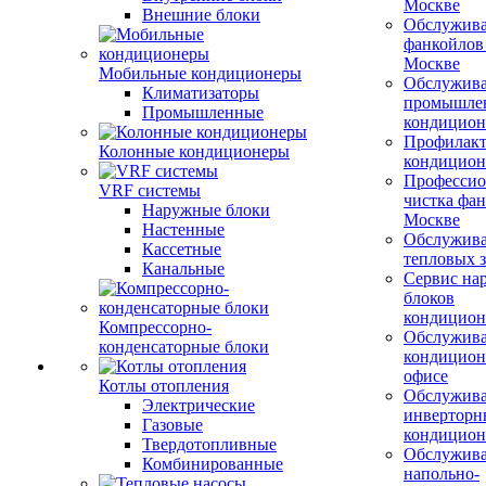
Москве
Внешние блоки
Обслужив
фанкойлов
Москве
Мобильные кондиционеры
Обслужив
Климатизаторы
промышле
Промышленные
кондицион
Профилакт
Колонные кондиционеры
кондицион
Профессио
VRF системы
чистка фан
Наружные блоки
Москве
Настенные
Обслужив
Кассетные
тепловых з
Канальные
Сервис на
блоков
кондицион
Компрессорно-
Обслужив
конденсаторные блоки
кондицион
офисе
Котлы отопления
Обслужив
Электрические
инверторн
Газовые
кондицион
Твердотопливные
Обслужив
Комбинированные
напольно-