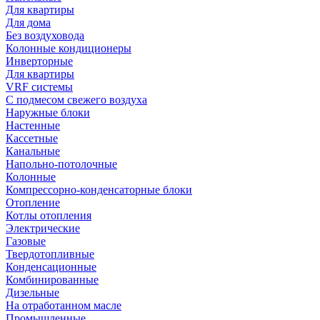
Для квартиры
Для дома
Без воздуховода
Колонные кондиционеры
Инверторные
Для квартиры
VRF системы
С подмесом свежего воздуха
Наружные блоки
Настенные
Кассетные
Канальные
Напольно-потолочные
Колонные
Компрессорно-конденсаторные блоки
Отопление
Котлы отопления
Электрические
Газовые
Твердотопливные
Конденсационные
Комбинированные
Дизельные
На отработанном масле
Промышленные