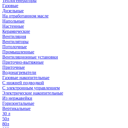
Теплогенераторы
Газовые
Дизельные
На отработанном масле
Напольные
Настенные
Керамические
Вентиляция
Вентиляторы
Потолочные
Промышленные
Вентиляционные установки
Приточно-вытяжные
Приточные
Водонагреватели
Газовые накопительные
С нижней подводкой
С электронным управлением
Электрические накопительные
Из нержавейки
Горизонтальные
Вертикальные
30 л
50л
80л