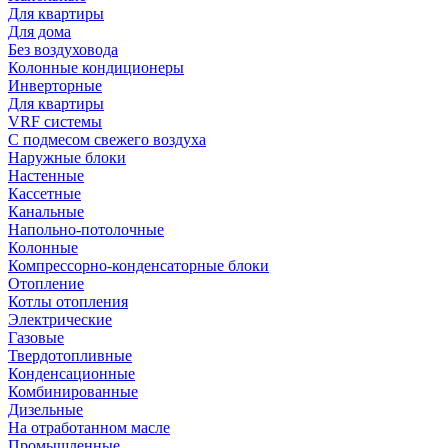
Для квартиры
Для дома
Без воздуховода
Колонные кондиционеры
Инверторные
Для квартиры
VRF системы
С подмесом свежего воздуха
Наружные блоки
Настенные
Кассетные
Канальные
Напольно-потолочные
Колонные
Компрессорно-конденсаторные блоки
Отопление
Котлы отопления
Электрические
Газовые
Твердотопливные
Конденсационные
Комбинированные
Дизельные
На отработанном масле
Промышленные