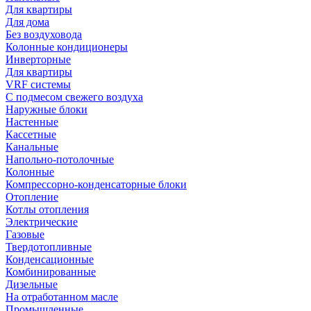
Для квартиры
Для дома
Без воздуховода
Колонные кондиционеры
Инверторные
Для квартиры
VRF системы
С подмесом свежего воздуха
Наружные блоки
Настенные
Кассетные
Канальные
Напольно-потолочные
Колонные
Компрессорно-конденсаторные блоки
Отопление
Котлы отопления
Электрические
Газовые
Твердотопливные
Конденсационные
Комбинированные
Дизельные
На отработанном масле
Промышленные