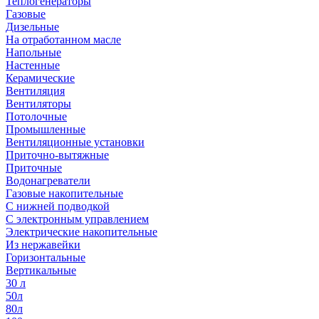
Теплогенераторы
Газовые
Дизельные
На отработанном масле
Напольные
Настенные
Керамические
Вентиляция
Вентиляторы
Потолочные
Промышленные
Вентиляционные установки
Приточно-вытяжные
Приточные
Водонагреватели
Газовые накопительные
С нижней подводкой
С электронным управлением
Электрические накопительные
Из нержавейки
Горизонтальные
Вертикальные
30 л
50л
80л