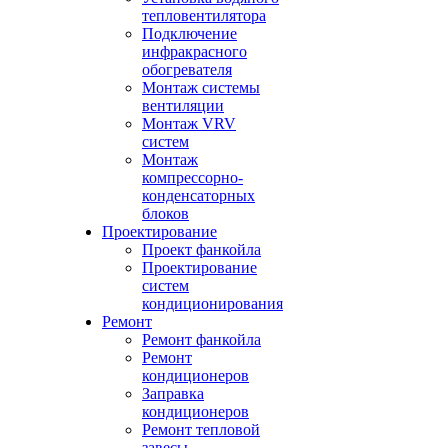
тепловентилятора
Подключение
инфракрасного
обогревателя
Монтаж системы
вентиляции
Монтаж VRV
систем
Монтаж
компрессорно-
конденсаторных
блоков
Проектирование
Проект фанкойла
Проектирование
систем
кондиционирования
Ремонт
Ремонт фанкойла
Ремонт
кондиционеров
Заправка
кондиционеров
Ремонт тепловой
завесы