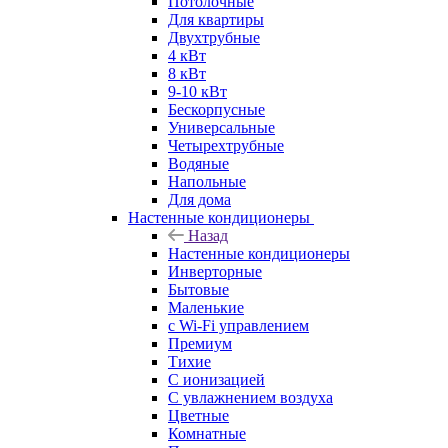
Потолочные
Для квартиры
Двухтрубные
4 кВт
8 кВт
9-10 кВт
Бескорпусные
Универсальные
Четырехтрубные
Водяные
Напольные
Для дома
Настенные кондиционеры
Назад
Настенные кондиционеры
Инверторные
Бытовые
Маленькие
с Wi-Fi управлением
Премиум
Тихие
С ионизацией
С увлажнением воздуха
Цветные
Комнатные