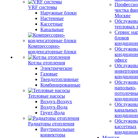
Профессио
VRF системы
чистка фан
Наружные блоки
Москве
Настенные
Обслужив
Кассетные
тепловых з
Канальные
Сервис на
блоков
кондицион
Компрессорно-
Обслужив
конденсаторные блоки
кондицион
офисе
Котлы отопления
Обслужив
Электрические
инверторн
Газовые
кондицион
Твердотопливные
Обслужив
Комбинированные
напольно-
потолочны
Тепловые насосы
кондицион
Воздух-Воздух
Обслужив
Воздух-Вода
канальных
Грунт-Вода
кондицион
Обслужив
Радиаторы отопления
кассетных
Внутрипольные
кондицион
конвекторы
Монтаж