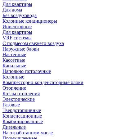
Для квартиры
Для дома
Без воздуховода
Колонные кондиционеры
Инверторные
Для квартиры
VRF системы
С подмесом свежего воздуха
Наружные блоки
Настенные
Кассетные
Канальные
Напольно-потолочные
Колонные
Компрессорно-конденсаторные блоки
Отопление
Котлы отопления
Электрические
Газовые
Твердотопливные
Конденсационные
Комбинированные
Дизельные
На отработанном масле
Промышленные