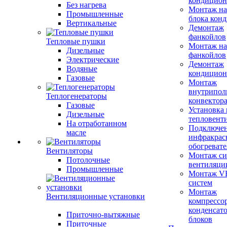
кондицион
Без нагрева
Монтаж на
Промышленные
блока кон
Вертикальные
Демонтаж
фанкойлов
Тепловые пушки
Монтаж на
Дизельные
фанкойлов
Электрические
Демонтаж
Водяные
кондицион
Газовые
Монтаж
внутрипол
Теплогенераторы
конвектор
Газовые
Установка
Дизельные
тепловент
На отработанном
Подключе
масле
инфракрас
обогревате
Вентиляторы
Монтаж си
Потолочные
вентиляци
Промышленные
Монтаж V
систем
Монтаж
Вентиляционные установки
компрессо
конденсат
Приточно-вытяжные
блоков
Приточные