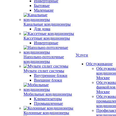
Инверторные
Бытовые
Маленькие
Канальные кондиционеры
Для дома
Кассетные кондиционеры
Инверторные
Услуги
Напольно-потолочные
кондиционеры
Обслуживание
Обслужив
Мульти сплит системы
кондицион
Внутренние блоки
Москве
Внешние блоки
Обслужив
фанкойлов
Москве
Мобильные кондиционеры
Обслужив
Климатизаторы
промышле
Промышленные
кондицион
Профилакт
Колонные кондиционеры
кондицион