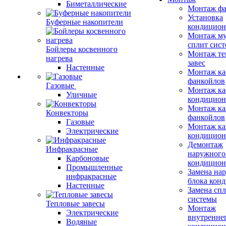
Биметаллические
Монтаж фа
Установка
Буферные накопители
кондицион
Монтаж му
сплит сист
Бойлеры косвенного
Монтаж те
нагрева
завес
Настенные
Монтаж ка
фанкойлов
Газовые
Монтаж ка
Уличные
кондицион
Монтаж ка
Конвекторы
фанкойлов
Газовые
Монтаж ка
Электрические
кондицион
Демонтаж
Инфракрасные
наружного
Карбоновые
кондицион
Промышленные
Замена на
инфракрасные
блока кон
Настенные
Замена сп
системы
Тепловые завесы
Монтаж
Электрические
внутренне
Водяные