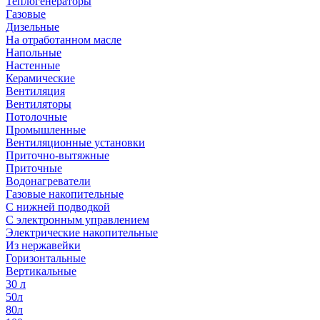
Теплогенераторы
Газовые
Дизельные
На отработанном масле
Напольные
Настенные
Керамические
Вентиляция
Вентиляторы
Потолочные
Промышленные
Вентиляционные установки
Приточно-вытяжные
Приточные
Водонагреватели
Газовые накопительные
С нижней подводкой
С электронным управлением
Электрические накопительные
Из нержавейки
Горизонтальные
Вертикальные
30 л
50л
80л