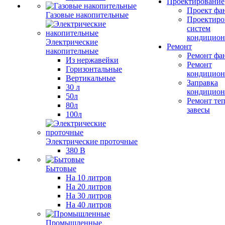
Проектирование
Проект фа
Газовые накопительные
Проектиро
систем
кондицион
Электрические
Ремонт
накопительные
Ремонт фа
Из нержавейки
Ремонт
Горизонтальные
кондицион
Вертикальные
Заправка
30 л
кондицион
50л
Ремонт те
80л
завесы
100л
Электрические проточные
380 В
Бытовые
На 10 литров
На 20 литров
На 30 литров
На 40 литров
Промышленные