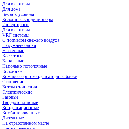
Для квартиры
Для дома
Без воздуховода
Колонные кондиционеры
Инверторные
Для квартиры
VRF системы
С подмесом свежего воздуха
Наружные блоки
Настенные
Кассетные
Канальные
Напольно-потолочные
Колонные
Компрессорно-конденсаторные блоки
Отопление
Котлы отопления
Электрические
Газовые
Твердотопливные
Конденсационные
Комбинированные
Дизельные
На отработанном масле
Промышленные