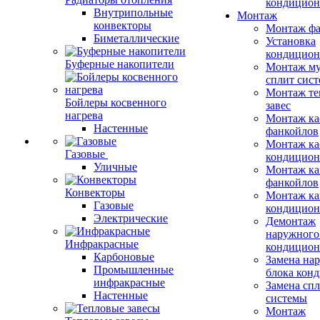
кондицион
Внутрипольные
Монтаж
конвекторы
Монтаж фа
Биметаллические
Установка
кондицион
Буферные накопители
Монтаж му
сплит сист
Монтаж те
Бойлеры косвенного
завес
нагрева
Монтаж ка
Настенные
фанкойлов
Монтаж ка
Газовые
кондицион
Уличные
Монтаж ка
фанкойлов
Конвекторы
Монтаж ка
Газовые
кондицион
Электрические
Демонтаж
наружного
Инфракрасные
кондицион
Карбоновые
Замена на
Промышленные
блока кон
инфракрасные
Замена сп
Настенные
системы
Монтаж