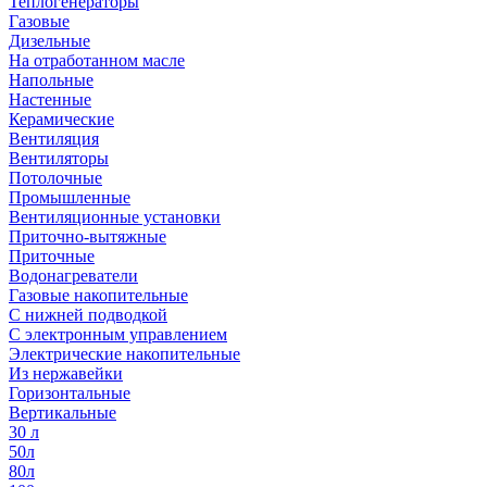
Теплогенераторы
Газовые
Дизельные
На отработанном масле
Напольные
Настенные
Керамические
Вентиляция
Вентиляторы
Потолочные
Промышленные
Вентиляционные установки
Приточно-вытяжные
Приточные
Водонагреватели
Газовые накопительные
С нижней подводкой
С электронным управлением
Электрические накопительные
Из нержавейки
Горизонтальные
Вертикальные
30 л
50л
80л