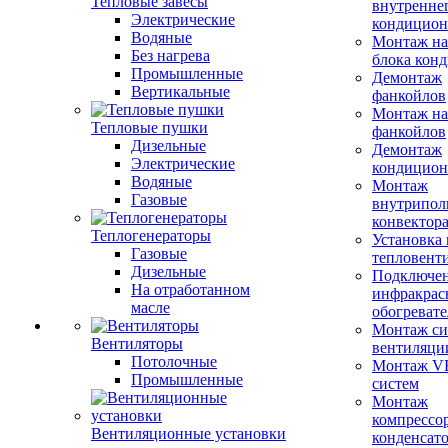
Тепловые завесы
внутренне
Электрические
кондицион
Водяные
Монтаж на
Без нагрева
блока кон
Промышленные
Демонтаж
Вертикальные
фанкойлов
Монтаж на
Тепловые пушки
фанкойлов
Дизельные
Демонтаж
Электрические
кондицион
Водяные
Монтаж
Газовые
внутрипол
конвектор
Теплогенераторы
Установка
Газовые
тепловент
Дизельные
Подключе
На отработанном
инфракрас
масле
обогревате
Монтаж си
Вентиляторы
вентиляци
Потолочные
Монтаж V
Промышленные
систем
Монтаж
компрессо
Вентиляционные установки
конденсат