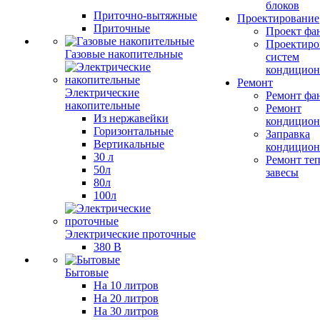
блоков
Приточно-вытяжные
Проектирование
Приточные
Проект фа
Проектиро
Газовые накопительные
систем
кондицион
Ремонт
Электрические
Ремонт фа
накопительные
Ремонт
Из нержавейки
кондицион
Горизонтальные
Заправка
Вертикальные
кондицион
30 л
Ремонт те
50л
завесы
80л
100л
Электрические проточные
380 В
Бытовые
На 10 литров
На 20 литров
На 30 литров