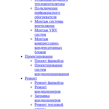
тепловентилятора
Подключение
инфракрасного
обогревателя
Монтаж системы
вентиляции
Монтаж VRV
систем
Монтаж
компрессорно-
конденсаторных
блоков
Проектирование
Проект фанкойла
Проектирование
систем
кондиционирования
Ремонт
Ремонт фанкойла
Ремонт
кондиционеров
Заправка
кондиционеров
Ремонт тепловой
завесы