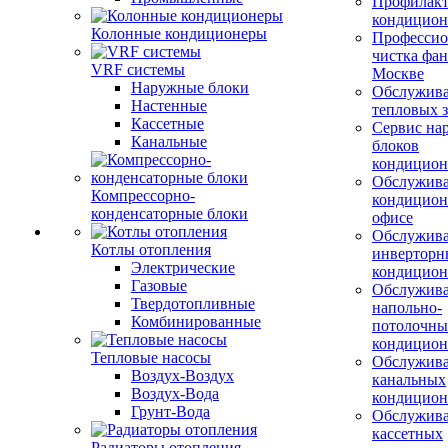
Профилакт
кондицион
Колонные кондиционеры
Профессио
чистка фан
VRF системы
Москве
Наружные блоки
Обслужив
Настенные
тепловых з
Кассетные
Сервис на
Канальные
блоков
кондицион
Обслужив
Компрессорно-
кондицион
конденсаторные блоки
офисе
Обслужив
Котлы отопления
инверторн
Электрические
кондицион
Газовые
Обслужив
Твердотопливные
напольно-
Комбинированные
потолочны
кондицион
Тепловые насосы
Обслужив
Воздух-Воздух
канальных
Воздух-Вода
кондицион
Грунт-Вода
Обслужив
кассетных
Радиаторы отопления