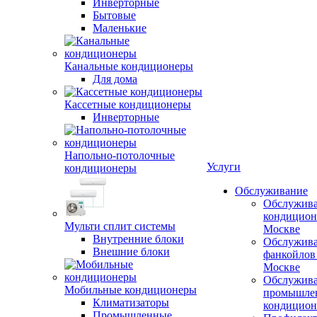
Инверторные
Бытовые
Маленькие
Канальные кондиционеры
Для дома
Кассетные кондиционеры
Инверторные
Напольно-потолочные
Услуги
кондиционеры
Обслуживание
Обслужив
кондицион
Мульти сплит системы
Москве
Внутренние блоки
Обслужив
Внешние блоки
фанкойлов
Москве
Обслужив
Мобильные кондиционеры
промышле
Климатизаторы
кондицион
Промышленные