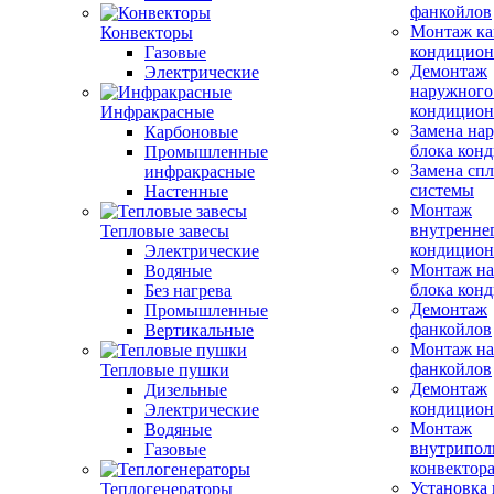
фанкойлов
Монтаж ка
Конвекторы
кондицион
Газовые
Демонтаж
Электрические
наружного
кондицион
Инфракрасные
Замена на
Карбоновые
блока кон
Промышленные
Замена сп
инфракрасные
системы
Настенные
Монтаж
внутренне
Тепловые завесы
кондицион
Электрические
Монтаж на
Водяные
блока кон
Без нагрева
Демонтаж
Промышленные
фанкойлов
Вертикальные
Монтаж на
фанкойлов
Тепловые пушки
Демонтаж
Дизельные
кондицион
Электрические
Монтаж
Водяные
внутрипол
Газовые
конвектор
Установка
Теплогенераторы