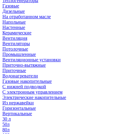
Теплогенераторы
Газовые
Дизельные
На отработанном масле
Напольные
Настенные
Керамические
Вентиляция
Вентиляторы
Потолочные
Промышленные
Вентиляционные установки
Приточно-вытяжные
Приточные
Водонагреватели
Газовые накопительные
С нижней подводкой
С электронным управлением
Электрические накопительные
Из нержавейки
Горизонтальные
Вертикальные
30 л
50л
80л