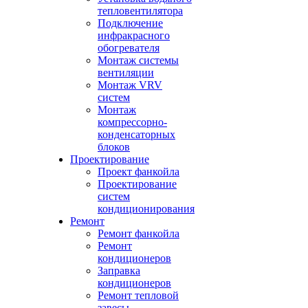
тепловентилятора
Подключение
инфракрасного
обогревателя
Монтаж системы
вентиляции
Монтаж VRV
систем
Монтаж
компрессорно-
конденсаторных
блоков
Проектирование
Проект фанкойла
Проектирование
систем
кондиционирования
Ремонт
Ремонт фанкойла
Ремонт
кондиционеров
Заправка
кондиционеров
Ремонт тепловой
завесы