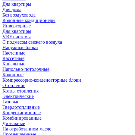
Для квартиры
Для дома
Без воздуховода
Колонные кондиционеры
Инверторные
Для квартиры
VRF системы
С подмесом свежего воздуха
Наружные блоки
Настенные
Кассетные
Канальные
Напольно-потолочные
Колонные
Компрессорно-конденсаторные блоки
Отопление
Котлы отопления
Электрические
Газовые
Твердотопливные
Конденсационные
Комбинированные
Дизельные
На отработанном масле
Промышленные