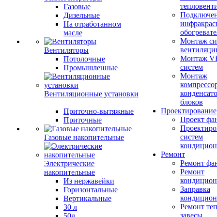
тепловент
Газовые
Подключе
Дизельные
инфракрас
На отработанном
обогревате
масле
Монтаж си
вентиляци
Вентиляторы
Монтаж V
Потолочные
систем
Промышленные
Монтаж
компрессо
конденсат
Вентиляционные установки
блоков
Проектирование
Приточно-вытяжные
Проект фа
Приточные
Проектиро
систем
Газовые накопительные
кондицион
Ремонт
Ремонт фа
Электрические
Ремонт
накопительные
кондицион
Из нержавейки
Заправка
Горизонтальные
кондицион
Вертикальные
Ремонт те
30 л
завесы
50л