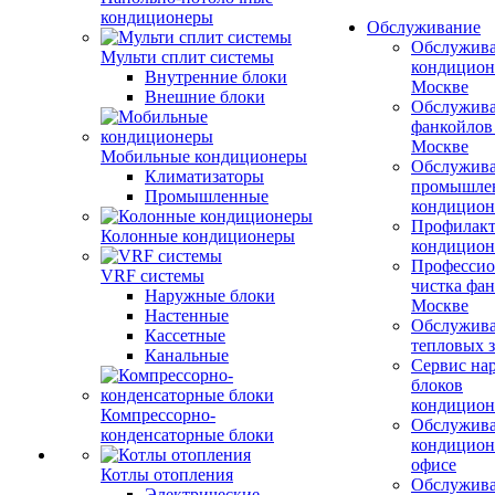
кондиционеры
Обслуживание
Обслужив
Мульти сплит системы
кондицион
Внутренние блоки
Москве
Внешние блоки
Обслужив
фанкойлов
Москве
Мобильные кондиционеры
Обслужив
Климатизаторы
промышле
Промышленные
кондицион
Профилакт
Колонные кондиционеры
кондицион
Профессио
VRF системы
чистка фан
Наружные блоки
Москве
Настенные
Обслужив
Кассетные
тепловых з
Канальные
Сервис на
блоков
кондицион
Компрессорно-
Обслужив
конденсаторные блоки
кондицион
офисе
Котлы отопления
Обслужив
Электрические