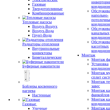
инверторн
Газовые
кондицион
Твердотопливные
Обслужив
Комбинированные
напольно-
потолочны
Тепловые насосы
кондицион
Воздух-Воздух
Обслужив
Воздух-Вода
канальных
Грунт-Вода
кондицион
Обслужив
Радиаторы отопления
кассетных
Внутрипольные
кондицион
конвекторы
Монтаж
Биметаллические
Монтаж фа
Установка
Буферные накопители
кондицион
Монтаж му
сплит сист
Монтаж те
завес
Бойлеры косвенного
Монтаж ка
нагрева
фанкойлов
Настенные
Монтаж ка
кондицион
Газовые
Монтаж ка
Уличные