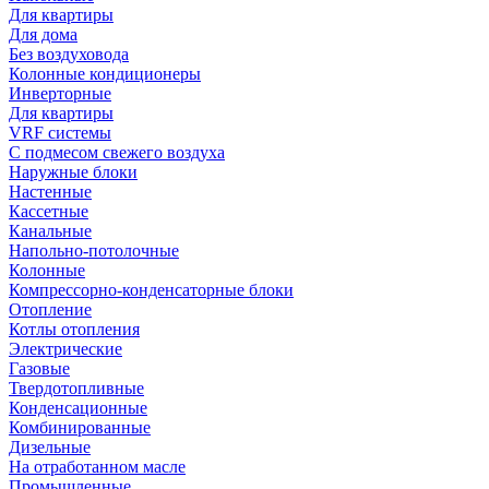
Для квартиры
Для дома
Без воздуховода
Колонные кондиционеры
Инверторные
Для квартиры
VRF системы
С подмесом свежего воздуха
Наружные блоки
Настенные
Кассетные
Канальные
Напольно-потолочные
Колонные
Компрессорно-конденсаторные блоки
Отопление
Котлы отопления
Электрические
Газовые
Твердотопливные
Конденсационные
Комбинированные
Дизельные
На отработанном масле
Промышленные