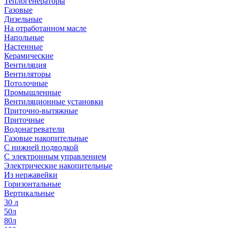
Теплогенераторы
Газовые
Дизельные
На отработанном масле
Напольные
Настенные
Керамические
Вентиляция
Вентиляторы
Потолочные
Промышленные
Вентиляционные установки
Приточно-вытяжные
Приточные
Водонагреватели
Газовые накопительные
С нижней подводкой
С электронным управлением
Электрические накопительные
Из нержавейки
Горизонтальные
Вертикальные
30 л
50л
80л