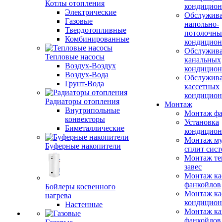
Котлы отопления
кондицион
Электрические
Обслужив
Газовые
напольно-
Твердотопливные
потолочны
Комбинированные
кондицион
Обслужив
Тепловые насосы
канальных
Воздух-Воздух
кондицион
Воздух-Вода
Обслужив
Грунт-Вода
кассетных
кондицион
Радиаторы отопления
Монтаж
Внутрипольные
Монтаж фа
конвекторы
Установка
Биметаллические
кондицион
Монтаж му
Буферные накопители
сплит сист
Монтаж те
завес
Монтаж ка
фанкойлов
Бойлеры косвенного
Монтаж ка
нагрева
кондицион
Настенные
Монтаж ка
фанкойлов