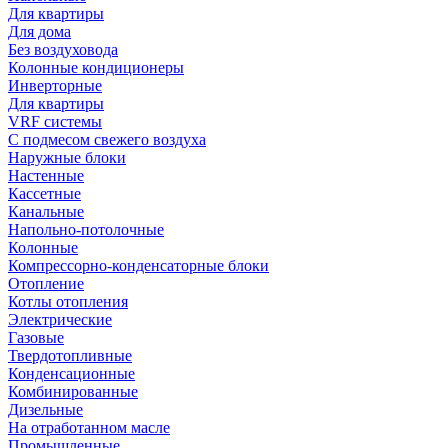
Для квартиры
Для дома
Без воздуховода
Колонные кондиционеры
Инверторные
Для квартиры
VRF системы
С подмесом свежего воздуха
Наружные блоки
Настенные
Кассетные
Канальные
Напольно-потолочные
Колонные
Компрессорно-конденсаторные блоки
Отопление
Котлы отопления
Электрические
Газовые
Твердотопливные
Конденсационные
Комбинированные
Дизельные
На отработанном масле
Промышленные