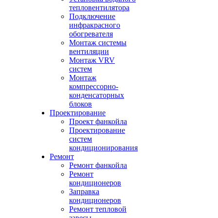
тепловентилятора
Подключение
инфракрасного
обогревателя
Монтаж системы
вентиляции
Монтаж VRV
систем
Монтаж
компрессорно-
конденсаторных
блоков
Проектирование
Проект фанкойла
Проектирование
систем
кондиционирования
Ремонт
Ремонт фанкойла
Ремонт
кондиционеров
Заправка
кондиционеров
Ремонт тепловой
завесы