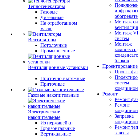
Подключе
Теплогенераторы
инфракрас
Газовые
обогревате
Дизельные
Монтаж си
На отработанном
вентиляци
масле
Монтаж V
систем
Вентиляторы
Монтаж
Потолочные
компрессо
Промышленные
конденсат
блоков
Проектирование
Вентиляционные установки
Проект фа
Проектиро
Приточно-вытяжные
систем
Приточные
кондицион
Ремонт
Газовые накопительные
Ремонт фа
Ремонт
кондицион
Электрические
Заправка
накопительные
кондицион
Из нержавейки
Ремонт те
Горизонтальные
завесы
Вертикальные