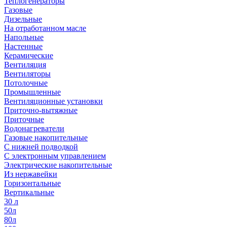
Теплогенераторы
Газовые
Дизельные
На отработанном масле
Напольные
Настенные
Керамические
Вентиляция
Вентиляторы
Потолочные
Промышленные
Вентиляционные установки
Приточно-вытяжные
Приточные
Водонагреватели
Газовые накопительные
С нижней подводкой
С электронным управлением
Электрические накопительные
Из нержавейки
Горизонтальные
Вертикальные
30 л
50л
80л