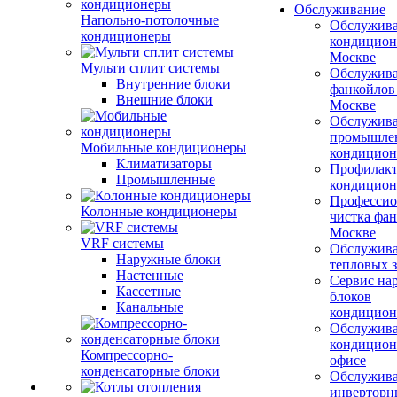
Обслуживание
Напольно-потолочные
Обслужив
кондиционеры
кондицион
Москве
Мульти сплит системы
Обслужив
Внутренние блоки
фанкойлов
Внешние блоки
Москве
Обслужив
промышле
Мобильные кондиционеры
кондицион
Климатизаторы
Профилакт
Промышленные
кондицион
Профессио
Колонные кондиционеры
чистка фан
Москве
VRF системы
Обслужив
Наружные блоки
тепловых з
Настенные
Сервис на
Кассетные
блоков
Канальные
кондицион
Обслужив
кондицион
Компрессорно-
офисе
конденсаторные блоки
Обслужив
инверторн