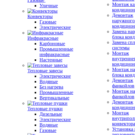
Газовые
Монтаж ка
Уличные
кондицион
Демонтаж
Конвекторы
наружного
Газовые
кондицион
Электрические
Замена на
блока кон
Инфракрасные
Замена сп
Карбоновые
системы
Промышленные
Монтаж
инфракрасные
внутренне
Настенные
кондицион
Монтаж на
Тепловые завесы
блока кон
Электрические
Демонтаж
Водяные
фанкойлов
Без нагрева
Монтаж на
Промышленные
фанкойлов
Вертикальные
Демонтаж
кондицион
Тепловые пушки
Монтаж
Дизельные
внутрипол
Электрические
конвектор
Водяные
Установка
Газовые
тепловент