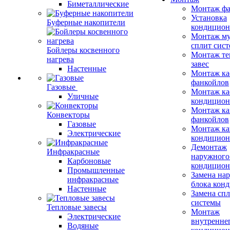
Биметаллические
Монтаж фа
Установка
Буферные накопители
кондицион
Монтаж му
сплит сист
Бойлеры косвенного
Монтаж те
нагрева
завес
Настенные
Монтаж ка
фанкойлов
Газовые
Монтаж ка
Уличные
кондицион
Монтаж ка
Конвекторы
фанкойлов
Газовые
Монтаж ка
Электрические
кондицион
Демонтаж
Инфракрасные
наружного
Карбоновые
кондицион
Промышленные
Замена на
инфракрасные
блока кон
Настенные
Замена сп
системы
Тепловые завесы
Монтаж
Электрические
внутренне
Водяные