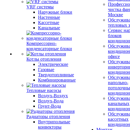
Профессио
VRF системы
чистка фан
Наружные блоки
Москве
Настенные
Обслужив
Кассетные
тепловых з
Канальные
Сервис на
блоков
кондицион
Компрессорно-
Обслужив
конденсаторные блоки
кондицион
офисе
Котлы отопления
Обслужив
Электрические
инверторн
Газовые
кондицион
Твердотопливные
Обслужив
Комбинированные
напольно-
потолочны
Тепловые насосы
кондицион
Воздух-Воздух
Обслужив
Воздух-Вода
канальных
Грунт-Вода
кондицион
Обслужив
Радиаторы отопления
кассетных
Внутрипольные
кондицион
конвекторы
Монтаж