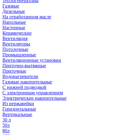
Теплогенераторы
Газовые
Дизельные
На отработанном масле
Напольные
Настенные
Керамические
Вентиляция
Вентиляторы
Потолочные
Промышленные
Вентиляционные установки
Приточно-вытяжные
Приточные
Водонагреватели
Газовые накопительные
С нижней подводкой
С электронным управлением
Электрические накопительные
Из нержавейки
Горизонтальные
Вертикальные
30 л
50л
80л