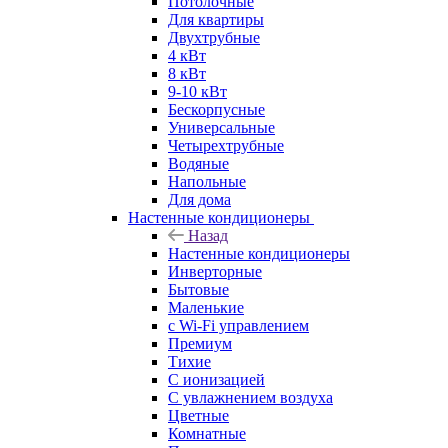
Потолочные
Для квартиры
Двухтрубные
4 кВт
8 кВт
9-10 кВт
Бескорпусные
Универсальные
Четырехтрубные
Водяные
Напольные
Для дома
Настенные кондиционеры
Назад
Настенные кондиционеры
Инверторные
Бытовые
Маленькие
с Wi-Fi управлением
Премиум
Тихие
С ионизацией
С увлажнением воздуха
Цветные
Комнатные