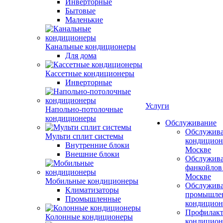
Инверторные
Бытовые
Маленькие
Канальные кондиционеры
Для дома
Кассетные кондиционеры
Инверторные
Услуги
Напольно-потолочные
кондиционеры
Обслуживание
Обслужив
Мульти сплит системы
кондицион
Внутренние блоки
Москве
Внешние блоки
Обслужив
фанкойлов
Москве
Мобильные кондиционеры
Обслужив
Климатизаторы
промышле
Промышленные
кондицион
Профилакт
Колонные кондиционеры
кондицион