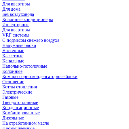
Для квартиры
Для дома
Без воздуховода
Колонные кондиционеры
Инверторные
Для квартиры
VRF системы
С подмесом свежего воздуха
Наружные блоки
Настенные
Кассетные
Канальные
Напольно-потолочные
Колонные
Компрессорно-конденсаторные блоки
Отопление
Котлы отопления
Электрические
Газовые
Твердотопливные
Конденсационные
Комбинированные
Дизельные
На отработанном масле
Промышленные