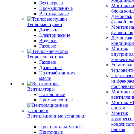
кондицион
Без нагрева
Монтаж на
Промышленные
блока кон
Вертикальные
Демонтаж
фанкойлов
Тепловые пушки
Монтаж на
Дизельные
фанкойлов
Электрические
Демонтаж
Водяные
кондицион
Газовые
Монтаж
внутрипол
Теплогенераторы
конвектор
Газовые
Установка
Дизельные
тепловент
На отработанном
Подключе
масле
инфракрас
обогревате
Вентиляторы
Монтаж си
Потолочные
вентиляци
Промышленные
Монтаж V
систем
Монтаж
Вентиляционные установки
компрессо
конденсат
Приточно-вытяжные
блоков
Приточные