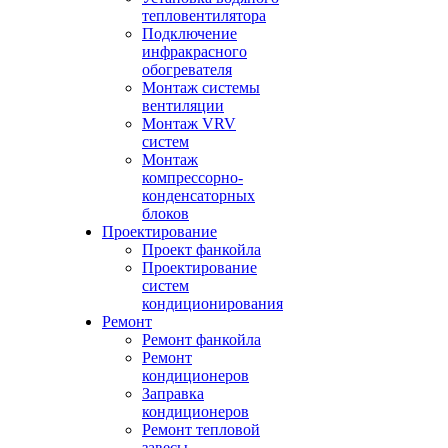
тепловентилятора
Подключение
инфракрасного
обогревателя
Монтаж системы
вентиляции
Монтаж VRV
систем
Монтаж
компрессорно-
конденсаторных
блоков
Проектирование
Проект фанкойла
Проектирование
систем
кондиционирования
Ремонт
Ремонт фанкойла
Ремонт
кондиционеров
Заправка
кондиционеров
Ремонт тепловой
завесы