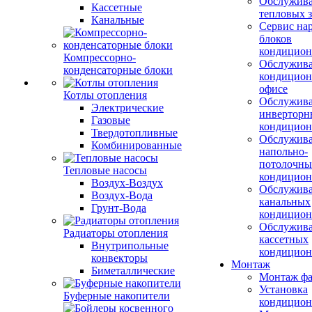
Обслужив
Кассетные
тепловых з
Канальные
Сервис на
блоков
кондицион
Компрессорно-
Обслужив
конденсаторные блоки
кондицион
офисе
Котлы отопления
Обслужив
Электрические
инверторн
Газовые
кондицион
Твердотопливные
Обслужив
Комбинированные
напольно-
потолочны
Тепловые насосы
кондицион
Воздух-Воздух
Обслужив
Воздух-Вода
канальных
Грунт-Вода
кондицион
Обслужив
Радиаторы отопления
кассетных
Внутрипольные
кондицион
конвекторы
Монтаж
Биметаллические
Монтаж фа
Установка
Буферные накопители
кондицион