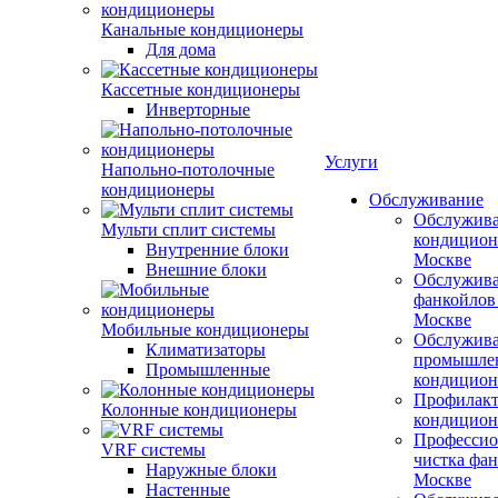
Канальные кондиционеры
Для дома
Кассетные кондиционеры
Инверторные
Услуги
Напольно-потолочные
кондиционеры
Обслуживание
Обслужив
Мульти сплит системы
кондицион
Внутренние блоки
Москве
Внешние блоки
Обслужив
фанкойлов
Москве
Мобильные кондиционеры
Обслужив
Климатизаторы
промышле
Промышленные
кондицион
Профилакт
Колонные кондиционеры
кондицион
Профессио
VRF системы
чистка фан
Наружные блоки
Москве
Настенные