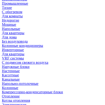
Промышленные
Тихие
С обогревом
Для комнаты
Недорогие
Мощные
Напольные
Для квартиры
Для дома
Без воздуховода
Колонные кондиционеры
Инверторные
Для квартиры
VRF системы
С подмесом свежего воздуха
Наружные блоки
Настенные
Кассетные
Канальные
Напольно-потолочные
Колонные
Компрессорно-конденсаторные блоки
Отопление
Котлы отопления
Электрические