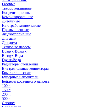
Газовые
Твердотопливные
Конденсационные
Комбинированные
Дизельные
На отработанном масле
Промышленные
Жидкотопливные
Для дачи
Для дома
Тепловые насосы
Воздух-Воздух
Воздух-Вода
Грунт-Вода
Радиаторы отопления
Внутрипольные конвекторы
Биметаллические
Буферные накопители
Бойлеры косвенного нагрева
100 л
150 л
200 л
500 л
С тэном