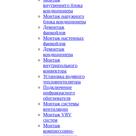
внутреннего блока
кондиционера
Монтаж наружного
блока кондиционера
Демонтаж
фанкойлов
Монтаж настенных
фанкойлов
Демонтаж
кондиционера
Монтаж
внутрипольного
конвектора
Установка водяного
тепловентилятора
Подключение
инфракрасного
обогревателя
Монтаж системы
вентиляции
Монтаж VRV
систем
Монтаж
компрессорно-