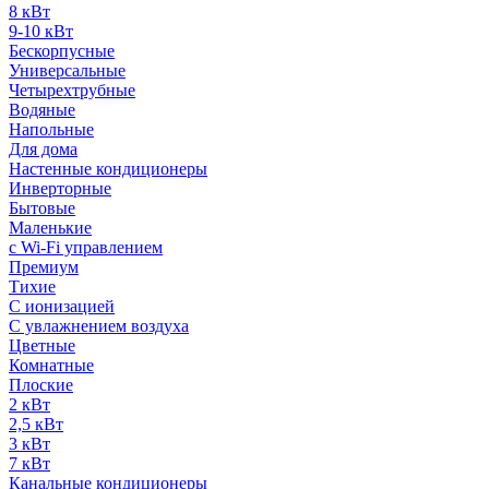
8 кВт
9-10 кВт
Бескорпусные
Универсальные
Четырехтрубные
Водяные
Напольные
Для дома
Настенные кондиционеры
Инверторные
Бытовые
Маленькие
с Wi-Fi управлением
Премиум
Тихие
С ионизацией
С увлажнением воздуха
Цветные
Комнатные
Плоские
2 кВт
2,5 кВт
3 кВт
7 кВт
Канальные кондиционеры