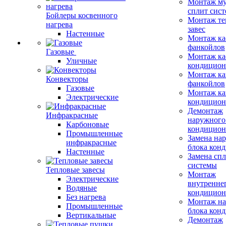
Монтаж му
сплит сист
Бойлеры косвенного
Монтаж те
нагрева
завес
Настенные
Монтаж ка
фанкойлов
Газовые
Монтаж ка
Уличные
кондицион
Монтаж ка
Конвекторы
фанкойлов
Газовые
Монтаж ка
Электрические
кондицион
Демонтаж
Инфракрасные
наружного
Карбоновые
кондицион
Промышленные
Замена на
инфракрасные
блока кон
Настенные
Замена сп
системы
Тепловые завесы
Монтаж
Электрические
внутренне
Водяные
кондицион
Без нагрева
Монтаж на
Промышленные
блока кон
Вертикальные
Демонтаж