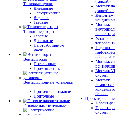
фанкойлов
Тепловые пушки
Монтаж на
Дизельные
фанкойлов
Электрические
Демонтаж
Водяные
кондицион
Газовые
Монтаж
внутрипол
Теплогенераторы
конвектор
Газовые
Установка
Дизельные
тепловент
На отработанном
Подключе
масле
инфракрас
обогревате
Вентиляторы
Монтаж си
Потолочные
вентиляци
Промышленные
Монтаж V
систем
Монтаж
Вентиляционные установки
компрессо
конденсат
Приточно-вытяжные
блоков
Приточные
Проектирование
Проект фа
Газовые накопительные
Проектиро
систем