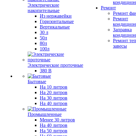
кондицион
Электрические
Ремонт
накопительные
Ремонт фа
Из нержавейки
Ремонт
Горизонтальные
кондицион
Вертикальные
Заправка
30 л
кондицион
50л
Ремонт те
80л
завесы
100л
Электрические проточные
380 В
Бытовые
На 10 литров
На 20 литров
На 30 литров
На 40 литров
Промышленные
Менее 30 литров
На 40 литров
На 50 литров