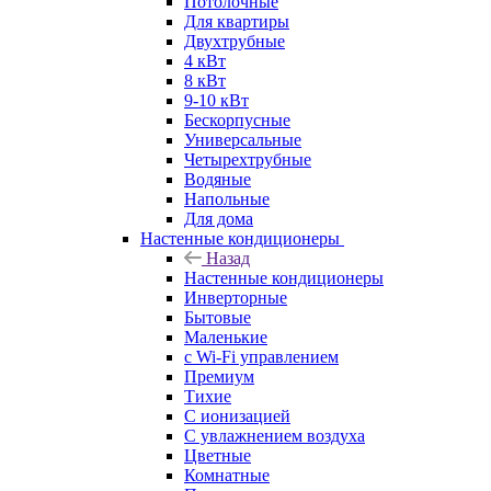
Потолочные
Для квартиры
Двухтрубные
4 кВт
8 кВт
9-10 кВт
Бескорпусные
Универсальные
Четырехтрубные
Водяные
Напольные
Для дома
Настенные кондиционеры
Назад
Настенные кондиционеры
Инверторные
Бытовые
Маленькие
с Wi-Fi управлением
Премиум
Тихие
С ионизацией
С увлажнением воздуха
Цветные
Комнатные