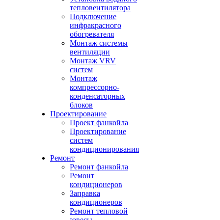
тепловентилятора
Подключение
инфракрасного
обогревателя
Монтаж системы
вентиляции
Монтаж VRV
систем
Монтаж
компрессорно-
конденсаторных
блоков
Проектирование
Проект фанкойла
Проектирование
систем
кондиционирования
Ремонт
Ремонт фанкойла
Ремонт
кондиционеров
Заправка
кондиционеров
Ремонт тепловой
завесы