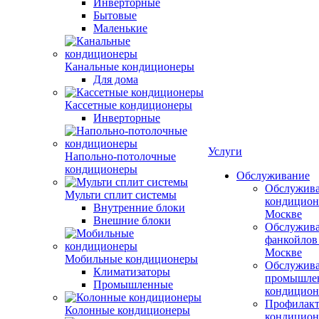
Инверторные
Бытовые
Маленькие
Канальные кондиционеры
Для дома
Кассетные кондиционеры
Инверторные
Услуги
Напольно-потолочные
кондиционеры
Обслуживание
Обслужив
Мульти сплит системы
кондицион
Внутренние блоки
Москве
Внешние блоки
Обслужив
фанкойлов
Москве
Мобильные кондиционеры
Обслужив
Климатизаторы
промышле
Промышленные
кондицион
Профилакт
Колонные кондиционеры
кондицион