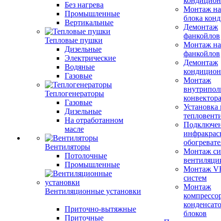
кондицион
Без нагрева
Монтаж на
Промышленные
блока кон
Вертикальные
Демонтаж
фанкойлов
Тепловые пушки
Монтаж на
Дизельные
фанкойлов
Электрические
Демонтаж
Водяные
кондицион
Газовые
Монтаж
внутрипол
Теплогенераторы
конвектор
Газовые
Установка
Дизельные
тепловент
На отработанном
Подключе
масле
инфракрас
обогревате
Вентиляторы
Монтаж си
Потолочные
вентиляци
Промышленные
Монтаж V
систем
Монтаж
Вентиляционные установки
компрессо
конденсат
Приточно-вытяжные
блоков
Приточные