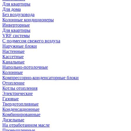
Для квартиры
Для дома
Без воздуховода
Колонные кондиционеры
Инверторные
Для квартиры
VRF системы
С подмесом свежего воздуха
Наружные блоки
Настенные
Кассетные
Канальные
Напольно-потолочные
Колонные
Компрессорно-конденсаторные блоки
Отопление
Котлы отопления
Электрические
Газовые
Твердотопливные
Конденсационные
Комбинированные
Дизельные
На отработанном масле
Промышленные