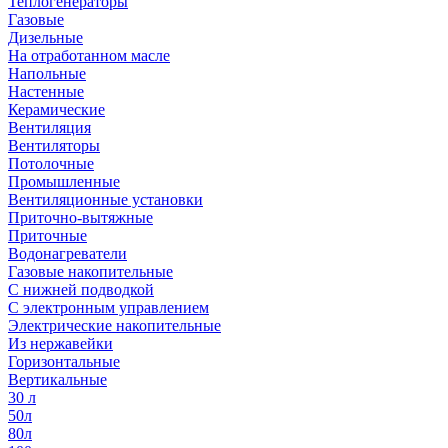
Теплогенераторы
Газовые
Дизельные
На отработанном масле
Напольные
Настенные
Керамические
Вентиляция
Вентиляторы
Потолочные
Промышленные
Вентиляционные установки
Приточно-вытяжные
Приточные
Водонагреватели
Газовые накопительные
С нижней подводкой
С электронным управлением
Электрические накопительные
Из нержавейки
Горизонтальные
Вертикальные
30 л
50л
80л