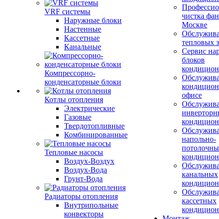
Профессио
VRF системы
чистка фан
Наружные блоки
Москве
Настенные
Обслужив
Кассетные
тепловых з
Канальные
Сервис на
блоков
кондицион
Компрессорно-
Обслужив
конденсаторные блоки
кондицион
офисе
Котлы отопления
Обслужив
Электрические
инверторн
Газовые
кондицион
Твердотопливные
Обслужив
Комбинированные
напольно-
потолочны
Тепловые насосы
кондицион
Воздух-Воздух
Обслужив
Воздух-Вода
канальных
Грунт-Вода
кондицион
Обслужив
Радиаторы отопления
кассетных
Внутрипольные
кондицион
конвекторы
Монтаж