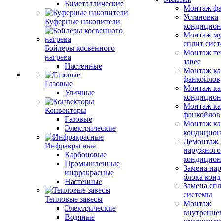
Биметаллические
Монтаж фа
Установка
Буферные накопители
кондицион
Монтаж му
сплит сист
Бойлеры косвенного
Монтаж те
нагрева
завес
Настенные
Монтаж ка
фанкойлов
Газовые
Монтаж ка
Уличные
кондицион
Монтаж ка
Конвекторы
фанкойлов
Газовые
Монтаж ка
Электрические
кондицион
Демонтаж
Инфракрасные
наружного
Карбоновые
кондицион
Промышленные
Замена на
инфракрасные
блока кон
Настенные
Замена сп
системы
Тепловые завесы
Монтаж
Электрические
внутренне
Водяные