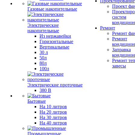
Проектирование
Проект фа
Газовые накопительные
Проектиро
систем
кондицион
Электрические
Ремонт
накопительные
Ремонт фа
Из нержавейки
Ремонт
Горизонтальные
кондицион
Вертикальные
Заправка
30 л
кондицион
50л
Ремонт те
80л
завесы
100л
Электрические проточные
380 В
Бытовые
На 10 литров
На 20 литров
На 30 литров
На 40 литров
Промышленные