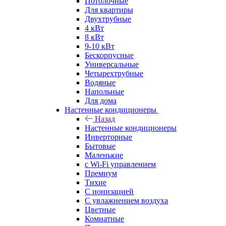
Потолочные
Для квартиры
Двухтрубные
4 кВт
8 кВт
9-10 кВт
Бескорпусные
Универсальные
Четырехтрубные
Водяные
Напольные
Для дома
Настенные кондиционеры
Назад
Настенные кондиционеры
Инверторные
Бытовые
Маленькие
с Wi-Fi управлением
Премиум
Тихие
С ионизацией
С увлажнением воздуха
Цветные
Комнатные