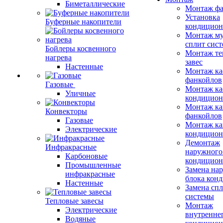
Биметаллические
Монтаж фа
Установка
Буферные накопители
кондицион
Монтаж му
сплит сист
Бойлеры косвенного
Монтаж те
нагрева
завес
Настенные
Монтаж ка
фанкойлов
Газовые
Монтаж ка
Уличные
кондицион
Монтаж ка
Конвекторы
фанкойлов
Газовые
Монтаж ка
Электрические
кондицион
Демонтаж
Инфракрасные
наружного
Карбоновые
кондицион
Промышленные
Замена на
инфракрасные
блока кон
Настенные
Замена сп
системы
Тепловые завесы
Монтаж
Электрические
внутренне
Водяные