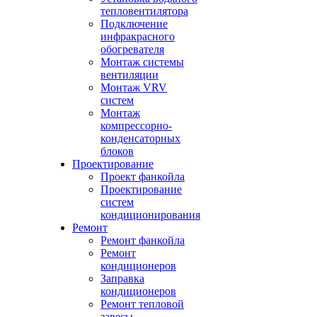
тепловентилятора
Подключение
инфракрасного
обогревателя
Монтаж системы
вентиляции
Монтаж VRV
систем
Монтаж
компрессорно-
конденсаторных
блоков
Проектирование
Проект фанкойла
Проектирование
систем
кондиционирования
Ремонт
Ремонт фанкойла
Ремонт
кондиционеров
Заправка
кондиционеров
Ремонт тепловой
завесы