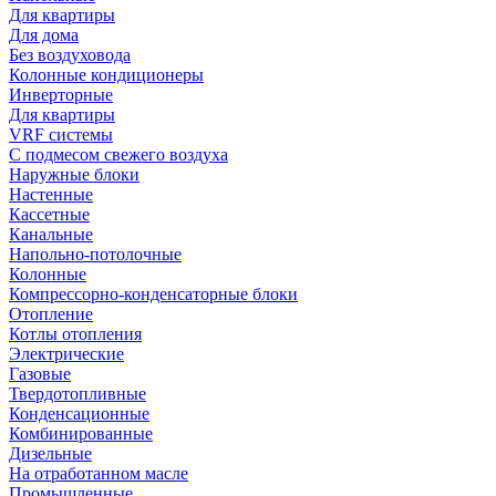
Для квартиры
Для дома
Без воздуховода
Колонные кондиционеры
Инверторные
Для квартиры
VRF системы
С подмесом свежего воздуха
Наружные блоки
Настенные
Кассетные
Канальные
Напольно-потолочные
Колонные
Компрессорно-конденсаторные блоки
Отопление
Котлы отопления
Электрические
Газовые
Твердотопливные
Конденсационные
Комбинированные
Дизельные
На отработанном масле
Промышленные