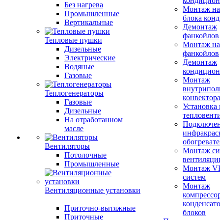
кондицион
Без нагрева
Монтаж на
Промышленные
блока кон
Вертикальные
Демонтаж
фанкойлов
Тепловые пушки
Монтаж на
Дизельные
фанкойлов
Электрические
Демонтаж
Водяные
кондицион
Газовые
Монтаж
внутрипол
Теплогенераторы
конвектор
Газовые
Установка
Дизельные
тепловент
На отработанном
Подключе
масле
инфракрас
обогревате
Вентиляторы
Монтаж си
Потолочные
вентиляци
Промышленные
Монтаж V
систем
Монтаж
Вентиляционные установки
компрессо
конденсат
Приточно-вытяжные
блоков
Приточные