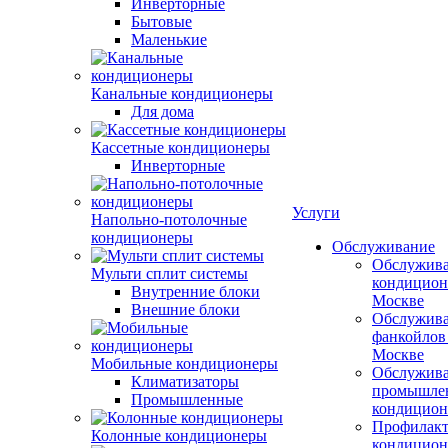
Инверторные
Бытовые
Маленькие
Канальные кондиционеры
Для дома
Кассетные кондиционеры
Инверторные
Услуги
Напольно-потолочные
кондиционеры
Обслуживание
Обслужив
Мульти сплит системы
кондицион
Внутренние блоки
Москве
Внешние блоки
Обслужив
фанкойлов
Москве
Мобильные кондиционеры
Обслужив
Климатизаторы
промышле
Промышленные
кондицион
Профилакт
Колонные кондиционеры
кондицион