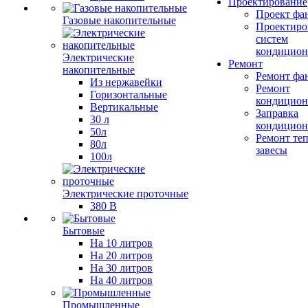
Проектирование
Проект фа
Газовые накопительные
Проектиро
систем
кондицион
Электрические
Ремонт
накопительные
Ремонт фа
Из нержавейки
Ремонт
Горизонтальные
кондицион
Вертикальные
Заправка
30 л
кондицион
50л
Ремонт те
80л
завесы
100л
Электрические проточные
380 В
Бытовые
На 10 литров
На 20 литров
На 30 литров
На 40 литров
Промышленные