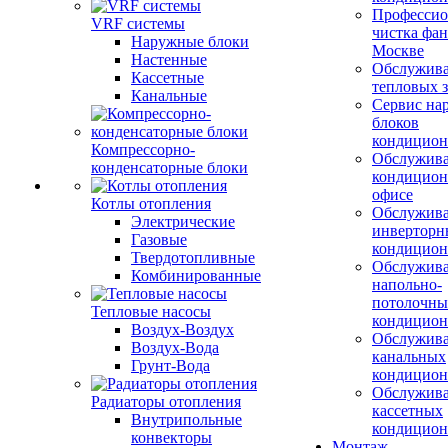
Профессио
VRF системы
чистка фан
Наружные блоки
Москве
Настенные
Обслужив
Кассетные
тепловых з
Канальные
Сервис на
блоков
кондицион
Компрессорно-
Обслужив
конденсаторные блоки
кондицион
офисе
Котлы отопления
Обслужив
Электрические
инверторн
Газовые
кондицион
Твердотопливные
Обслужив
Комбинированные
напольно-
потолочны
Тепловые насосы
кондицион
Воздух-Воздух
Обслужив
Воздух-Вода
канальных
Грунт-Вода
кондицион
Обслужив
Радиаторы отопления
кассетных
Внутрипольные
кондицион
конвекторы
Монтаж