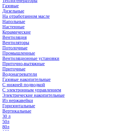
Теплогенераторы
Газовые
Дизельные
На отработанном масле
Напольные
Настенные
Керамические
Вентиляция
Вентиляторы
Потолочные
Промышленные
Вентиляционные установки
Приточно-вытяжные
Приточные
Водонагреватели
Газовые накопительные
С нижней подводкой
С электронным управлением
Электрические накопительные
Из нержавейки
Горизонтальные
Вертикальные
30 л
50л
80л