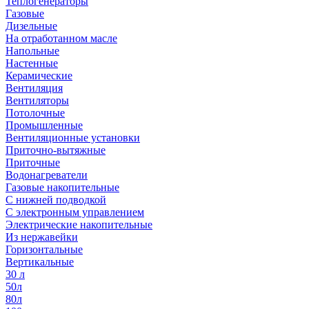
Теплогенераторы
Газовые
Дизельные
На отработанном масле
Напольные
Настенные
Керамические
Вентиляция
Вентиляторы
Потолочные
Промышленные
Вентиляционные установки
Приточно-вытяжные
Приточные
Водонагреватели
Газовые накопительные
С нижней подводкой
С электронным управлением
Электрические накопительные
Из нержавейки
Горизонтальные
Вертикальные
30 л
50л
80л