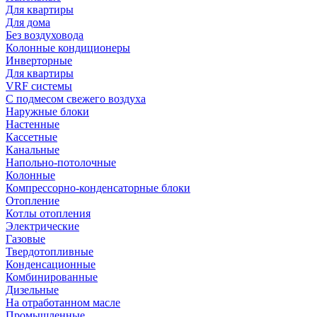
Для квартиры
Для дома
Без воздуховода
Колонные кондиционеры
Инверторные
Для квартиры
VRF системы
С подмесом свежего воздуха
Наружные блоки
Настенные
Кассетные
Канальные
Напольно-потолочные
Колонные
Компрессорно-конденсаторные блоки
Отопление
Котлы отопления
Электрические
Газовые
Твердотопливные
Конденсационные
Комбинированные
Дизельные
На отработанном масле
Промышленные