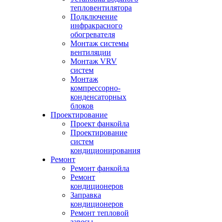
тепловентилятора
Подключение
инфракрасного
обогревателя
Монтаж системы
вентиляции
Монтаж VRV
систем
Монтаж
компрессорно-
конденсаторных
блоков
Проектирование
Проект фанкойла
Проектирование
систем
кондиционирования
Ремонт
Ремонт фанкойла
Ремонт
кондиционеров
Заправка
кондиционеров
Ремонт тепловой
завесы