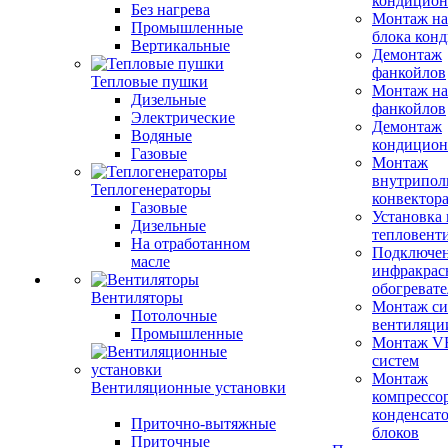
кондицион
Без нагрева
Монтаж на
Промышленные
блока кон
Вертикальные
Демонтаж
фанкойлов
Тепловые пушки
Монтаж на
Дизельные
фанкойлов
Электрические
Демонтаж
Водяные
кондицион
Газовые
Монтаж
внутрипол
Теплогенераторы
конвектор
Газовые
Установка
Дизельные
тепловент
На отработанном
Подключе
масле
инфракрас
обогревате
Вентиляторы
Монтаж си
Потолочные
вентиляци
Промышленные
Монтаж V
систем
Монтаж
Вентиляционные установки
компрессо
конденсат
Приточно-вытяжные
блоков
Приточные