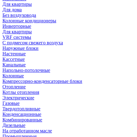
Для квартиры
Для дома
Без воздуховода
Колонные кондиционеры
Инверторные
Для квартиры
VRF системы
С подмесом свежего воздуха
Наружные блоки
Настенные
Кассетные
Канальные
Напольно-потолочные
Колонные
Компрессорно-конденсаторные блоки
Отопление
Котлы отопления
Электрические
Газовые
Твердотопливные
Конденсационные
Комбинированные
Дизельные
На отработанном масле
Промышленные