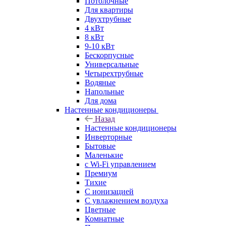
Потолочные
Для квартиры
Двухтрубные
4 кВт
8 кВт
9-10 кВт
Бескорпусные
Универсальные
Четырехтрубные
Водяные
Напольные
Для дома
Настенные кондиционеры
Назад
Настенные кондиционеры
Инверторные
Бытовые
Маленькие
с Wi-Fi управлением
Премиум
Тихие
С ионизацией
С увлажнением воздуха
Цветные
Комнатные