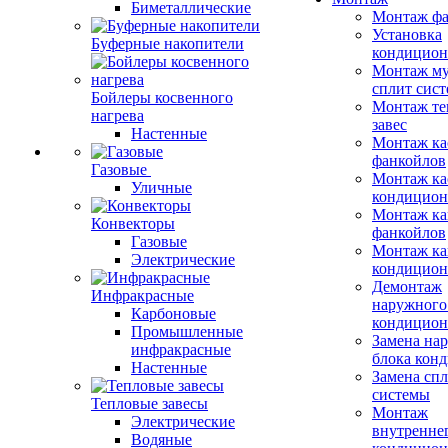
Биметаллические
Монтаж фа
Установка
Буферные накопители
кондицион
Монтаж му
сплит сист
Бойлеры косвенного
Монтаж те
нагрева
завес
Настенные
Монтаж ка
фанкойлов
Газовые
Монтаж ка
Уличные
кондицион
Монтаж ка
Конвекторы
фанкойлов
Газовые
Монтаж ка
Электрические
кондицион
Демонтаж
Инфракрасные
наружного
Карбоновые
кондицион
Промышленные
Замена на
инфракрасные
блока кон
Настенные
Замена сп
системы
Тепловые завесы
Монтаж
Электрические
внутренне
Водяные