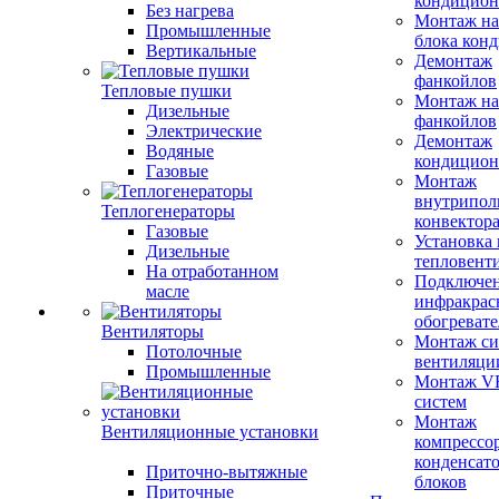
кондицион
Без нагрева
Монтаж на
Промышленные
блока кон
Вертикальные
Демонтаж
фанкойлов
Тепловые пушки
Монтаж на
Дизельные
фанкойлов
Электрические
Демонтаж
Водяные
кондицион
Газовые
Монтаж
внутрипол
Теплогенераторы
конвектор
Газовые
Установка
Дизельные
тепловент
На отработанном
Подключе
масле
инфракрас
обогревате
Вентиляторы
Монтаж си
Потолочные
вентиляци
Промышленные
Монтаж V
систем
Монтаж
Вентиляционные установки
компрессо
конденсат
Приточно-вытяжные
блоков
Приточные