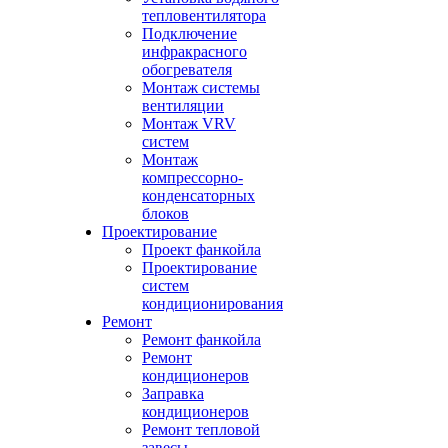
тепловентилятора
Подключение
инфракрасного
обогревателя
Монтаж системы
вентиляции
Монтаж VRV
систем
Монтаж
компрессорно-
конденсаторных
блоков
Проектирование
Проект фанкойла
Проектирование
систем
кондиционирования
Ремонт
Ремонт фанкойла
Ремонт
кондиционеров
Заправка
кондиционеров
Ремонт тепловой
завесы