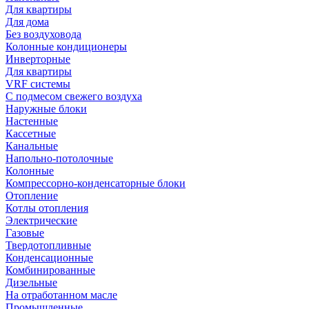
Для квартиры
Для дома
Без воздуховода
Колонные кондиционеры
Инверторные
Для квартиры
VRF системы
С подмесом свежего воздуха
Наружные блоки
Настенные
Кассетные
Канальные
Напольно-потолочные
Колонные
Компрессорно-конденсаторные блоки
Отопление
Котлы отопления
Электрические
Газовые
Твердотопливные
Конденсационные
Комбинированные
Дизельные
На отработанном масле
Промышленные