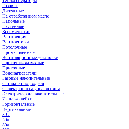
Теплогенераторы
Газовые
Дизельные
На отработанном масле
Напольные
Настенные
Керамические
Вентиляция
Вентиляторы
Потолочные
Промышленные
Вентиляционные установки
Приточно-вытяжные
Приточные
Водонагреватели
Газовые накопительные
С нижней подводкой
С электронным управлением
Электрические накопительные
Из нержавейки
Горизонтальные
Вертикальные
30 л
50л
80л