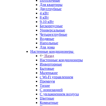
Потолочные
Для квартиры
Двухтрубные
4 кВт
8 кВт
9-10 кВт
Бескорпусные
Универсальные
Четырехтрубные
Водяные
Напольные
Для дома
Настенные кондиционеры
Назад
Настенные кондиционеры
Инверторные
Бытовые
Маленькие
с Wi-Fi управлением
Премиум
Тихие
С ионизацией
С увлажнением воздуха
Цветные
Комнатные