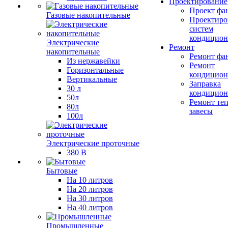
Проектирование
Проект фа
Газовые накопительные
Проектиро
систем
кондицион
Электрические
Ремонт
накопительные
Ремонт фа
Из нержавейки
Ремонт
Горизонтальные
кондицион
Вертикальные
Заправка
30 л
кондицион
50л
Ремонт те
80л
завесы
100л
Электрические проточные
380 В
Бытовые
На 10 литров
На 20 литров
На 30 литров
На 40 литров
Промышленные