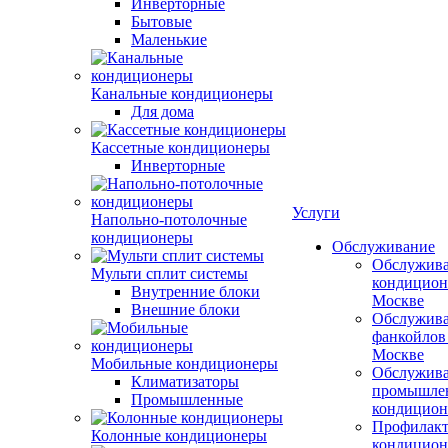
Инверторные
Бытовые
Маленькие
Канальные кондиционеры
Для дома
Кассетные кондиционеры
Инверторные
Услуги
Напольно-потолочные
кондиционеры
Обслуживание
Обслужив
Мульти сплит системы
кондицион
Внутренние блоки
Москве
Внешние блоки
Обслужив
фанкойлов
Москве
Мобильные кондиционеры
Обслужив
Климатизаторы
промышле
Промышленные
кондицион
Профилакт
Колонные кондиционеры
кондицион