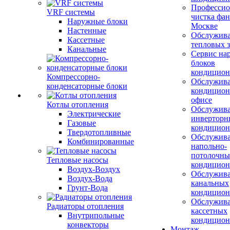
Профессио
VRF системы
чистка фан
Наружные блоки
Москве
Настенные
Обслужив
Кассетные
тепловых з
Канальные
Сервис на
блоков
кондицион
Компрессорно-
Обслужив
конденсаторные блоки
кондицион
офисе
Котлы отопления
Обслужив
Электрические
инверторн
Газовые
кондицион
Твердотопливные
Обслужив
Комбинированные
напольно-
потолочны
Тепловые насосы
кондицион
Воздух-Воздух
Обслужив
Воздух-Вода
канальных
Грунт-Вода
кондицион
Обслужив
Радиаторы отопления
кассетных
Внутрипольные
кондицион
конвекторы
Монтаж