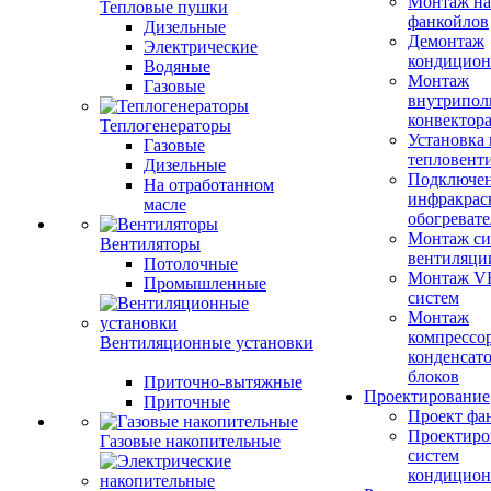
Монтаж на
Тепловые пушки
фанкойлов
Дизельные
Демонтаж
Электрические
кондицион
Водяные
Монтаж
Газовые
внутрипол
конвектор
Теплогенераторы
Установка
Газовые
тепловент
Дизельные
Подключе
На отработанном
инфракрас
масле
обогревате
Монтаж си
Вентиляторы
вентиляци
Потолочные
Монтаж V
Промышленные
систем
Монтаж
компрессо
Вентиляционные установки
конденсат
блоков
Приточно-вытяжные
Проектирование
Приточные
Проект фа
Проектиро
Газовые накопительные
систем
кондицион