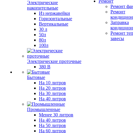
Ремонт
Электрические
Ремонт фа
накопительные
Ремонт
Из нержавейки
кондицион
Горизонтальные
Заправка
Вертикальные
кондицион
30 л
Ремонт те
50л
завесы
80л
100л
Электрические проточные
380 В
Бытовые
На 10 литров
На 20 литров
На 30 литров
На 40 литров
Промышленные
Менее 30 литров
На 40 литров
На 50 литров
На 60 литров