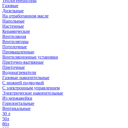
Теплогенераторы
Газовые
Дизельные
На отработанном масле
Напольные
Настенные
Керамические
Вентиляция
Вентиляторы
Потолочные
Промышленные
Вентиляционные установки
Приточно-вытяжные
Приточные
Водонагреватели
Газовые накопительные
С нижней подводкой
С электронным управлением
Электрические накопительные
Из нержавейки
Горизонтальные
Вертикальные
30 л
50л
80л