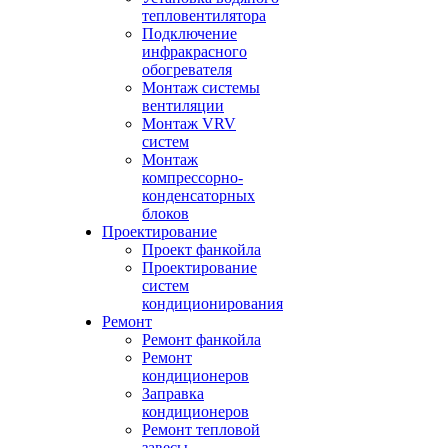
тепловентилятора
Подключение
инфракрасного
обогревателя
Монтаж системы
вентиляции
Монтаж VRV
систем
Монтаж
компрессорно-
конденсаторных
блоков
Проектирование
Проект фанкойла
Проектирование
систем
кондиционирования
Ремонт
Ремонт фанкойла
Ремонт
кондиционеров
Заправка
кондиционеров
Ремонт тепловой
завесы