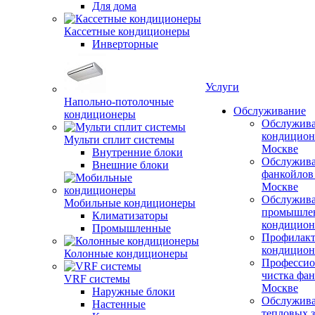
Для дома
Кассетные кондиционеры
Инверторные
Услуги
Напольно-потолочные
Обслуживание
кондиционеры
Обслужив
кондицион
Мульти сплит системы
Москве
Внутренние блоки
Обслужив
Внешние блоки
фанкойлов
Москве
Обслужив
Мобильные кондиционеры
промышле
Климатизаторы
кондицион
Промышленные
Профилакт
кондицион
Колонные кондиционеры
Профессио
чистка фан
VRF системы
Москве
Наружные блоки
Обслужив
Настенные
тепловых з