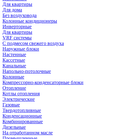
Для квартиры
Для дома
Без воздуховода
Колонные кондиционеры
Инверторные
Для квартиры
VRF системы
С подмесом свежего воздуха
Наружные блоки
Настенные
Кассетные
Канальные
Напольно-потолочные
Колонные
Компрессорно-конденсаторные блоки
Отопление
Котлы отопления
Электрические
Газовые
Твердотопливные
Конденсационные
Комбинированные
Дизельные
На отработанном масле
Промышленные