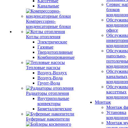
Кассетные
Сервис на
Канальные
блоков
кондицион
Обслужив
Компрессорно-
кондицион
конденсаторные блоки
офисе
Обслужив
Котлы отопления
инверторн
Электрические
кондицион
Газовые
Обслужив
Твердотопливные
напольно-
Комбинированные
потолочны
кондицион
Тепловые насосы
Обслужив
Воздух-Воздух
канальных
Воздух-Вода
кондицион
Грунт-Вода
Обслужив
кассетных
Радиаторы отопления
кондицион
Внутрипольные
Монтаж
конвекторы
Монтаж фа
Биметаллические
Установка
кондицион
Буферные накопители
Монтаж му
сплит сист