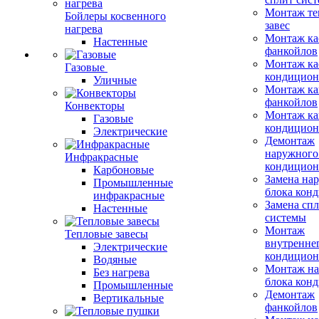
Монтаж те
Бойлеры косвенного
завес
нагрева
Монтаж ка
Настенные
фанкойлов
Монтаж ка
Газовые
кондицион
Уличные
Монтаж ка
фанкойлов
Конвекторы
Монтаж ка
Газовые
кондицион
Электрические
Демонтаж
наружного
Инфракрасные
кондицион
Карбоновые
Замена на
Промышленные
блока кон
инфракрасные
Замена сп
Настенные
системы
Монтаж
Тепловые завесы
внутренне
Электрические
кондицион
Водяные
Монтаж на
Без нагрева
блока кон
Промышленные
Демонтаж
Вертикальные
фанкойлов