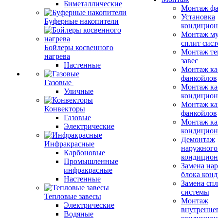
Биметаллические
Монтаж фа
Установка
Буферные накопители
кондицион
Монтаж му
сплит сист
Бойлеры косвенного
Монтаж те
нагрева
завес
Настенные
Монтаж ка
фанкойлов
Газовые
Монтаж ка
Уличные
кондицион
Монтаж ка
Конвекторы
фанкойлов
Газовые
Монтаж ка
Электрические
кондицион
Демонтаж
Инфракрасные
наружного
Карбоновые
кондицион
Промышленные
Замена на
инфракрасные
блока кон
Настенные
Замена сп
системы
Тепловые завесы
Монтаж
Электрические
внутренне
Водяные