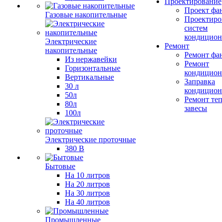
Проектирование
Проект фа
Газовые накопительные
Проектиро
систем
кондицион
Электрические
Ремонт
накопительные
Ремонт фа
Из нержавейки
Ремонт
Горизонтальные
кондицион
Вертикальные
Заправка
30 л
кондицион
50л
Ремонт те
80л
завесы
100л
Электрические проточные
380 В
Бытовые
На 10 литров
На 20 литров
На 30 литров
На 40 литров
Промышленные