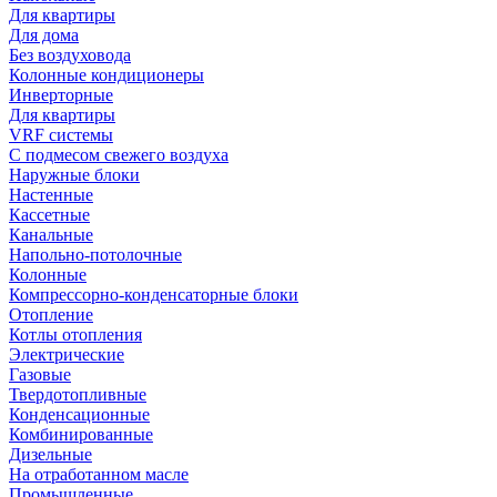
Для квартиры
Для дома
Без воздуховода
Колонные кондиционеры
Инверторные
Для квартиры
VRF системы
С подмесом свежего воздуха
Наружные блоки
Настенные
Кассетные
Канальные
Напольно-потолочные
Колонные
Компрессорно-конденсаторные блоки
Отопление
Котлы отопления
Электрические
Газовые
Твердотопливные
Конденсационные
Комбинированные
Дизельные
На отработанном масле
Промышленные