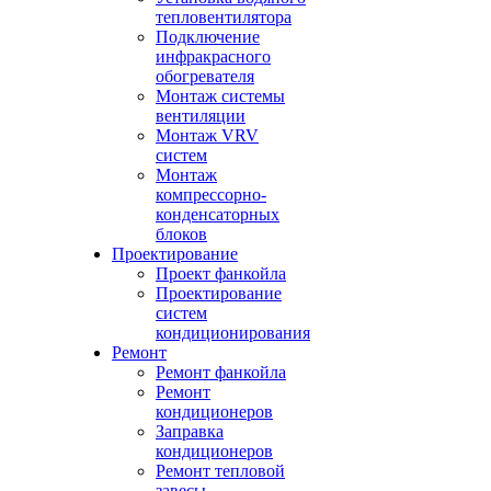
тепловентилятора
Подключение
инфракрасного
обогревателя
Монтаж системы
вентиляции
Монтаж VRV
систем
Монтаж
компрессорно-
конденсаторных
блоков
Проектирование
Проект фанкойла
Проектирование
систем
кондиционирования
Ремонт
Ремонт фанкойла
Ремонт
кондиционеров
Заправка
кондиционеров
Ремонт тепловой
завесы