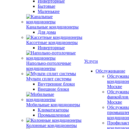
Инверторные
Бытовые
Маленькие
Канальные кондиционеры
Для дома
Кассетные кондиционеры
Инверторные
Услуги
Напольно-потолочные
кондиционеры
Обслуживание
Обслужив
Мульти сплит системы
кондицион
Внутренние блоки
Москве
Внешние блоки
Обслужив
фанкойлов
Москве
Мобильные кондиционеры
Обслужив
Климатизаторы
промышле
Промышленные
кондицион
Профилакт
Колонные кондиционеры
кондицион