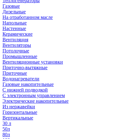
Теплогенераторы
Газовые
Дизельные
На отработанном масле
Напольные
Настенные
Керамические
Вентиляция
Вентиляторы
Потолочные
Промышленные
Вентиляционные установки
Приточно-вытяжные
Приточные
Водонагреватели
Газовые накопительные
С нижней подводкой
С электронным управлением
Электрические накопительные
Из нержавейки
Горизонтальные
Вертикальные
30 л
50л
80л