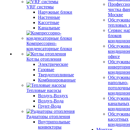
Профессио
VRF системы
чистка фан
Наружные блоки
Москве
Настенные
Обслужив
Кассетные
тепловых з
Канальные
Сервис на
блоков
кондицион
Компрессорно-
Обслужив
конденсаторные блоки
кондицион
офисе
Котлы отопления
Обслужив
Электрические
инверторн
Газовые
кондицион
Твердотопливные
Обслужив
Комбинированные
напольно-
потолочны
Тепловые насосы
кондицион
Воздух-Воздух
Обслужив
Воздух-Вода
канальных
Грунт-Вода
кондицион
Обслужив
Радиаторы отопления
кассетных
Внутрипольные
кондицион
конвекторы
Монтаж