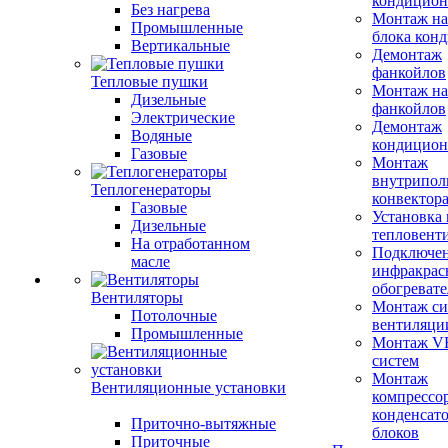
кондицион
Без нагрева
Монтаж на
Промышленные
блока кон
Вертикальные
Демонтаж
фанкойлов
Тепловые пушки
Монтаж на
Дизельные
фанкойлов
Электрические
Демонтаж
Водяные
кондицион
Газовые
Монтаж
внутрипол
Теплогенераторы
конвектор
Газовые
Установка
Дизельные
тепловент
На отработанном
Подключе
масле
инфракрас
обогревате
Вентиляторы
Монтаж си
Потолочные
вентиляци
Промышленные
Монтаж V
систем
Монтаж
Вентиляционные установки
компрессо
конденсат
Приточно-вытяжные
блоков
Приточные