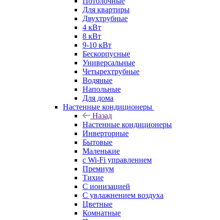
Потолочные
Для квартиры
Двухтрубные
4 кВт
8 кВт
9-10 кВт
Бескорпусные
Универсальные
Четырехтрубные
Водяные
Напольные
Для дома
Настенные кондиционеры
Назад
Настенные кондиционеры
Инверторные
Бытовые
Маленькие
с Wi-Fi управлением
Премиум
Тихие
С ионизацией
С увлажнением воздуха
Цветные
Комнатные