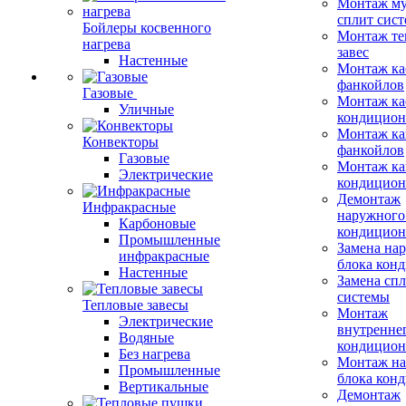
Монтаж му
сплит сист
Бойлеры косвенного
Монтаж те
нагрева
завес
Настенные
Монтаж ка
фанкойлов
Газовые
Монтаж ка
Уличные
кондицион
Монтаж ка
Конвекторы
фанкойлов
Газовые
Монтаж ка
Электрические
кондицион
Демонтаж
Инфракрасные
наружного
Карбоновые
кондицион
Промышленные
Замена на
инфракрасные
блока кон
Настенные
Замена сп
системы
Тепловые завесы
Монтаж
Электрические
внутренне
Водяные
кондицион
Без нагрева
Монтаж на
Промышленные
блока кон
Вертикальные
Демонтаж