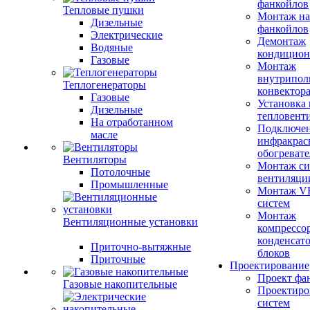
фанкойлов
Тепловые пушки
Монтаж на
Дизельные
фанкойлов
Электрические
Демонтаж
Водяные
кондицион
Газовые
Монтаж
внутрипол
Теплогенераторы
конвектор
Газовые
Установка
Дизельные
тепловент
На отработанном
Подключе
масле
инфракрас
обогревате
Вентиляторы
Монтаж си
Потолочные
вентиляци
Промышленные
Монтаж V
систем
Монтаж
Вентиляционные установки
компрессо
конденсат
Приточно-вытяжные
блоков
Приточные
Проектирование
Проект фа
Газовые накопительные
Проектиро
систем