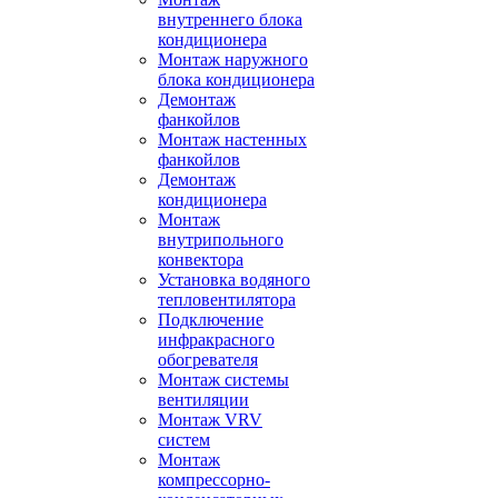
внутреннего блока
кондиционера
Монтаж наружного
блока кондиционера
Демонтаж
фанкойлов
Монтаж настенных
фанкойлов
Демонтаж
кондиционера
Монтаж
внутрипольного
конвектора
Установка водяного
тепловентилятора
Подключение
инфракрасного
обогревателя
Монтаж системы
вентиляции
Монтаж VRV
систем
Монтаж
компрессорно-