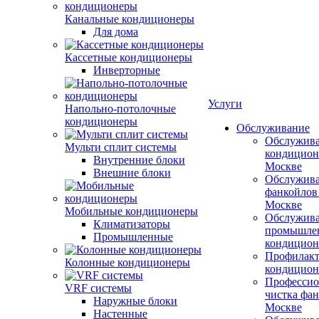
Канальные кондиционеры
Для дома
Кассетные кондиционеры
Инверторные
Услуги
Напольно-потолочные
кондиционеры
Обслуживание
Обслужив
Мульти сплит системы
кондицион
Внутренние блоки
Москве
Внешние блоки
Обслужив
фанкойлов
Москве
Мобильные кондиционеры
Обслужив
Климатизаторы
промышле
Промышленные
кондицион
Профилакт
Колонные кондиционеры
кондицион
Профессио
VRF системы
чистка фан
Наружные блоки
Москве
Настенные