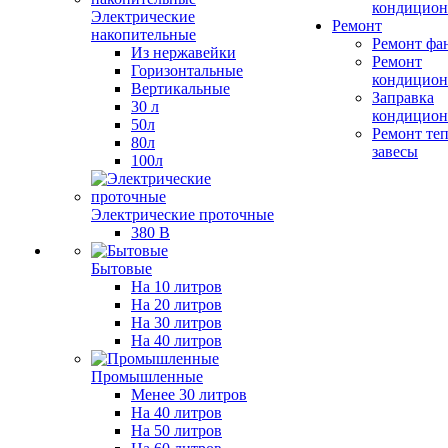
кондицион
Электрические
Ремонт
накопительные
Ремонт фа
Из нержавейки
Ремонт
Горизонтальные
кондицион
Вертикальные
Заправка
30 л
кондицион
50л
Ремонт те
80л
завесы
100л
Электрические проточные
380 В
Бытовые
На 10 литров
На 20 литров
На 30 литров
На 40 литров
Промышленные
Менее 30 литров
На 40 литров
На 50 литров