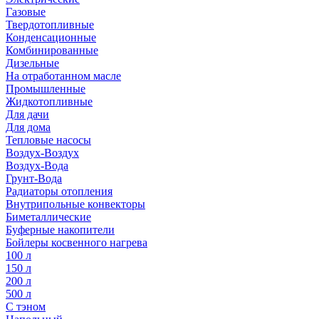
Газовые
Твердотопливные
Конденсационные
Комбинированные
Дизельные
На отработанном масле
Промышленные
Жидкотопливные
Для дачи
Для дома
Тепловые насосы
Воздух-Воздух
Воздух-Вода
Грунт-Вода
Радиаторы отопления
Внутрипольные конвекторы
Биметаллические
Буферные накопители
Бойлеры косвенного нагрева
100 л
150 л
200 л
500 л
С тэном