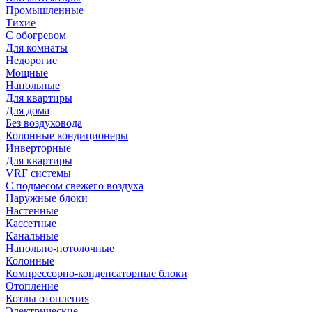
Промышленные
Тихие
С обогревом
Для комнаты
Недорогие
Мощные
Напольные
Для квартиры
Для дома
Без воздуховода
Колонные кондиционеры
Инверторные
Для квартиры
VRF системы
С подмесом свежего воздуха
Наружные блоки
Настенные
Кассетные
Канальные
Напольно-потолочные
Колонные
Компрессорно-конденсаторные блоки
Отопление
Котлы отопления
Электрические