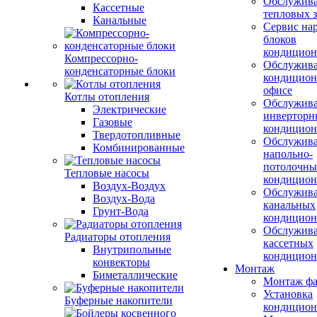
Обслужив
Кассетные
тепловых з
Канальные
Сервис на
блоков
кондицион
Компрессорно-
Обслужив
конденсаторные блоки
кондицион
офисе
Котлы отопления
Обслужив
Электрические
инверторн
Газовые
кондицион
Твердотопливные
Обслужив
Комбинированные
напольно-
потолочны
Тепловые насосы
кондицион
Воздух-Воздух
Обслужив
Воздух-Вода
канальных
Грунт-Вода
кондицион
Обслужив
Радиаторы отопления
кассетных
Внутрипольные
кондицион
конвекторы
Монтаж
Биметаллические
Монтаж фа
Установка
Буферные накопители
кондицион