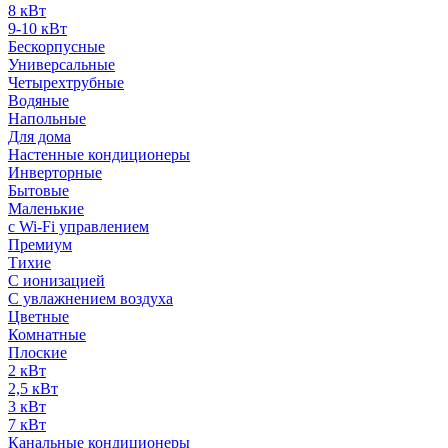
8 кВт
9-10 кВт
Бескорпусные
Универсальные
Четырехтрубные
Водяные
Напольные
Для дома
Настенные кондиционеры
Инверторные
Бытовые
Маленькие
с Wi-Fi управлением
Премиум
Тихие
С ионизацией
С увлажнением воздуха
Цветные
Комнатные
Плоские
2 кВт
2,5 кВт
3 кВт
7 кВт
Канальные кондиционеры