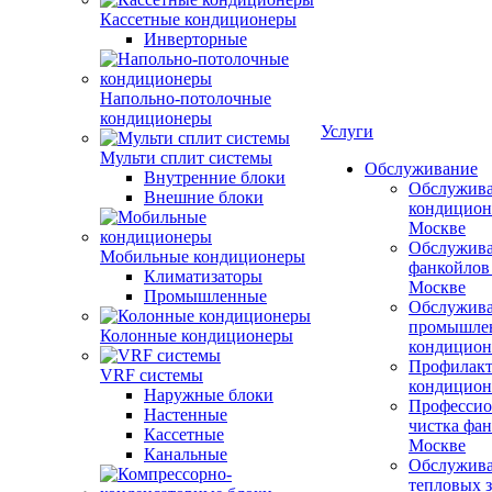
Кассетные кондиционеры
Инверторные
Напольно-потолочные
кондиционеры
Услуги
Мульти сплит системы
Обслуживание
Внутренние блоки
Обслужив
Внешние блоки
кондицион
Москве
Обслужив
Мобильные кондиционеры
фанкойлов
Климатизаторы
Москве
Промышленные
Обслужив
промышле
Колонные кондиционеры
кондицион
Профилакт
VRF системы
кондицион
Наружные блоки
Профессио
Настенные
чистка фан
Кассетные
Москве
Канальные
Обслужив
тепловых з