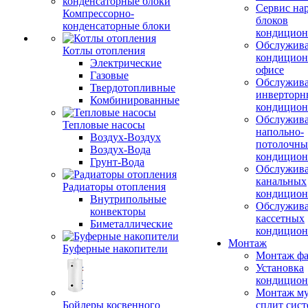
Сервис на
Компрессорно-
блоков
конденсаторные блоки
кондицион
Обслужив
Котлы отопления
кондицион
Электрические
офисе
Газовые
Обслужив
Твердотопливные
инверторн
Комбинированные
кондицион
Обслужив
Тепловые насосы
напольно-
Воздух-Воздух
потолочны
Воздух-Вода
кондицион
Грунт-Вода
Обслужив
канальных
Радиаторы отопления
кондицион
Внутрипольные
Обслужив
конвекторы
кассетных
Биметаллические
кондицион
Монтаж
Буферные накопители
Монтаж фа
Установка
кондицион
Монтаж му
Бойлеры косвенного
сплит сист