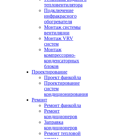
тепловентилятора
Подключение
инфракрасного
обогревателя
Монтаж системы
вентиляции
Монтаж VRV
систем
Монтаж
компрессорно-
конденсаторных
блоков
Проектирование
Проект фанкойла
Проектирование
систем
кондиционирования
Ремонт
Ремонт фанкойла
Ремонт
кондиционеров
Заправка
кондиционеров
Ремонт тепловой
завесы