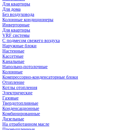
Для квартиры
Для дома
Без воздуховода
Колонные кондиционеры
Инверторные
Для квартиры
VRF системы
С подмесом свежего воздуха
Наружные блоки
Настенные
Кассетные
Канальные
Напольно-потолочные
Колонные
Компрессорно-конденсаторные блоки
Отопление
Котлы отопления
Электрические
Газовые
Твердотопливные
Конденсационные
Комбинированные
Дизельные
На отработанном масле
Промышленные