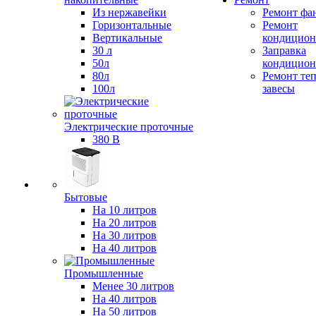
Из нержавейки
Ремонт фа
Горизонтальные
Ремонт
Вертикальные
кондицион
30 л
Заправка
50л
кондицион
80л
Ремонт те
100л
завесы
Электрические проточные
380 В
Бытовые
На 10 литров
На 20 литров
На 30 литров
На 40 литров
Промышленные
Менее 30 литров
На 40 литров
На 50 литров