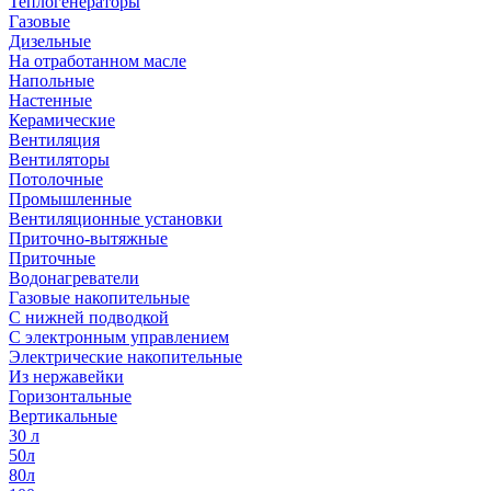
Теплогенераторы
Газовые
Дизельные
На отработанном масле
Напольные
Настенные
Керамические
Вентиляция
Вентиляторы
Потолочные
Промышленные
Вентиляционные установки
Приточно-вытяжные
Приточные
Водонагреватели
Газовые накопительные
С нижней подводкой
С электронным управлением
Электрические накопительные
Из нержавейки
Горизонтальные
Вертикальные
30 л
50л
80л