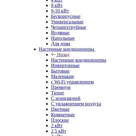
8 кВт
9-10 кВт
Бескорпусные
Универсальные
Четырехтрубные
Водяные
Напольные
Для дома
Настенные кондиционеры
Назад
Настенные кондиционеры
Инверторные
Бытовые
Маленькие
с Wi-Fi управлением
Премиум
Тихие
С ионизацией
С увлажнением воздуха
Цветные
Комнатные
Плоские
2 кВт
2,5 кВт