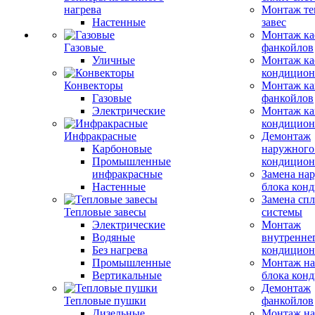
нагрева
Монтаж те
Настенные
завес
Монтаж ка
Газовые
фанкойлов
Уличные
Монтаж ка
кондицион
Конвекторы
Монтаж ка
Газовые
фанкойлов
Электрические
Монтаж ка
кондицион
Инфракрасные
Демонтаж
Карбоновые
наружного
Промышленные
кондицион
инфракрасные
Замена на
Настенные
блока кон
Замена сп
Тепловые завесы
системы
Электрические
Монтаж
Водяные
внутренне
Без нагрева
кондицион
Промышленные
Монтаж на
Вертикальные
блока кон
Демонтаж
Тепловые пушки
фанкойлов
Дизельные
Монтаж на