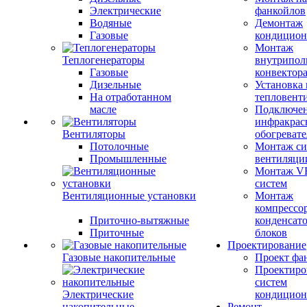
Электрические
фанкойлов
Водяные
Демонтаж
Газовые
кондицион
Монтаж
Теплогенераторы
внутрипол
Газовые
конвектор
Дизельные
Установка
На отработанном
тепловент
масле
Подключе
инфракрас
Вентиляторы
обогревате
Потолочные
Монтаж си
Промышленные
вентиляци
Монтаж V
систем
Вентиляционные установки
Монтаж
компрессо
Приточно-вытяжные
конденсат
Приточные
блоков
Проектирование
Газовые накопительные
Проект фа
Проектиро
систем
Электрические
кондицион
накопительные
Ремонт