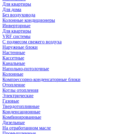
Для квартиры
Для дома
Без воздуховода
Колонные кондиционеры
Инверторные
Для квартиры
VRF системы
С подмесом свежего воздуха
Наружные блоки
Настенные
Кассетные
Канальные
Напольно-потолочные
Колонные
Компрессорно-конденсаторные блоки
Отопление
Котлы отопления
Электрические
Газовые
Твердотопливные
Конденсационные
Комбинированные
Дизельные
На отработанном масле
Промышленные