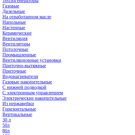
Теплогенераторы
Газовые
Дизельные
На отработанном масле
Напольные
Настенные
Керамические
Вентиляция
Вентиляторы
Потолочные
Промышленные
Вентиляционные установки
Приточно-вытяжные
Приточные
Водонагреватели
Газовые накопительные
С нижней подводкой
С электронным управлением
Электрические накопительные
Из нержавейки
Горизонтальные
Вертикальные
30 л
50л
80л