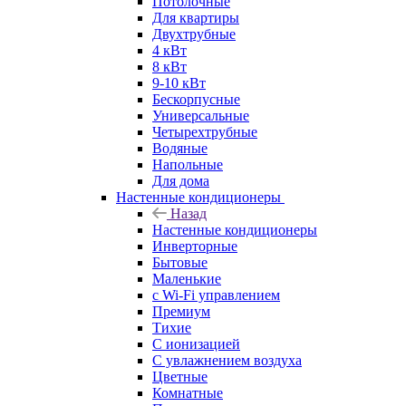
Потолочные
Для квартиры
Двухтрубные
4 кВт
8 кВт
9-10 кВт
Бескорпусные
Универсальные
Четырехтрубные
Водяные
Напольные
Для дома
Настенные кондиционеры
Назад
Настенные кондиционеры
Инверторные
Бытовые
Маленькие
с Wi-Fi управлением
Премиум
Тихие
С ионизацией
С увлажнением воздуха
Цветные
Комнатные