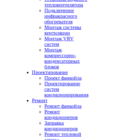
тепловентилятора
Подключение
инфракрасного
обогревателя
Монтаж системы
вентиляции
Монтаж VRV
систем
Монтаж
компрессорно-
конденсаторных
блоков
Проектирование
Проект фанкойла
Проектирование
систем
кондиционирования
Ремонт
Ремонт фанкойла
Ремонт
кондиционеров
Заправка
кондиционеров
Ремонт тепловой
завесы