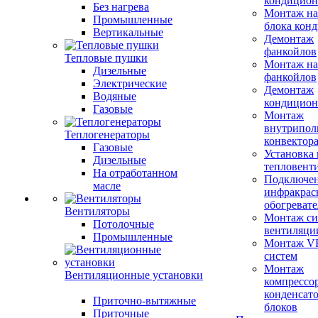
кондицион
Без нагрева
Монтаж на
Промышленные
блока кон
Вертикальные
Демонтаж
фанкойлов
Тепловые пушки
Монтаж на
Дизельные
фанкойлов
Электрические
Демонтаж
Водяные
кондицион
Газовые
Монтаж
внутрипол
Теплогенераторы
конвектор
Газовые
Установка
Дизельные
тепловент
На отработанном
Подключе
масле
инфракрас
обогревате
Вентиляторы
Монтаж си
Потолочные
вентиляци
Промышленные
Монтаж V
систем
Монтаж
Вентиляционные установки
компрессо
конденсат
Приточно-вытяжные
блоков
Приточные