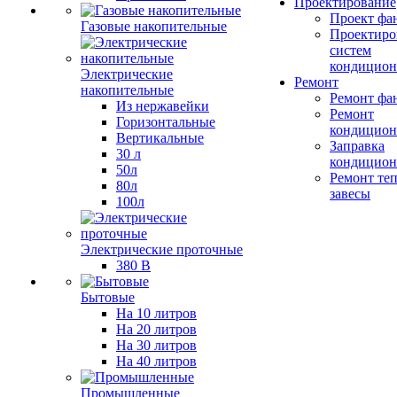
Проектирование
Проект фа
Газовые накопительные
Проектиро
систем
кондицион
Электрические
Ремонт
накопительные
Ремонт фа
Из нержавейки
Ремонт
Горизонтальные
кондицион
Вертикальные
Заправка
30 л
кондицион
50л
Ремонт те
80л
завесы
100л
Электрические проточные
380 В
Бытовые
На 10 литров
На 20 литров
На 30 литров
На 40 литров
Промышленные