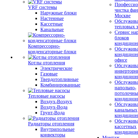
Профессио
VRF системы
чистка фан
Наружные блоки
Москве
Настенные
Обслужив
Кассетные
тепловых з
Канальные
Сервис на
блоков
кондицион
Компрессорно-
Обслужив
конденсаторные блоки
кондицион
офисе
Котлы отопления
Обслужив
Электрические
инверторн
Газовые
кондицион
Твердотопливные
Обслужив
Комбинированные
напольно-
потолочны
Тепловые насосы
кондицион
Воздух-Воздух
Обслужив
Воздух-Вода
канальных
Грунт-Вода
кондицион
Обслужив
Радиаторы отопления
кассетных
Внутрипольные
кондицион
конвекторы
Монтаж