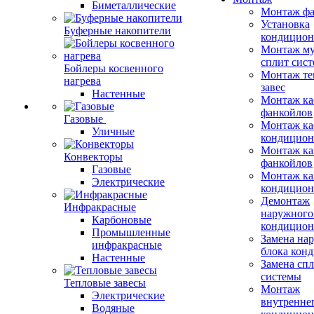
Биметаллические
Монтаж фа
Установка
Буферные накопители
кондицион
Монтаж му
сплит сист
Бойлеры косвенного
Монтаж те
нагрева
завес
Настенные
Монтаж ка
фанкойлов
Газовые
Монтаж ка
Уличные
кондицион
Монтаж ка
Конвекторы
фанкойлов
Газовые
Монтаж ка
Электрические
кондицион
Демонтаж
Инфракрасные
наружного
Карбоновые
кондицион
Промышленные
Замена на
инфракрасные
блока кон
Настенные
Замена сп
системы
Тепловые завесы
Монтаж
Электрические
внутренне
Водяные