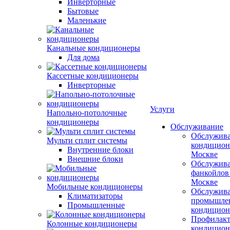
Инверторные
Бытовые
Маленькие
Канальные кондиционеры
Для дома
Кассетные кондиционеры
Инверторные
Услуги
Напольно-потолочные
кондиционеры
Обслуживание
Обслужив
Мульти сплит системы
кондицион
Внутренние блоки
Москве
Внешние блоки
Обслужив
фанкойлов
Москве
Мобильные кондиционеры
Обслужив
Климатизаторы
промышле
Промышленные
кондицион
Профилакт
Колонные кондиционеры
кондицион